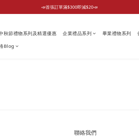
📣首張訂單滿$300即減$20📣
📣首張訂單滿$300即減$20📣
散水回禮禮物 滿件再折優惠🎉
中秋節禮物系列及精選優惠
企業禮品系列
畢業禮物系列
📦折後付款滿$300免運費 （香港、澳門）
Blog
📣首張訂單滿$300即減$20📣
聯絡我們