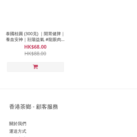
泰國桂圓 (300克) ｜開胃健脾｜
養血安神｜壯陽益氣 #龍眼肉 #
桂圓乾 #元肉 (每兩 $8.5)
HK$68.00
HK$88.00
香港茶鄉 - 顧客服務
關於我們
運送方式