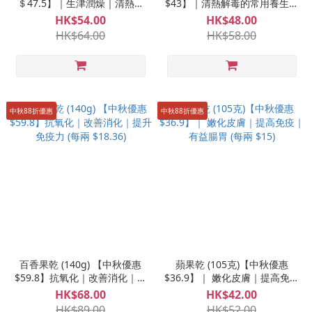
＄47.5】｜生津潤燥｜清熱化
$43】｜清熱解毒的常用養生花
痰｜解毒降火 (每兩 $15.6)
茶 (每兩 $22.5)
HK$54.00
HK$48.00
HK$64.00
HK$58.00
中秋88折優惠
中秋88折優惠
百香果乾 (140g) 【中秋優惠
蘋果乾 (105克)【中秋優惠
$59.8】抗氧化｜改善消化｜提
$36.9】｜ 嫩化皮膚｜提高免疫
升免疫力 (每兩 $18.36)
｜有益腸胃 (每兩 $15)
HK$68.00
HK$42.00
HK$89.00
HK$52.00