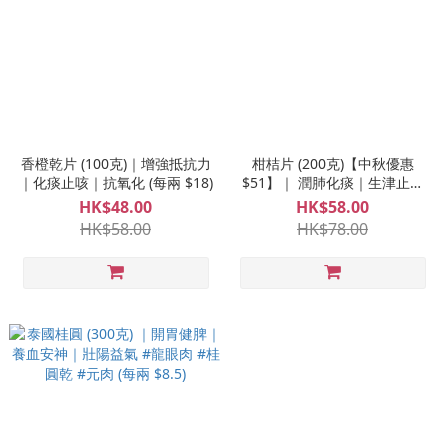
香橙乾片 (100克)｜增強抵抗力
柑桔片 (200克)【中秋優惠
｜化痰止咳｜抗氧化 (每兩 $18)
$51】｜ 潤肺化痰｜生津止咳
｜養聲護嗓 (每兩 $10.9)
HK$48.00
HK$58.00
HK$58.00
HK$78.00