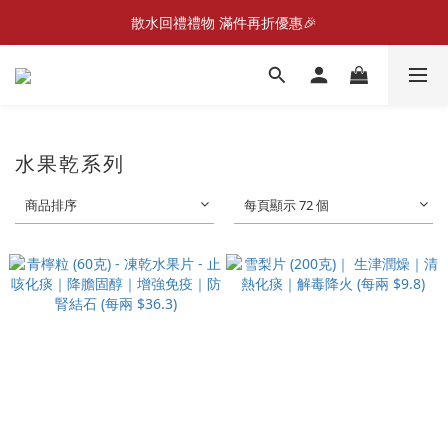
散水回禮禮物 滿件再折優惠🎉
📣首張訂單滿$300即減$20📣
📦折後付款滿$300免運費 （香港、澳門）
📣首張訂單滿$300即減$20📣
水果乾系列
商品排序
每頁顯示 72 個