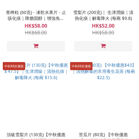
青檸粒 (60克) - 凍乾水果片 - 止
雪梨片 (200克)｜ 生津潤燥｜清
咳化痰｜降膽固醇｜增強免疫
熱化痰｜解毒降火 (每兩 $9.8)
｜防腎結石 (每兩 $36.3)
HK$58.00
HK$52.00
HK$68.00
HK$58.00
中秋88折優惠
中秋88折優惠
頂級雪梨片 (130克)【中秋優惠
苦瓜片 (80克) 【中秋優惠