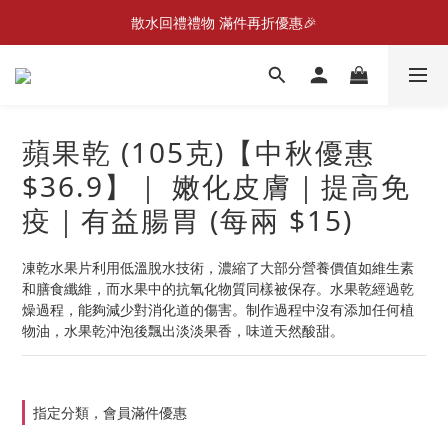
散水回禮禮物 滿件再折優惠🎉
📣首張訂單滿$300即減$20📣
📦折後付款滿$300免運費 （香港、澳門）
📣首張訂單滿$300即減$20📣
蘋果乾 (105克)【中秋優惠
$36.9】｜ 嫩化皮膚｜提高免
疫｜有益腸胃 (每兩 $15)
凍乾水果片利用低溫脫水技術，濃縮了大部分營養價值如維生素
和膳食纖維，而水果中的抗氧化物質同樣被保存。水果乾經過乾
燥過程，能夠減少對消化道的傷害。制作過程中沒有添加任何植
物油，水果乾沖泡後飄出淡淡果香，味道天然酸甜。
指定分類，會員滿件優惠