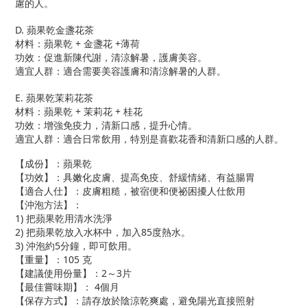
慮的人。
D. 蘋果乾金盞花茶
材料：蘋果乾 + 金盞花 +薄荷
功效：促進新陳代謝，清涼解暑，護膚美容。
適宜人群：適合需要美容護膚和清涼解暑的人群。
E. 蘋果乾茉莉花茶
材料：蘋果乾 + 茉莉花 + 桂花
功效：增強免疫力，清新口感，提升心情。
適宜人群：適合日常飲用，特別是喜歡花香和清新口感的人群。
【成份】：蘋果乾
【功效】：具嫩化皮膚、提高免疫、舒緩情緒、有益腸胃
【適合人仕】：皮膚粗糙，被宿便和便祕困擾人仕飲用
【沖泡方法】：
1) 把蘋果乾用清水洗淨
2) 把蘋果乾放入水杯中，加入85度熱水。
3) 沖泡約5分鐘，即可飲用。
【重量】：105 克
【建議使用份量】：2～3片
【最佳嘗味期】： 4個月
【保存方式】：請存放於陰涼乾爽處，避免陽光直接照射