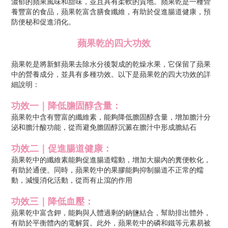
濃郁的蘋果風味和甜味，並且具有柔軟的質地。蘋果乾是一種營
養豐富的食品，蘋果乾富含膳食纖維，有助於促進腸道健康，預
防便秘和促進消化。
蘋果乾
的四大功效
蘋果乾是將新鮮蘋果去除水分後製成的乾燥水果，它保留了蘋果
中的營養成分，並具有多種功效。以下是蘋果乾的四大功效的詳
細說明：
功效一｜降低膽固醇含量：
蘋果乾中含有豐富的纖維素，能夠降低膽固醇含量，增加膽汁分
泌和膽汁酸功能，從而避免膽固醇沉澱在膽汁中形成膽結石
功效二｜促進腸道健康：
蘋果乾中的纖維素能夠促進腸道蠕動，增加大腸內的糞便軟化，
有助於通便。同時，蘋果乾中的果膠能夠抑制腸道不正常的蠕
動，減慢消化活動，從而有止瀉的作用
功效三｜降低血壓：
蘋果乾中富含鉀，能夠與人體過剩的鈉鹽結合，幫助排出體外，
有助於平衡體內的電解質。此外，蘋果乾中的磷和鐵等元素易被