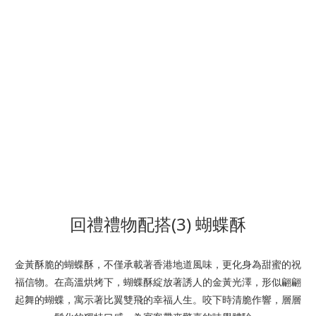
回禮禮物配搭(3) 蝴蝶酥
金黃酥脆的蝴蝶酥，不僅承載著香港地道風味，更化身為甜蜜的祝
福信物。在高溫烘烤下，蝴蝶酥綻放著誘人的金黃光澤，形似翩翩
起舞的蝴蝶，寓示著比翼雙飛的幸福人生。咬下時清脆作響，層層