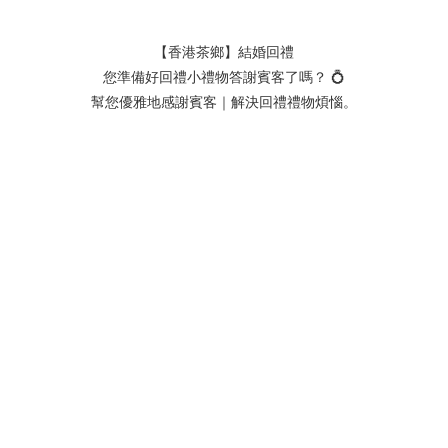
【香港茶鄉】結婚回禮
您準備好回禮小禮物答謝賓客了嗎？ 💍
幫您優雅地感謝賓客｜解決回禮禮物煩惱。