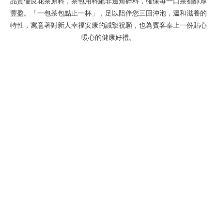
品質優良花茶原料，茶包用料絕非邊角碎料，確保每一口茶都醇厚
豐盈。「一包茶包點止一杯」，足以陪伴您三回沖泡，溫和滋養的
特性，寓意著對新人幸福安康的誠摯祝願，也為賓客奉上一份貼心
暖心的健康好禮。