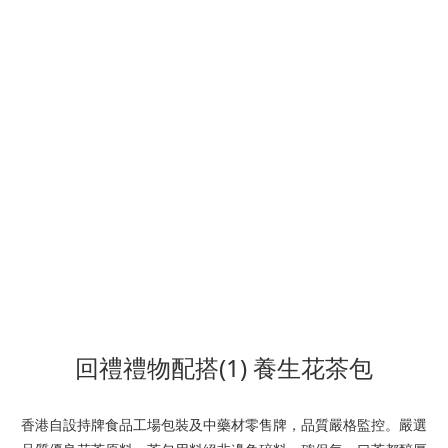
回禮禮物配搭(1) 養生花茶包
香港自設持牌食品工場包裝及中藥材零售牌，品質嚴格監控。嚴選