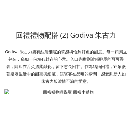
回禮禮物配搭 (2) Godiva 朱古力
Godiva 朱古力擁有絲滑細膩的質感與恰到好處的甜度。每一顆獨立
包裝，猶如一份精心封存的心意。入口先嚐到濃郁醇厚的可可香
氣，隨即在舌尖溫柔融化，留下悠長回甘。作為結婚回禮，它象徵
著婚姻生活中的甜蜜與細膩，讓賓客在品嚐的瞬間，感受到新人如
朱古力般濃情不渝的愛意。