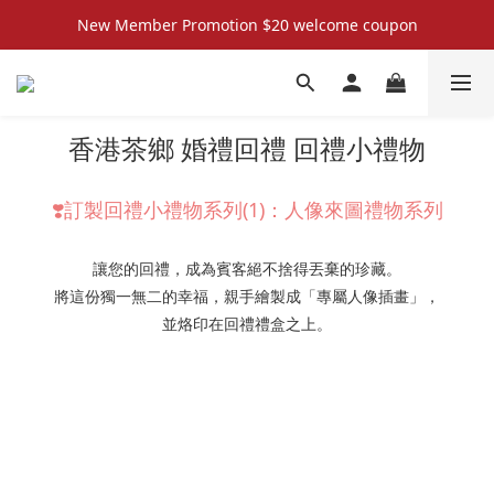
New Member Promotion $20 welcome coupon
New Member Promotion $20 welcome coupon
散水回禮禮物 滿件再折優惠🎉
📦折後付款滿$300免運費 （香港、澳門）
香港茶鄉 婚禮回禮 回禮小禮物
New Member Promotion $20 welcome coupon
❣️訂製回禮小禮物系列(1)：人像來圖禮物系列
讓您的回禮，成為賓客絕不捨得丟棄的珍藏。
將這份獨一無二的幸福，親手繪製成「專屬人像插畫」，
並烙印在回禮禮盒之上。