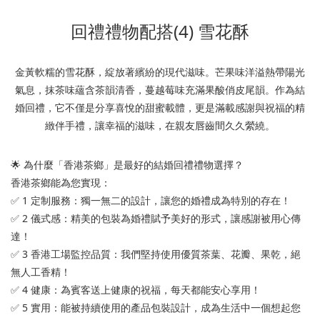
回禮禮物配搭(4) 雪花酥
金黃軟糯的雪花酥，綻放著繽紛的現代滋味。芒果味洋溢熱帶陽光
氣息，抹茶味蘊含茶韻清香，蔓越莓味充滿果酸俏皮尾韻。作為結
婚回禮，它不僅是分享喜悅的甜蜜載體，更是滿載感謝與祝福的精
緻伴手禮，讓幸福的滋味，在親友唇齒間久久縈繞。
🌟 為什麼「香港茶鄉」是最好的結婚回禮禮物選擇？
香港茶鄉能為您實現：
✅ 1 定制服務：獨一無二的設計，讓您的婚禮成為特別的存在！
✅ 2 儀式感：精美的包裝為婚禮賦予美好的形式，讓感謝被用心傳
達！
✅ 3 香港工場監控品質：我們堅持使用優質茶葉、花瓣、果乾，絕
無人工香精！
✅ 4 健康：為賓客送上健康的祝福，每天都能安心享用！
✅ 5 實用：能被持續使用的產品包裝設計，成為生活中一個想起您