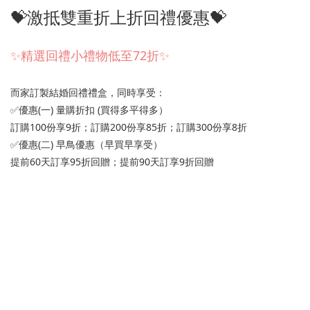
💝激抵雙重折上折回禮優惠💝
✨精選回禮小禮物低至72折✨
而家訂製結婚回禮禮盒，同時享受：
✅優惠(一) 量購折扣 (買得多平得多）
訂購100份享9折；訂購200份享85折；訂購300份享8折
✅優惠(二) 早鳥優惠（早買早享受）
提前60天訂享95折回贈；提前90天訂享9折回贈