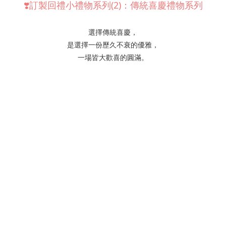
❣️訂製回禮小禮物系列(2)：傳統喜慶禮物系列
選擇傳統喜慶，
是選擇一份歷久不衰的優雅，
一場皆大歡喜的圓滿。