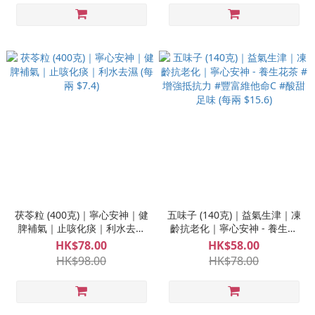
茯苓粒 (400克)｜寧心安神｜健
五味子 (140克)｜益氣生津｜凍
脾補氣｜止咳化痰｜利水去濕
齡抗老化｜寧心安神 - 養生花
(每兩 $7.4)
茶 #增強抵抗力 #豐富維他命C
HK$78.00
HK$58.00
#酸甜足味 (每兩 $15.6)
HK$98.00
HK$78.00