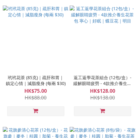
玳玳花茶 (85克)｜疏肝和胃｜
返工返學花茶組合 (12包/盒）-
鎮定心情｜減脂瘦身 (每兩 $30)
緩解眼睛疲勞 - 4款推介養生花
茶包 寧心｜好眠｜蝶豆花｜明
HK$75.00
HK$128.00
目
HK$88.00
HK$138.00