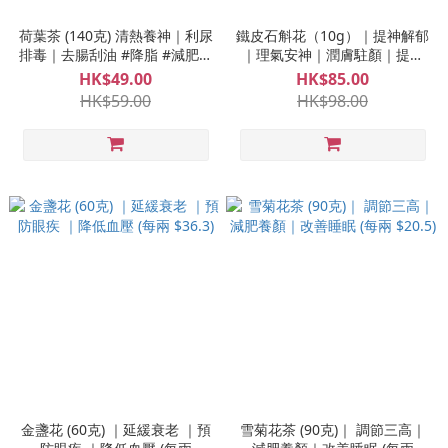
荷葉茶 (140克) 清熱養神｜利尿
鐵皮石斛花（10g）｜提神解郁
排毒｜去腸刮油 #降脂 #減肥瘦
｜理氣安神｜潤膚駐顏｜提高
身 #改善消化 (每兩 $13.2)
免疫 (每兩 $318.8)
HK$49.00
HK$85.00
HK$59.00
HK$98.00
金盞花 (60克) ｜延緩衰老 ｜預
雪菊花茶 (90克)｜ 調節三高｜