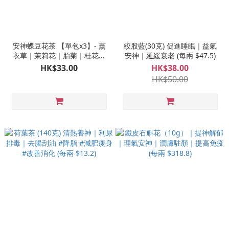
安神蝶豆花茶 【單包x3】- 薰
絞股藍(30克) 促進睡眠｜益氣
衣草｜茉莉花｜胎菊｜桂花｜
安神｜延緩衰老 (每兩 $47.5)
蝶豆花 - #改善失眠 #舒緩壓力
HK$33.00
HK$38.00
及偏頭痛 #舒緩緊張情緒 #明目
HK$50.00
養神