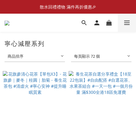
散水回禮禮物 滿件再折優惠🎉
📣首張訂單滿$300即減$20📣
📦折後付款滿$300免運費 （香港、澳門）
📣首張訂單滿$300即減$20📣
寧心減壓系列
商品排序
每頁顯示 72 個