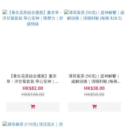
【養生花茶組合優惠】薰衣
薄荷葉茶 (50克)｜提神解鬱｜
草・洋甘菊套裝 寧心安神｜降
緩解頭痛｜清咽利喉 (每兩
壓力｜舒緩情緒
$28.5)
HK$82.00
HK$38.00
HK$106.00
HK$50.00