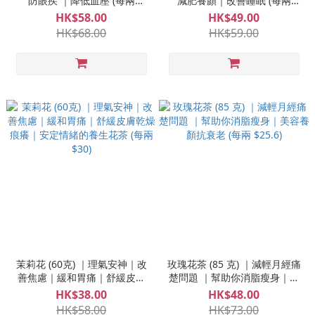
防眼疾 ｜降低血壓 (每兩
減肥養顏｜改善睡眠 (每兩
$36.3)
$20.5)
HK$58.00
HK$49.00
HK$68.00
HK$59.00
茉莉花 (60克) ｜理氣安神｜改
玫瑰花茶 (85 克) ｜減輕月經痛
善焦慮｜緩和胃痛｜舒緩皮膚
楚問題 ｜幫助你消脂瘦身｜美
乾燥痕癢｜安定情緒的養生花
容養顏抗衰老 (每兩 $25.6)
HK$38.00
HK$48.00
茶 (每兩 $30)
HK$58.00
HK$73.00