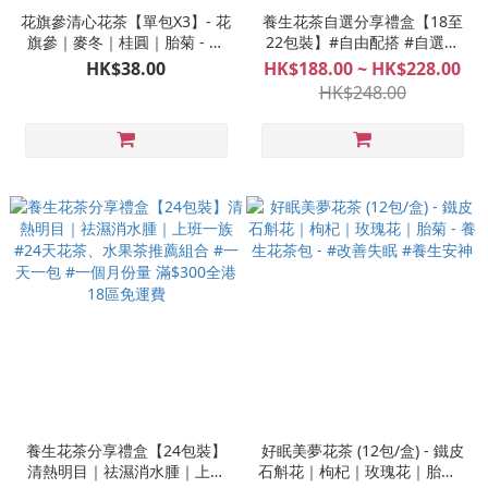
花旗參清心花茶【單包X3】- 花
養生花茶自選分享禮盒【18至
旗參｜麥冬｜桂圓｜胎菊 - 養
22包裝】#自由配搭 #自選花
生花茶包 #清虛火 #寧心安神 #
茶、水果茶組合 #一天一包 #一
HK$38.00
HK$188.00 ~ HK$228.00
提升睡眠質素
個月份量 滿$300全港18區免運
HK$248.00
費
養生花茶分享禮盒【24包裝】
好眠美夢花茶 (12包/盒) - 鐵皮
清熱明目｜祛濕消水腫｜上班
石斛花｜枸杞｜玫瑰花｜胎菊 -