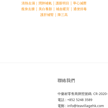
｜
｜
清熱去濕｜潤肺補氣
護眼明目
寧心減壓
｜
｜
｜
瘦身去腫
美白養顏
補血暖宮
通便排毒
｜
護肝補腎
降三高
聯絡我們
中藥材零售商牌照號碼: CR-2020-0046
電話 : +852 5248 3589
電郵 : info@teavillagehk.com