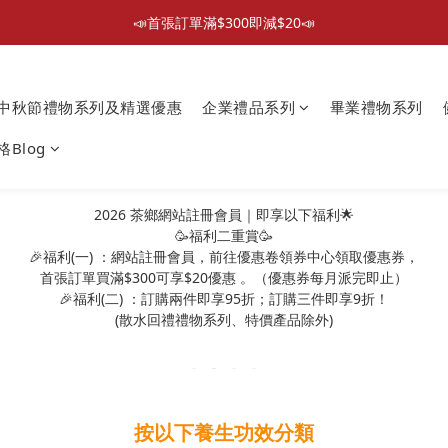
📣首張訂單滿$300即減$20📣
📣首張訂單滿$300即減$20📣
散水回禮禮物 滿件再折優惠🎉
中秋節禮物系列及精選優惠
企業禮品系列
畢業禮物系列
📦折後付款滿$300免運費 （香港、澳門）
Blog
📣首張訂單滿$300即減$20📣
2026 茶鄉網站註冊會員｜即享以下福利🌟
🥳福利二重賞🥳
🎉福利(一) ：網站註冊會員，前往優惠卷領券中心領取優惠券，
首張訂單買滿$300可享$20優惠 。（優惠券每月派完即止）
🎉福利(二) ：訂購兩件即享95折；訂購三件即享9折！
(散水回禮禮物系列、特價產品除外)
按以下養生功效分類