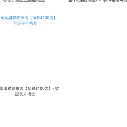
用
聖誕禮物推薦【預算$100內】- 聖
誕長方禮盒