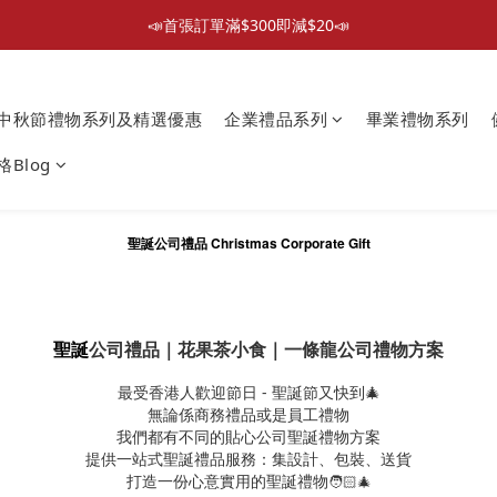
📣首張訂單滿$300即減$20📣
📣首張訂單滿$300即減$20📣
散水回禮禮物 滿件再折優惠🎉
中秋節禮物系列及精選優惠
企業禮品系列
畢業禮物系列
📦折後付款滿$300免運費 （香港、澳門）
Blog
📣首張訂單滿$300即減$20📣
聖誕
公司禮品 Christmas Corporate Gift
聖誕
公司禮品｜花果茶小食｜一條龍公司禮物方案
最受香港人歡迎節日 - 聖誕節又快到🎄
無論係商務禮品或是員工禮物
我們都有不同的貼心公司聖誕禮物方案
提供一站式聖誕禮品服務：集設計、包裝、送貨
打造一份心意實用的聖誕禮物
🧑🏻‍🎄