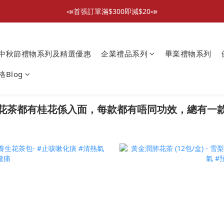
📣首張訂單滿$300即減$20📣
📣首張訂單滿$300即減$20📣
散水回禮禮物 滿件再折優惠🎉
中秋節禮物系列及精選優惠
企業禮品系列
畢業禮物系列
📦折後付款滿$300免運費 （香港、澳門）
Blog
📣首張訂單滿$300即減$20📣
花茶都有桂花
係入面，每款都有唔同功效，總有一款