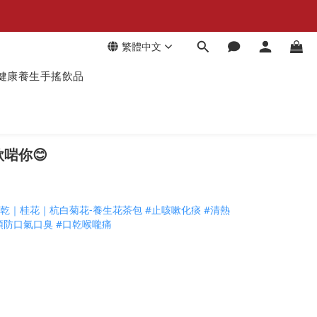
繁體中文
健康養生手搖飲品
啱你😊