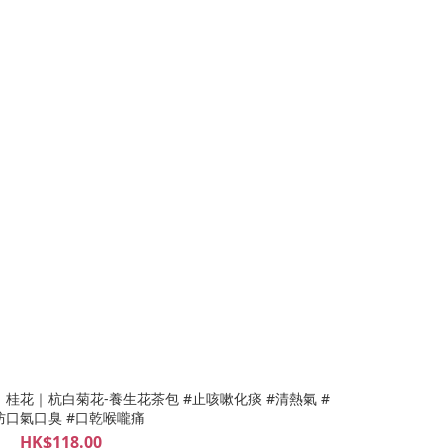
梨乾｜桂花｜杭白菊花-養生花茶包 #止咳嗽化痰 #清熱氣 #
防口氣口臭 #口乾喉嚨痛
HK$118.00