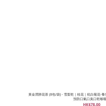
黃金潤肺花茶 (8包/袋) - 雪梨乾｜桂花｜杭白菊花-養
預防口氣口臭口乾喉
HK$78.00