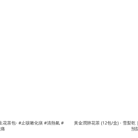
生花茶包- #止咳嗽化痰 #清熱氣 #
黃金潤肺花茶 (12包/盒) - 雪
嚨痛
預