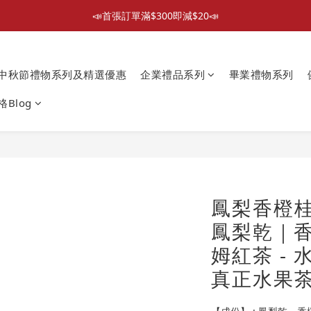
📣首張訂單滿$300即減$20📣
📣首張訂單滿$300即減$20📣
散水回禮禮物 滿件再折優惠🎉
中秋節禮物系列及精選優惠
企業禮品系列
畢業禮物系列
📦折後付款滿$300免運費 （香港、澳門）
Blog
📣首張訂單滿$300即減$20📣
鳳梨香橙桂花
鳳梨乾｜
姆紅茶 - 
真正水果茶