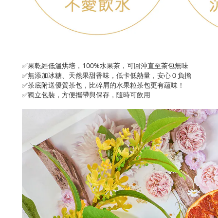
✅果乾經低溫烘培，100%水果茶，可回沖直至茶包無味
✅無添加冰糖、天然果甜香味，低卡低熱量，安心０負擔
✅茶底附送優質茶包，比碎屑的水果粒茶包更有蘊味！
✅
獨立包裝，方便攜帶與保存，隨時可飲用