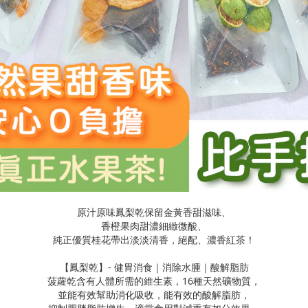
原汁原味鳳梨乾保留金黃香甜滋味、
香橙果肉甜濃細緻微酸、
純正優質桂花帶出淡淡清香，絕配、濃香紅茶！
【鳳梨乾】
-
健胃消食｜消除水腫｜酸解脂肪
菠蘿乾含有人體所需的維生素，
16
種天然礦物質，
並能有效幫助消化吸收，能有效的酸解脂肪，