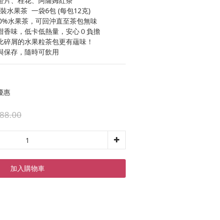
香橙片、桂花、阿薩姆紅茶 
水果茶  一袋6包 (每包12克)
00%水果茶，可回沖直至茶包無味
甜香味，低卡低熱量，安心０負擔
比碎屑的水果粒茶包更有蘊味！
與保存，隨時可飲用
優惠
88.00
加入購物車