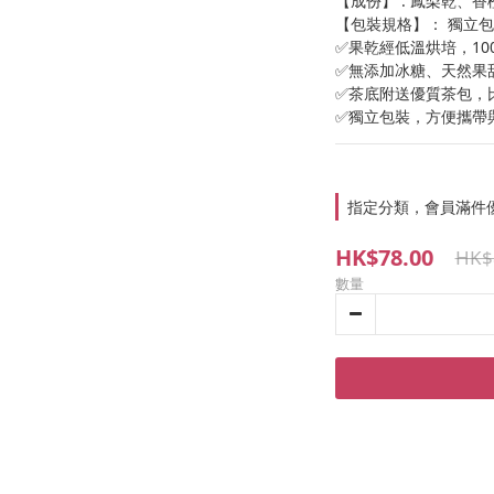
【成份】 : 鳳梨乾、
【包裝規格】： 獨立包裝
✅果乾經低溫烘培，1
✅無添加冰糖、天然果
✅茶底附送優質茶包，
✅獨立包裝，方便攜帶
指定分類，會員滿件
HK$78.00
HK$
數量