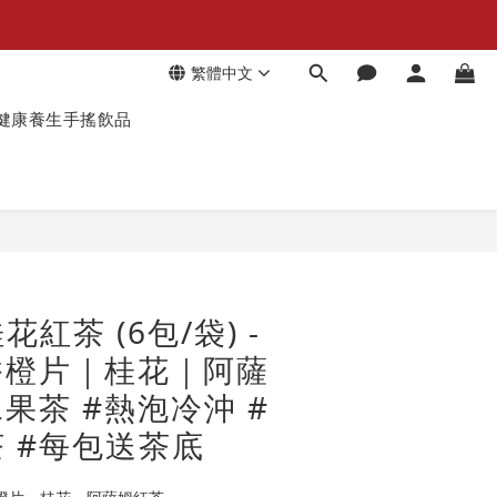
繁體中文
健康養生手搖飲品
紅茶 (6包/袋) -
香橙片｜桂花｜阿薩
水果茶 #熱泡冷沖 #
 #每包送茶底