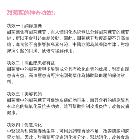
甜菊葉的神奇功效!
?
功效一｜調節血糖
甜菊葉含有甜菊糖苷，而人體消化系統無法分解甜菊糖苷的糖苷
鍵，所以不會引起血糖波動。因此，甜菊糖苷甜度高卻不升高血
糖，進食後不會影響胰島素分泌。中醫亦認為其養陰生津，對糖
尿病引起的口渴、疲倦有緩解作用。
功效二｜高血壓患者有益
甜菊葉中的甜菊素與多酚類成分具有軟化血管的效果，對高血壓
患者有益。高血壓患者可沖泡甜菊葉作為輔助降血壓的保健飲
料。
功效三｜美容養顏
甜菊葉中的甜菊糖苷可促進皮膚細胞再生，而其含有的綠原酸具
有出色的抗氧化及抗炎功效。這可幫助抑制皮膚炎症，改善皮膚
健康。
功效四｜促進消化
中醫認為甜菊葉養陰生津，可用於調理胃陰不足，改善胰腺和脾
胃功能。因此，甜菊葉可促進消化液分泌，幫助消化，改善食慾