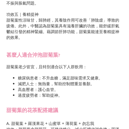
不振與脹氣問題。
功效五｜養精提神
甜菊葉性涼味甘，歸肺經，其養陰作用可改善「肺陰虛」導致的
疲倦。此外，中醫認為甜菊葉具有滋養肝臟的功效，能舒緩肝氣
鬱結引發的精神緊繃。藉調節肝肺功能，甜菊葉能達至養精提神
的效果。
甚麼人適合沖泡甜菊葉
?
甜菊葉老少皆宜，且特別適合以下人群飲用：
糖尿病患者：不升血糖，滿足甜味需求又健康。
減肥人士：無熱量，幫助控制體重並養顏。
高血壓者：護心血管。
過度疲勞者：幫助提神。
甜菊葉
的花茶配搭建議
A. 甜菊葉 + 羅漢果花 + 山蜜草 + 薄荷葉 + 勿忘我