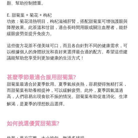
顏、幫助控制體重。
E. 甜菊葉 + 菊花 + 枸杞
功效：菊花清熱明目，枸杞滋補肝腎，搭配甜菊葉可增強護眼與
降壓效果。此茶溫和甘甜，適合長時間用眼或關注血壓者，能舒
緩眼疲勞並提升免疫力。
這些復方花茶不僅美味可口，而且各自針對不同的健康需求，可
以根據個人的身體狀況和喜好來選擇最合適的配方。希望這些建
議能幫助您享受到更加健康的生活方式！
甚麼季節最適合服用甜菊葉?
甜菊葉最適合於夏季飲用。夏季氣候炎熱，容易變得無精打采，
而甜菊葉有助養精提神，可以緩解疲勞。此外，夏季因氣溫過
高，人們容易出現食欲不振的情況。甜菊葉有助促進消化、生津
解渴，是夏季的理想飲品選擇。
如何挑選優質甜菊葉?
外形：葉片完整，大小均勻，無過多破損。