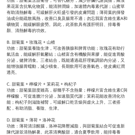
功效：甜菊葉含甜菊苷，可替代糖分，減少肝臟代謝負擔；羅漢
果花富含抗氧化物質，能清肺潤燥，加速體內毒素代謝；山蜜草
有助清熱解毒，可緩解肝火旺盛引發的皮膚問題；薄荷葉的揮發
油成分能疏散風熱，改善口臭及腸胃不適；勿忘我富含維生素A和
礦物質，能緩解眼疲勞。因此，此茶飲具有護肝明目、排毒養
顏、清熱解毒的功效。
B. 甜菊葉 + 玫瑰花 + 山楂
功效：甜菊葉養陰生津，可改善胰腺和脾胃功能；玫瑰花有助行
氣活血，能緩解肝氣鬱結；山楂富含有機酸與果膠，能促進胃酸
分泌，健脾消食。三者結合，既能通過疏肝理氣調節內分泌，又
能增強腸胃蠕動，減少積食。長期飲用可改善氣色，使皮膚紅潤
透亮。
C. 甜菊葉 + 檸檬片 + 茉莉花 + 枸杞子
功效：甜菊葉甜度雖高，卻幾乎不含熱量；檸檬片富含維生素C與
檸檬酸，可促進膽汁分泌，加速脂質代謝；茉莉花能改善消化功
能；枸杞子則滋陰補腎，可緩解口乾舌燥與虛火上升。三者搭
配，有助消脂、養陰、生津。
D. 甜菊葉 + 薄荷 + 洛神花
功效：薄荷清涼醒腦，洛神花降壓減脂，與甜菊葉結合可促進新
陳代謝並清熱解暑。此茶清爽酸甜，適合夏季飲用，能排毒養