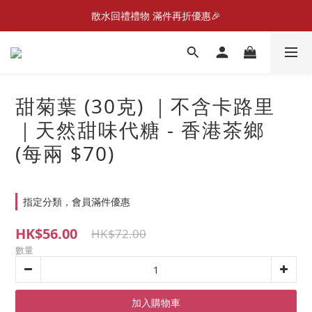
散水回禮禮物 滿件再折優惠🎉
📣首張訂單滿$300即減$20📣
📦折後付款滿$300免運費 （香港、澳門）
📣首張訂單滿$300即減$20📣
甜菊葉 (30克) ｜不含卡路里
｜天然甜味代糖 - 香港茶鄉
(每兩 $70)
指定分類，會員滿件優惠
HK$56.00
HK$72.00
數量
加入購物車