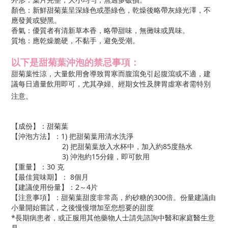
顏色：新鮮甜菊葉呈深綠色或墨綠色，乾燥後略帶灰綠光澤，不
應發黃或變黑。
香氣：優質者有清新草本香，略帶甜味，無黴味或異味。
質地：應乾燥脆硬，不黏手，避免受潮。
以下是甜菊葉沖泡的禁忌事項：
甜菊葉性涼，大量飲用會導致胃寒而腹瀉免引起腹瀉或不適，建
議每日適量飲用即可，尤其孕婦、經期女性及脾胃虛寒者需特別
注意。
【成份】：甜菊葉
【沖泡方法】：1) 把甜菊葉用清水洗淨
2) 把甜菊葉放入水杯中，加入約85度熱水
3) 沖泡約15分鐘，即可飲用
【重量】：30 克
【最佳賞味期】：
8
個月
【建議使用份量】：2～4片
【注意事項】：甜菊葉甜度非常高，約砂糖的
300
倍。份量建議由
小量開始嘗試，之後慢慢增加至您想要的甜度
*長期病患者，或正服用其他藥物人士請先諮詢中醫和家庭醫生意
見。