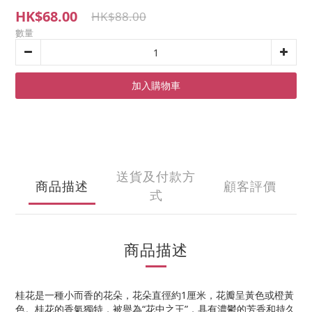
HK$68.00
HK$88.00
數量
加入購物車
送貨及付款方
商品描述
顧客評價
式
商品描述
桂花是一種小而香的花朵，花朵直徑約
1
厘米，花瓣呈黃色或橙黃
色。桂花的香氣獨特，被譽為
“
花中之王
”
，具有濃鬱的芳香和持久