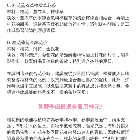
C. 桂花薰衣草檸檬草花茶
材料：桂花、薰衣草、檸檬草
功效：薰衣草的寧靜香氣與檸檬草的清新檸檬香相結合，再加上
桂花的甜美，這款茶不僅有助於放鬆心情，還能提神醒腦，是工
作或學習間隙的理想選擇。
D. 桂花薄荷金銀花茶
材料：桂花、薄荷、金銀花
功效：荷的清涼、金銀花的清熱解毒特性加上桂花的甜香，能夠
製作出一款既解渴又健康的茶飲，特別適合炎熱的夏日。
在調制這些復合花茶時，建議先從少量開始嘗試，根據個人口味
調整各種材料的比例，以找到最適合自己喜好的配比。此外，沖
泡時水溫不宜過高，以免破壞茶葉中的有益成分和天然香氣。希
望這些建議能給您帶來不一樣的茶飲享受！
甚麼季節最適合服用桂花?
桂花樹的最佳種植時節為春季和秋季。春季氣溫適中，雨水充
足，有利樹木的生長。而秋季氣候涼爽，陽光充足，有利於樹木
的根系恢復。桂花在秋季開花並散發出迷人的香氣，因此被廣泛
認為是秋季的代表花卉之一。桂花的花季比較長，從
9
月下旬開