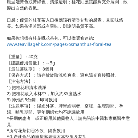
應呈淺黃色或黃綠色，清澈透明；桂花則應該能夠充分展開，散
髮出自然的香氣。
口感：優質的桂花茶入口後應該有清香甘甜的感覺，且回味悠
長。如果茶湯苦澀或有異味，則說明品質不高。
如果你想搵有桂花嘅花茶包，可以㩒呢條連結:
www.teavillagehk.com/pages/osmanthus-floral-tea
【重量】：
40
克
【建議使用份量】：～
5g
【最佳嘗味期】：
8
個月
【保存方式】：請存放於陰涼乾爽處，避免陽光直接照射。
【沖泡方法】：
1)
把桂花用清水洗淨
2)
把桂花放入水杯中，加入約
85
度熱水
3)
沖泡約
5
分鐘，即可飲用
【注意事項】：陽虛外寒、脾胃虛弱者、空腹、生理期間、孕
婦、哺乳期間、更年期婦女均不建議飲用
*長期病患者，或正服用其他藥物人士請先諮詢中醫和家庭醫生意
見。
*所有花茶切忌冷飲、隔夜飲用
*生產此食品的廠房亦處理木本堅果及花生