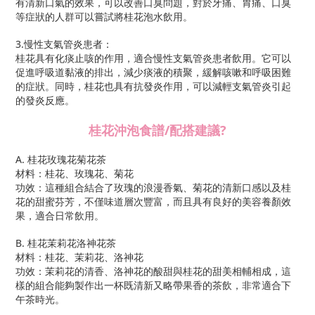
有清新口氣的效果，可以改善口臭問題，對於牙痛、胃痛、口臭
等症狀的人群可以嘗試將桂花泡水飲用。
3.慢性支氣管炎患者：
桂花具有化痰止咳的作用，適合慢性支氣管炎患者飲用。它可以
促進呼吸道黏液的排出，減少痰液的積聚，緩解咳嗽和呼吸困難
的症狀。同時，桂花也具有抗發炎作用，可以減輕支氣管炎引起
的發炎反應。
桂花沖泡食譜
/
配搭建議
?
A. 桂花玫瑰花菊花茶
材料：桂花、玫瑰花、菊花
功效：這種組合結合了玫瑰的浪漫香氣、菊花的清新口感以及桂
花的甜蜜芬芳，不僅味道層次豐富，而且具有良好的美容養顏效
果，適合日常飲用。
B. 桂花茉莉花洛神花茶
材料：桂花、茉莉花、洛神花
功效：茉莉花的清香、洛神花的酸甜與桂花的甜美相輔相成，這
樣的組合能夠製作出一杯既清新又略帶果香的茶飲，非常適合下
午茶時光。