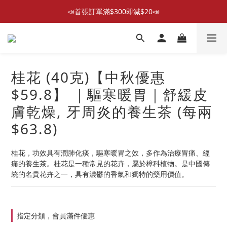
📣首張訂單滿$300即減$20📣
📣首張訂單滿$300即減$20📣
散水回禮禮物 滿件再折優惠🎉
📦折後付款滿$300免運費 （香港、澳門）
桂花 (40克)【中秋優惠
📣首張訂單滿$300即減$20📣
$59.8】 ｜驅寒暖胃｜舒緩皮
膚乾燥, 牙周炎的養生茶 (每兩
$63.8)
桂花，功效具有潤肺化痰，驅寒暖胃之效，多作為治療胃痛、經
痛的養生茶。桂花是一種常見的花卉，屬於樟科植物。是中國傳
統的名貴花卉之一，具有濃鬱的香氣和獨特的藥用價值。
指定分類，會員滿件優惠