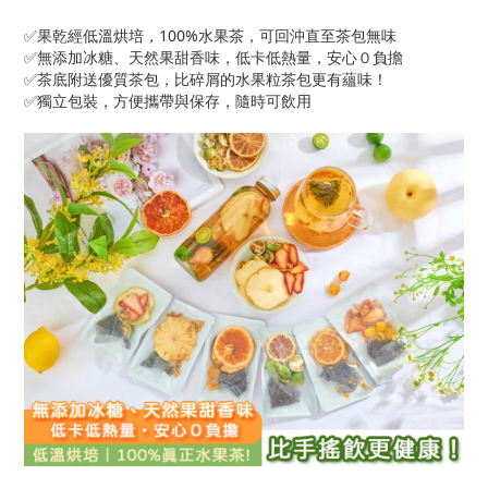
✅果乾經低溫烘培，100%水果茶，可回沖直至茶包無味
✅無添加冰糖、天然果甜香味，低卡低熱量，安心０負擔
✅茶底附送優質茶包，比碎屑的水果粒茶包更有蘊味！
✅
獨立包裝，方便攜帶與保存，隨時可飲用