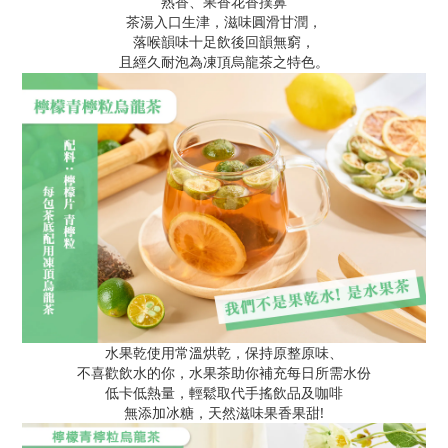
熟香、果香花香撲鼻
茶湯入口生津，滋味圓滑甘潤，
落喉韻味十足飲後回韻無窮，
且經久耐泡為凍頂烏龍茶之特色。
水果乾使用常溫烘乾，保持原整原味、
不喜歡飲水的你，水果茶助你補充每日所需水份
低卡低熱量，輕鬆取代手搖飲品及咖啡
無添加冰糖，天然滋味果香果甜!