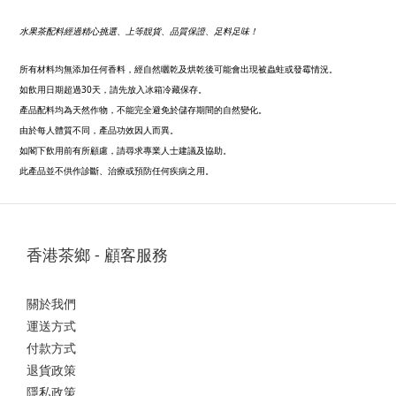
水果茶配料經過精心挑選、上等靚貨、品質保證、足料足味！
所有材料均無添加任何香料，經自然曬乾及烘乾後可能會
出現被蟲蛀或發霉情況。
30
如飲用日期超過
天，請先放入冰箱冷藏保存。
產品配料均為天然作物，不能完全避免於儲存期間的自然變化。
由於每人體質不同，產品功效因人而異。
如閣下飲用前有所顧慮，請尋求專業人士建議及協助。
此產品並不供作診斷、治療或預防任何疾病之用。
香港茶鄉 - 顧客服務
關於我們
運送方式
付款方式
退貨政策
隱私政策