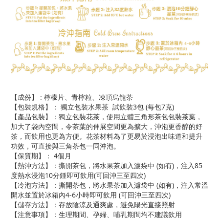
【成份】 : 檸檬片、青檸粒、凍頂烏龍茶
【包裝規格】： 獨立包裝水果茶 試飲裝3包 (每包7克)
【產品包裝】：獨立包裝花茶，使用立體三角形茶包包裝茶葉，
加大了袋內空間，令茶葉的伸展空間更為擴大，沖泡更香醇的好
茶，而飲用也更為方便。花茶材料為了更易於浸泡出味道和提升
功效，可直接與三角茶包一同沖泡。
【保質期】： 4個月
【熱沖方法】：撕開茶包，將水果茶加入濾袋中 (如有)，注入85
度熱水浸泡10分鍾即可飲用(可回沖三至四次)
【冷泡方法】：撕開茶包，將水果茶加入濾袋中 (如有)，注入常溫
開水並置於冰箱內4-6小時即可飲用 (可回沖三至四次)
【儲存方法】：存放陰涼及通爽處，避免陽光直接照射
【注意事項】：生理期間、孕婦、哺乳期間均不建議飲用