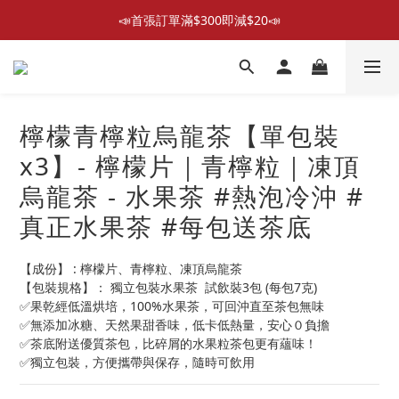
📣首張訂單滿$300即減$20📣
📣首張訂單滿$300即減$20📣
散水回禮禮物 滿件再折優惠🎉
📦折後付款滿$300免運費 （香港、澳門）
檸檬青檸粒烏龍茶【單包裝
📣首張訂單滿$300即減$20📣
x3】- 檸檬片｜青檸粒｜凍頂
烏龍茶 - 水果茶 #熱泡冷沖 #
真正水果茶 #每包送茶底
【成份】 : 檸檬片、青檸粒、凍頂烏龍茶
【包裝規格】： 獨立包裝水果茶  試飲裝3包 (每包7克)
✅果乾經低溫烘培，100%水果茶，可回沖直至茶包無味
✅無添加冰糖、天然果甜香味，低卡低熱量，安心０負擔
✅茶底附送優質茶包，比碎屑的水果粒茶包更有蘊味！
✅獨立包裝，方便攜帶與保存，隨時可飲用