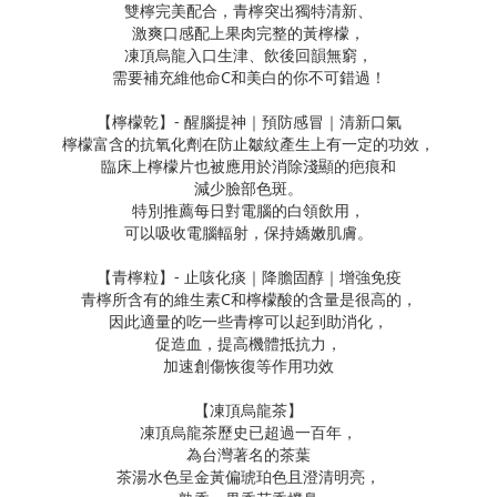
雙檸完美配合，青檸突出獨特清新、
激爽口感配上果肉完整的黃檸檬，
凍頂烏龍入口生津、飲後回韻無窮，
需要補充維他命
C
和美白的你不可錯過！
【檸檬乾】
-
醒腦提神｜預防感冒｜清新口氣
檸檬富含的抗氧化劑在防止皺紋產生上有一定的功效，
臨床上檸檬片也被應用於消除淺顯的疤痕和
減少臉部色斑。
特別推薦每日對電腦的白領飲用，
可以吸收電腦輻射，保持嬌嫩肌膚。
【青檸粒】
-
止咳化痰｜降膽固醇｜增強免疫
青檸所含有的維生素
C
和檸檬酸的含量是很高的，
因此適量的吃一些青檸可以起到助消化，
促造血，提高機體抵抗力，
加速創傷恢復等作用功效
【
凍頂烏龍茶
】
凍頂烏龍茶歷史已超過一百年，
為台灣著名的茶葉
茶湯水色呈金黃偏琥珀色且澄清明亮，