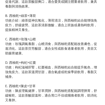
促進代謝。這款茶酸甜爽口，適合愛美或關注體重者飲用，兼具
養顏與清熱效果。
B. 西柚乾+綠茶+薄荷
功效介紹：綠茶提神抗氧化，薄荷清涼，與西柚乾結合能增強免
疫力，舒緩疲勞。這款茶清新微酸，適合上班族或暑熱時飲用，
提振精神又養生。
C. 西柚乾+玫瑰+山楂
功效：玫瑰調氣養顏，山楂消食，與西柚乾搭配能改善膚色，促
進消化。這款茶芬芳酸甜，適合女性或飲食過量者飲用，美容又
助腸胃健康。
D. 西柚乾+枸杞+紅棗
功效：枸杞滋補肝腎，紅棗補血，與西柚乾結合能提升氣色，增
強免疫力。這款茶溫潤甘甜，適合氣虛或乾燥季節飲用，養顏又
補身。
E. 西柚乾+陳皮+甘草
功效：陳皮理氣健脾，甘草潤肺，與西柚乾搭配能調理脾胃，舒
緩喉乾。這款茶酸甜溫和，適合胃口不佳或咽痛者飲用，助消化
又養肺。