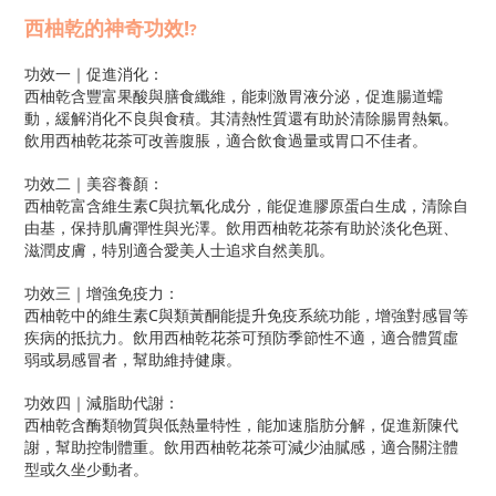
西柚乾的神奇功效!
?
功效一｜促進消化：
西柚乾含豐富果酸與膳食纖維，能刺激胃液分泌，促進腸道蠕
動，緩解消化不良與食積。其清熱性質還有助於清除腸胃熱氣。
飲用西柚乾花茶可改善腹脹，適合飲食過量或胃口不佳者。
功效二｜美容養顏：
西柚乾富含維生素C與抗氧化成分，能促進膠原蛋白生成，清除自
由基，保持肌膚彈性與光澤。飲用西柚乾花茶有助於淡化色斑、
滋潤皮膚，特別適合愛美人士追求自然美肌。
功效三｜增強免疫力：
西柚乾中的維生素C與類黃酮能提升免疫系統功能，增強對感冒等
疾病的抵抗力。飲用西柚乾花茶可預防季節性不適，適合體質虛
弱或易感冒者，幫助維持健康。
功效四｜減脂助代謝：
西柚乾含酶類物質與低熱量特性，能加速脂肪分解，促進新陳代
謝，幫助控制體重。飲用西柚乾花茶可減少油膩感，適合關注體
型或久坐少動者。