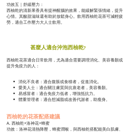
功效五｜舒緩壓力：
西柚乾的清新果香具有提神醒腦的效果，能緩解緊張情緒，提升
心情。其酸甜滋味還有助於放鬆身心。飲用西柚乾花茶可減輕疲
勞，適合工作壓力大人士飲用。
甚麼人適合沖
泡
西柚乾
?
西柚乾花茶適合日常飲用，尤為適合需要調理消化、美容養顏或
提升免疫力的人：
消化不良者：適合腹脹或食積者，促進消化。
愛美人士：適合關注膚質與抗衰老者，美容養顏。
易感冒者：適合免疫力低者，增強抵抗力。
體重管理者：適合想減脂或改善代謝者，助瘦身。
西柚乾的花茶配搭建議
A. 西柚乾+洛神花+蜂蜜
功效：洛神花清熱降壓，蜂蜜潤喉，與西柚乾搭配能美白肌膚、