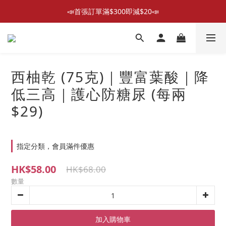
📣首張訂單滿$300即減$20📣
📣首張訂單滿$300即減$20📣
散水回禮禮物 滿件再折優惠🎉
📦折後付款滿$300免運費 （香港、澳門）
西柚乾 (75克)｜豐富葉酸｜降
📣首張訂單滿$300即減$20📣
低三高｜護心防糖尿 (每兩
$29)
指定分類，會員滿件優惠
HK$58.00
HK$68.00
數量
加入購物車