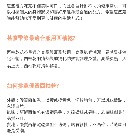
這些復方花茶不僅美味可口，而且各自針對不同的健康需求，可
以根據個人的身體狀況和喜好來選擇最合適的配方。希望這些建
議能幫助您享受到更加健康的生活方式！
甚麼季節最適合服用西柚乾?
西柚乾花茶最適合春季與夏季飲用。春季氣候潮濕，易感冒或消
化不暢，西柚乾的清熱與助消化功效能調理身體。夏季炎熱，人
易上火，西柚乾可清熱解暑。
如何挑選優質
西柚乾
?
外觀：優質西柚乾呈淡黃或橙黃色，切片均勻，無黑斑或黴點，
色澤自然。
氣味：新鮮西柚乾有濃鬱果香，無硫磺味或異味，若氣味刺鼻則
品質不佳。
質地：優質西柚乾乾燥但不過硬，略有韌性，不易碎，若過軟可
能是受潮。