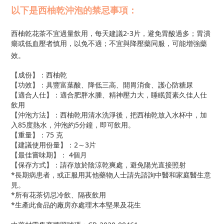
以下是
西柚乾
沖泡的禁忌事項：
西柚乾花茶不宜過量飲用，每天建議2-3片，避免胃酸過多；胃潰
瘍或低血壓者慎用，以免不適；不宜與降壓藥同服，可能增強藥
效。
【成份】：西柚乾
【功效】：具豐富葉酸、降低三高、開胃消食、護心防糖尿
【適合人仕】：適合肥胖水腫、精神壓力大，睡眠質素久佳人仕
飲用
【沖泡方法】：西柚乾用清水洗淨後，把西柚乾放入水杯中，加
入85度熱水，沖泡約5分鐘，即可飲用。
【重量】：75 克
【建議使用份量】：2～3片
【最佳嘗味期】： 4個月
【保存方式】：請存放於陰涼乾爽處，避免陽光直接照射
*長期病患者，或正服用其他藥物人士請先諮詢中醫和家庭醫生意
見。
*所有花茶切忌冷飲、隔夜飲用
*生產此食品的廠房亦處理木本堅果及花生