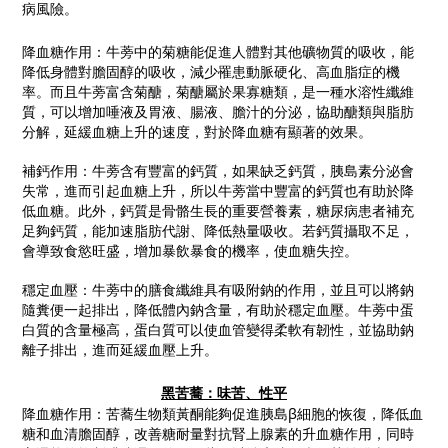
病風險。
降血糖作用：
牛蒡中的菊糖能促進人體對其他礦物質的吸收，能
降低身體對膽固醇的吸收，減少罹患動脈硬化、高血脂症的機
率。而且牛蒡富含菊醣，菊醣屬於果寡糖類，是一種水溶性纖維
質，可以增加唾液及胃液、腸液、膽汁的分泌，協助醣類與脂肪
分解，延緩血糖上升的速度，對於降血糖有顯著的效果。
補鈣
作用：
牛蒡含有豐富的鈣質，如果缺乏鈣質，胰島素分泌會
失常，進而引起血糖上升，所以牛蒡當中豐富的鈣質也有助於降
低血糖。此外，鈣質是骨骼生長的重要營養素，糖尿病患者補充
足夠鈣質，能加速脂肪代謝、降低熱量吸收。若鈣質攝取不足，
會導致食慾旺盛，增加暴飲暴食的機率，使血糖失控。
穩定血壓
：
牛蒡中的膳食纖維具有吸附鈉的作用，並且可以將鈉
隨糞便一起排出，降低體內鈉含量，有助於穩定血壓。
牛蒡中蛋
白質的含量極高，蛋白質可以使血管變得柔軟有韌性，並協助鈉
離子排出，進而延緩血壓上升。
黑苦蕎：味苦、性平
降血糖作用：苦蕎生物類黃酮能夠促進胰島β細胞的恢復，降低血
糖和血清膽固醇，改善糖耐量對抗腎上腺素的升血糖作用，同時