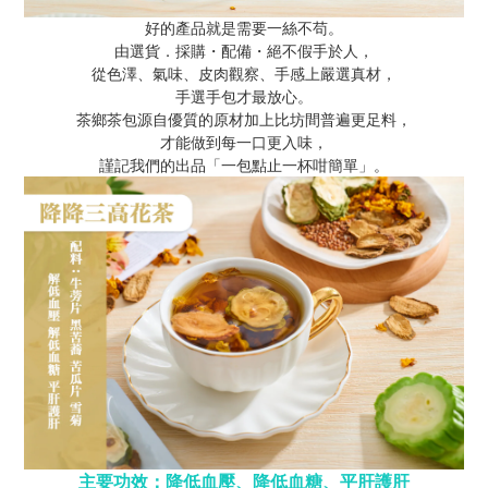
好的產品就是需要一絲不苟。
由選貨．採購・配備・絕不假手於人，
從色澤、氣味、皮肉觀察、手感上嚴選真材，
手選手包才最放心。
茶鄉茶包源自優質的原材加上比坊間普遍更足料，
才能做到每一口更入味，
謹記我們的出品「一包點止一杯咁簡單」。
主要功效：降低血壓、降低血糖、平肝護肝