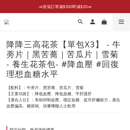
📣首張訂單滿$300即減$20📣
📣首張訂單滿$300即減$20📣
散水回禮禮物 滿件再折優惠🎉
📦折後付款滿$300免運費 （香港、澳門）
降降三高花茶【單包X3】 - 牛
📣首張訂單滿$300即減$20📣
蒡片｜黑苦蕎｜苦瓜片｜雪菊
- 養生花茶包- #降血壓 #回復
理想血糖水平
【配料】：牛蒡片、黑苦蕎、苦瓜片、雪菊
【主要功效】：降低血壓、降低血糖、平肝護肝
【適合人仕】：有助抑制血壓、穩定血糖、提升肝臟能力，適合
血壓偏高、糖尿病、頭暈嗜睡人士飲用
指定分類，會員滿件優惠