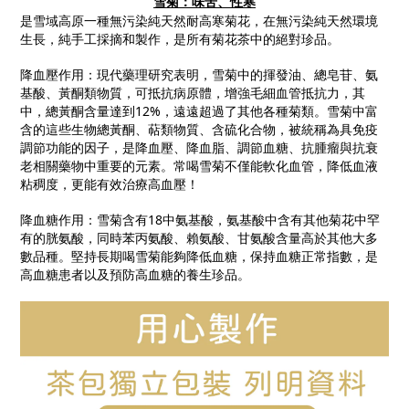
雪菊：味苦、性寒
是雪域高原一種無污染純天然耐高寒菊花，在無污染純天然環境
生長，純手工採摘和製作，是所有菊花茶中的絕對珍品。
降血壓作用：現代藥理研究表明，雪菊中的揮發油、總皂苷、氨
基酸、黃酮類物質，可抵抗病原體，增強毛細血管抵抗力，其
中，總黃酮含量達到12%，遠遠超過了其他各種菊類。雪菊中富
含的這些生物總黃酮、萜類物質、含硫化合物，被統稱為具免疫
調節功能的因子，是降血壓、降血脂、調節血糖、抗腫瘤與抗衰
老相關藥物中重要的元素。常喝雪菊不僅能軟化血管，降低血液
粘稠度，更能有效治療高血壓！
降血糖作用：雪菊含有
18
中氨基酸，氨基酸中含有其他菊花中罕
有的胱氨酸，同時苯丙氨酸、賴氨酸、甘氨酸含量高於其他大多
數品種。堅持長期喝雪菊能夠降低血糖，保持血糖正常指數，是
高血糖患者以及預防高血糖的養生珍品。