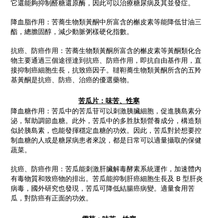
它還能夠抑制醛糖還原酶，因此可以治療糖尿病及其並發症。
降血脂作用：苦蕎生物類黃酮中所富含的槲皮素等能降低甘油三
酯，總膽固醇，減少動脈粥樣硬化指數。
抗癌、防癌作用：苦蕎生物類黃酮所富含的槲皮素等黃酮類化合
物主要通過三個途徑達到抗癌、防癌作用，即抗自由基作用，直
接抑制癌細胞生長，抗致癌因子。韃靼蕎生物類黃酮所含的五羚
基黃酮是抗癌、防癌、治癌的優選藥物。
苦瓜片：味苦、性寒
降血糖作用：苦瓜中的苦瓜苷可以刺激胰臟細胞，促進胰島素分
泌，幫助調節血糖。此外，苦瓜中的多胜肽類營養成分，構造類
似於胰島素，也能發揮穩定血糖的功效。因此，苦瓜對於想要控
制血糖的人或是糖尿病患者來說，都是日常可以適量攝取的保健
蔬菜。
抗癌、防癌作用：苦瓜能刺激肝臟解毒酵素系統運作，加速體內
有毒物質和致癌物的排出。苦瓜能抑制肝癌細胞生長及
B
型肝炎
病毒，國外研究也發現，苦瓜可降低結腸癌病變。適量食用苦
瓜，對防癌有正面的功效。