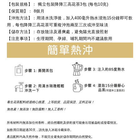
【包裝規格】： 獨立包裝降降三高花茶3包 (每包10克)
【保質期】： 8個月
【沖泡方法】：用清水洗淨後，加入400毫升熱水浸泡15分鐘即可飲
用，每包降降三高花茶可重複沖泡兩至三次或沖至味淡
【儲存方法】：存放陰涼及通爽處，避免陽光直接照射
【注意事項】：生理期間、孕婦、哺乳期間均不建議飲用
養生花茶配料經過精心挑選、上等靚貨、品質保證、
足
料
足味！
無色素！無添加！無防腐劑！無人工香料！
出現被蟲蛀或發霉情況
。
所有材料均無添加任何香料，經自然曬乾及烘乾後可能會
如飲用日期超過
30
天，請先放入冰箱冷藏保存。
產品配料均為天然作物，不能完全避免於儲存期間的自然變化。