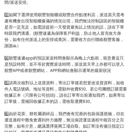
間/派送安排。
3️⃣如閣下選擇使用順豐智能櫃或順豐合作點便利店，派送當天需考
慮有機會出現智能櫃爆滿的情況出現，我們無法控制該區的智能櫃
是否一定充足，如需請提前一天發貨避免以上情況的話，請在下單
時跟我們溝通。(順豐速遞為保障客戶利益，防止他人冒充收方身
份，如有任何派送上的安排或查詢，需要收方自行聯絡順豐客服，
謝謝🙏）
4️⃣順豐速遞app的預設派送時間會顯示為晚上六點前，留意番這只
是預設時間，並不等於實際派送時間，派送當天早上亦都可以登入
順豐APP或者順豐網站， APP和網站會顯示運單的最新狀況
5️⃣請再次核對以上送貨資料，寄出訂單後若想更改送貨資料，如收
件人電話號碼、地址等資料，需額外收費$50。若公司團體訂購需要
收據正本（只限有公司抬頭)，請在訂單寄出前通知我們，如果寄出
訂單後，需補回收據正本的話，需收取運費$30。
6️⃣由於花茶、餅乾屬易碎品，我們會有完善的包裝保護措施，但在
運送過程中難免會遇到外力施壓，無法保證運送過程中能百分之百
完整，如有介意，建議選擇葵興工場自取。如訂單沒有備注指定口