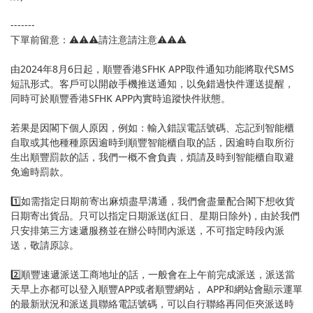
-------
下單前留意：⚠️⚠️⚠️請注意請注意⚠️⚠️⚠️
由2024年8月6日起，順豐香港SFHK APP取件通知功能將取代SMS
短訊形式。客戶可以開啟手機推送通知，以免錯過快件運送提醒，
同時可於順豐香港SFHK APP內實時追蹤快件狀態。
若果是因閣下個人原因，例如：輸入錯誤電話號碼、忘記到智能櫃
自取或其他種種原因逾時到順豐智能櫃自取的話，因逾時自取所衍
生出順豐罰款的話，我們一概不會負責，煩請及時到智能櫃自取避
免逾時罰款。
1️⃣如需指定日期前寄出麻煩盡早溝通，我們會盡量配合閣下想收貨
日期寄出貨品。只可以指定日期派送(紅日、星期日除外)，由於我們
只安排第三方速遞服務並在辦公時間內派送，不可指定時段內派
送，敬請原諒。
2️⃣順豐速遞派送工商地址的話，一般會在上午前完成派送，派送當
天早上亦都可以登入順豐APP或者順豐網站， APP和網站會顯示運單
的最新狀況和派送員聯絡電話號碼，可以自行聯絡再同佢夾派送時