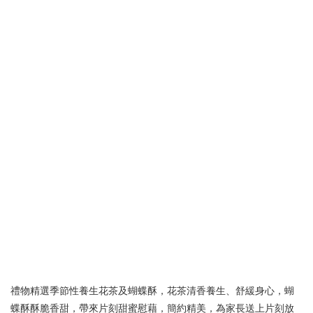
禮物精選季節性養生花茶及蝴蝶酥，花茶清香養生、舒緩身心，蝴
蝶酥酥脆香甜，帶來片刻甜蜜慰藉，簡約精美，為家長送上片刻放