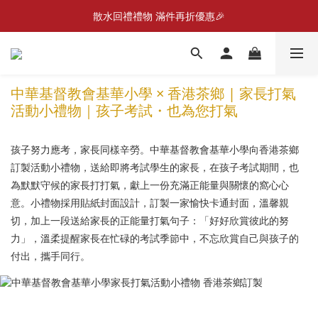
散水回禮禮物 滿件再折優惠🎉
📣首張訂單滿$300即減$20📣
📦折後付款滿$300免運費 （香港、澳門）
📣首張訂單滿$300即減$20📣
中華基督教會基華小學 × 香港茶鄉 | 家長打氣
活動小禮物｜孩子考試・也為您打氣
孩子努力應考，家長同樣辛勞。中華基督教會基華小學向香港茶鄉
訂製活動小禮物，送給即將考試學生的家長，在孩子考試期間，也
為默默守候的家長打打氣，獻上一份充滿正能量與關懷的窩心心
意。小禮物採用貼紙封面設計，訂製一家愉快卡通封面，溫馨親
切，加上一段送給家長的正能量打氣句子：「好好欣賞彼此的努
力」，溫柔提醒家長在忙碌的考試季節中，不忘欣賞自己與孩子的
付出，攜手同行。