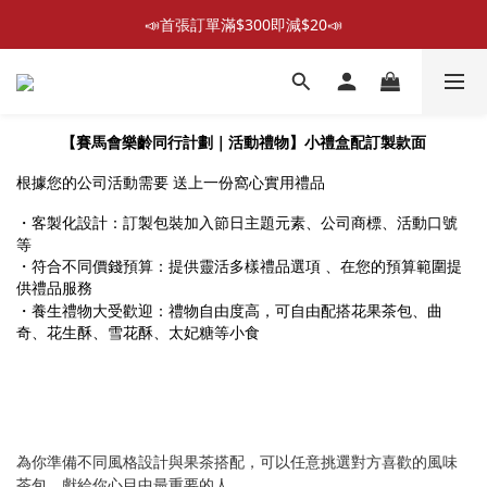
📣首張訂單滿$300即減$20📣
📣首張訂單滿$300即減$20📣
散水回禮禮物 滿件再折優惠🎉
📦折後付款滿$300免運費 （香港、澳門）
小禮盒配訂製款面
【賽馬會樂齡同行計劃｜活動禮物】
📣首張訂單滿$300即減$20📣
根據您的公司活動需要 送上一份窩心實用禮品
・客製化設計：訂製包裝加入節日主題元素、公司商標、活動口號
等
・符合不同價錢預算：提供靈活多樣禮品選項 、在您的預算範圍提
供禮品服務
・
養生禮物大受歡迎：禮物自由度高，可自由配搭花果茶包、曲
奇、花生酥、雪花酥、太妃糖等小食
為你準備不同風格設計與果茶搭配，可以任意挑選對方喜歡的風味
茶包，獻給你心目中最重要的人