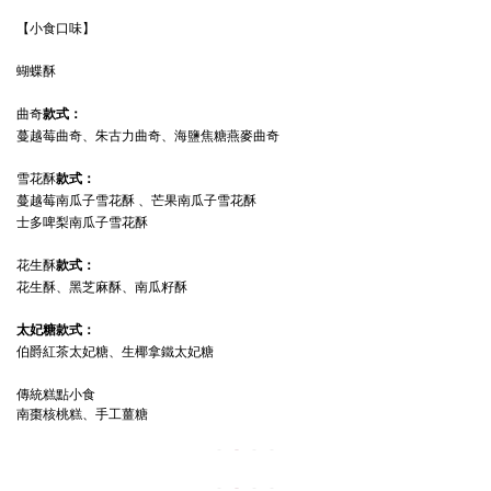
【小食口味】
蝴蝶酥
曲奇
款式：
蔓越莓曲奇、朱古力曲奇、海鹽焦糖燕麥曲奇
雪花酥
款式：
蔓越莓南瓜子雪花酥 、芒果南瓜子雪花酥
士多啤梨南瓜子雪花酥
花生酥
款式：
花生酥、黑芝麻酥、南瓜籽酥
太妃糖款式：
伯爵紅茶太妃糖、生椰拿鐵太妃糖
傳統糕點小食
南棗核桃糕、手工薑糖