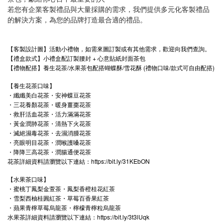
若您有企業客製禮品與大量採購的需求，我們提供多元化客製禮品
的解決方案，為您的品牌打造最合適的禮品。
【客製設計圖】活動小禮物，如需來圖訂製或有其他需求，歡迎向我們查詢。
【禮盒款式】小禮盒配訂製腰封 + 心意貼紙封面茶包
【禮物配搭】養生花茶/水果茶包配搭蝴蝶酥/雪花酥 (禮物口味/款式可自由配搭)
【養生花茶口味】
・纖纖美白花茶・安神蝶豆花茶
・三花養顏花茶・暖身薑棗花茶
・救肝活血花茶・活力滿滿花茶
・黃金潤肺花茶・清熱下火花茶
・滅絕濕毒花茶・去濕消腫花茶
・亮眼明目花茶・潤喉護嗓花茶
・降降三高花茶・潤腸通便花茶
花茶詳細資料請瀏覽以下連結：https://bit.ly/31KEbON
【水果茶口味】
・蜜桃丁鳳梨金萱茶・鳳梨香橙桂花紅茶
・雪梨西柚桂圓紅茶・草莓百香果紅茶
・蘋果青檸草莓烏龍茶・檸檬青檸粒烏龍茶
水果茶詳細資料請瀏覽以下連結：https://bit.ly/3t3lUqk