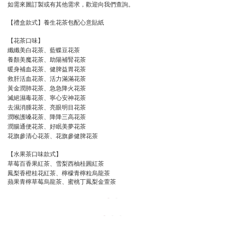
如需來圖訂製或有其他需求，歡迎向我們查詢。
【禮盒款式】養生花茶包配心意貼紙
【花茶口味】
纖纖美白花茶、藍蝶豆花茶
養顏美魔花茶、助陽補腎花茶
暖身補血花茶、健脾益胃花茶
救肝活血花茶、活力滿滿花茶
黃金潤肺花茶、急急降火花茶
滅絕濕毒花茶、寧心安神花茶
去濕消腫花茶、亮眼明目花茶
潤喉護嗓花茶、降降三高花茶
潤腸通便花茶、好眠美夢花茶
花旗參清心花茶、花旗參健脾花茶
【水果茶口味款式】
草莓百香果紅茶、雪梨西柚桂圓紅茶
鳳梨香橙桂花紅茶、檸檬青檸粒烏龍茶
蘋果青檸草莓烏龍茶、蜜桃丁鳳梨金萱茶