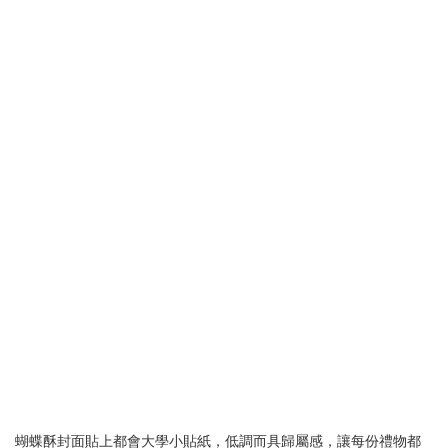
蝴蝶酥封面貼上都會大學小貼紙，低調而具歸屬感，讓每份禮物都