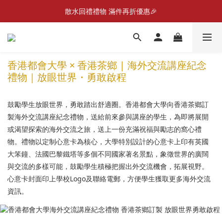
散水回禮禮物 滿件再折優惠🎉
📣首張訂單滿$300即減$20📣
📦折後付款滿$300免運費 （香港、澳門）
📣首張訂單滿$300即減$20📣
香港都會大學 × 香港茶鄉 | 海外交流講座紀念
禮物｜放眼世界・勇敢啟程
鼓勵學生放眼世界，勇敢踏出舒適圈。香港都會大學向香港茶鄉訂
製海外交流講座紀念禮物，送給前來參與講座的學生，為即將展開
或渴望探索的海外交流之旅，送上一份充滿祝福與勵志的窩心禮
物。禮物以定制心意卡為核心，大學特別設計的心意卡上印有英國
大笨鐘、法國巴黎鐵塔等多個不同國家著名景點，象徵世界的廣闊
與交流的多樣可能，鼓勵學生積極把握出外交流機會，拓展視野。
心意卡封面印上學校Logo及聯絡電郵，方便學生獲取更多海外交流
資訊。