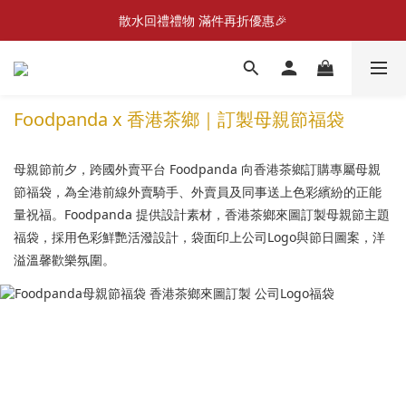
散水回禮禮物 滿件再折優惠🎉
📣首張訂單滿$300即減$20📣
📦折後付款滿$300免運費 （香港、澳門）
📣首張訂單滿$300即減$20📣
Foodpanda x 香港茶鄉｜訂製母親節福袋
母親節前夕，跨國外賣平台 Foodpanda 向香港茶鄉訂購專屬母親
節福袋，為全港前線外賣騎手、外賣員及同事送上色彩繽紛的正能
量祝福。Foodpanda 提供設計素材，香港茶鄉來圖訂製母親節主題
福袋，採用色彩鮮艷活潑設計，袋面印上公司Logo與節日圖案，洋
溢溫馨歡樂氛圍。