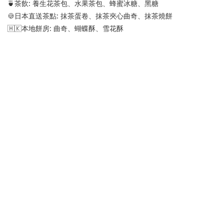
🍵茶飲: 養生花茶包、水果茶包、蜂蜜冰糖、黑糖
🍪日本直送茶點: 抹茶蛋卷、抹茶夾心曲奇、抹茶燒餅
🇭🇰本地餅房: 曲奇、蝴蝶酥、雪花酥