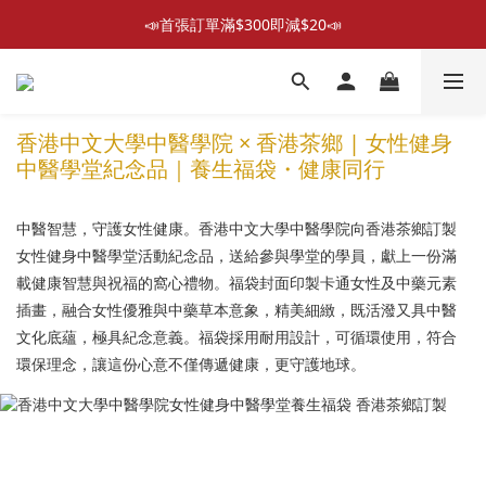
📣首張訂單滿$300即減$20📣
📣首張訂單滿$300即減$20📣
散水回禮禮物 滿件再折優惠🎉
📦折後付款滿$300免運費 （香港、澳門）
香港中文大學中醫學院 × 香港茶鄉 | 女性健身
中醫學堂紀念品｜養生福袋・健康同行
📣首張訂單滿$300即減$20📣
中醫智慧，守護女性健康。香港中文大學中醫學院向香港茶鄉訂製
女性健身中醫學堂活動紀念品，送給參與學堂的學員，獻上一份滿
載健康智慧與祝福的窩心禮物。福袋封面印製卡通女性及中藥元素
插畫，融合女性優雅與中藥草本意象，精美細緻，既活潑又具中醫
文化底蘊，極具紀念意義。福袋採用耐用設計，可循環使用，符合
環保理念，讓這份心意不僅傳遞健康，更守護地球。