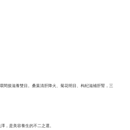
環間接滋養雙目。桑葉清肝降火、菊花明目、枸杞滋補肝腎，三
光澤，是美容養生的不二之選。