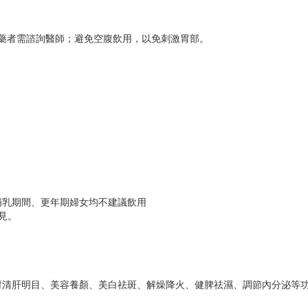
服藥者需諮詢醫師；避免空腹飲用，以免刺激胃部。
哺乳期間、更年期婦女均不建議飲用
見。
對清肝明目、美容養顏、美白祛斑、解燥降火、健脾祛濕、調節內分泌等