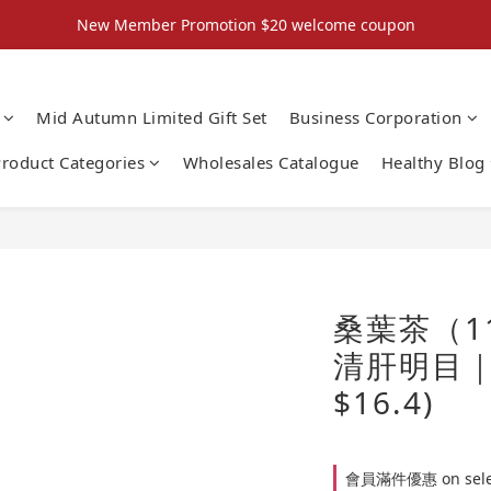
New Member Promotion $20 welcome coupon
New Member Promotion $20 welcome coupon
散水回禮禮物 滿件再折優惠🎉
Mid Autumn Limited Gift Set
Business Corporation
📦折後付款滿$300免運費 （香港、澳門）
roduct Categories
Wholesales Catalogue
Healthy Blog
New Member Promotion $20 welcome coupon
桑葉茶（1
清肝明目｜
$16.4)
會員滿件優惠 on select