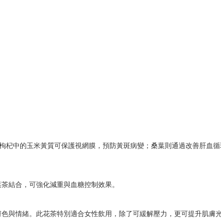
；枸杞中的玉米黃質可保護視網膜，預防黃斑病變；桑葉則通過改善肝血循
葉茶結合，可強化減重與血糖控制效果。
膚色與情緒。此花茶特別適合女性飲用，除了可緩解壓力，更可提升肌膚