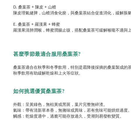
D. 桑葉茶 + 陳皮 + 山楂
陳皮理氣健脾，山楂消食化瘀，與桑葉茶結合促進消化，緩解脹
E. 桑葉茶 + 羅漢果 + 蜂蜜
羅漢果清肺潤喉，蜂蜜潤腸止咳，搭配桑葉茶可緩解喉嚨不適與
甚麼季節最適合服用桑葉茶
?
桑葉茶適合在秋季和冬季飲用，特別是霜降後採摘的桑葉製成的
秋季飲用有助緩解乾燥和上火等症狀。
如何挑選優質桑葉茶
?
外觀：呈黃綠色，無枯黃或黑斑，葉片完整無碎渣。
氣味：帶有清新草本香，無黴味或異味，若有焦味可能烘焙過度
觸感：乾燥度適中，過脆可能存放過久，受潮則易發軟變質。