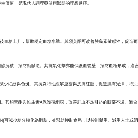
養生價值，是現代人調理亞健康狀態的理想選擇。
緩餐後血糖上升，幫助穩定血糖水準。其類黃酮可改善胰島素敏感性，促進
固醇沉積，預防動脈硬。其抗氧化劑亦能保護血管壁，預防血栓形成，適
，減少細紋與色斑。其抗炎特性緩解痤瘡與皮膚紅腫，促進肌膚光澤，特別
糊。其類黃酮與維生素A保護視網膜，改善肝血不足引起的眼部不適。適合
NJ可減少糖分轉化為脂肪，並幫助抑制食慾，以控制體重。減重人士或