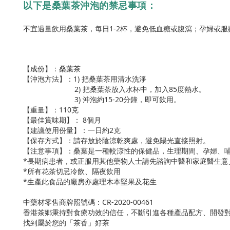
以下是桑葉茶
沖泡的禁忌事項：
不宜過量飲用桑葉茶，每日1-2杯，避免低血糖或腹瀉；孕婦或
【成份】：桑葉茶
【沖泡方法】：1) 把桑葉茶用清水洗淨
2) 把桑葉茶放入水杯中，加入85度熱水。
3) 沖泡約15-20分鐘，即可飲用。
【重量】：110克
【最佳賞味期】：
8
個月
【建議使用份量】：一日約2克
【保存方式】：請存放於陰涼乾爽處，避免陽光直接照射。
【注意事項】：桑葉是一種較涼性的保健品，生理期間、孕婦、
*長期病患者，或正服用其他藥物人士請先諮詢中醫和家庭醫生意
*所有花茶切忌冷飲、隔夜飲用
*生產此食品的廠房亦處理木本堅果及花生
中藥材零售商牌照號碼：CR-2020-00461
香港茶鄉秉持對食療功效的信任，不斷引進各種產品配方、開發
找到屬於您的「茶香」好茶