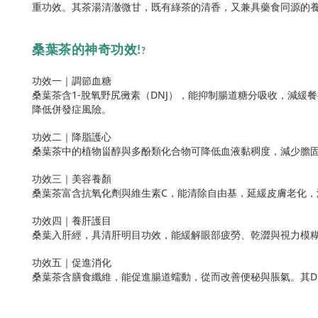
重功效。其茶湯清澈微甘，既有綠茶的清香，又兼具藥食同源的
桑葉茶的神奇功效!
?
功效一｜調節血糖
桑葉茶含1-脫氧野尻黴素（DNJ），能抑制腸道糖分吸收，減
降低併發症風險。
功效二｜降脂護心
桑葉茶中的植物甾醇與多酚類化合物可降低血液黏稠度，減少膽
功效三｜美容養顏
桑葉茶富含抗氧化劑與維生素C，能清除自由基，延緩皮膚老化
功效四｜養肝護目
桑葉入肝經，具清肝明目功效，能緩解眼部疲勞、乾澀與視力模
功效五｜促進消化
桑葉茶含膳食纖維，能促進腸道蠕動，從而改善便秘與脹氣。其D