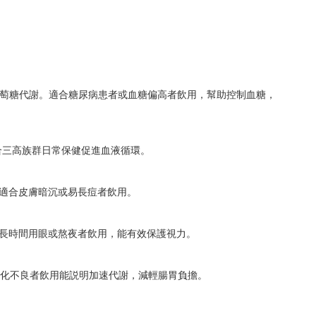
葡萄糖代謝。適合糖尿病患者或血糖偏高者飲用，幫助控制血糖，
合三高族群日常保健促進血液循環。
適合皮膚暗沉或易長痘者飲用。
長時間用眼或熬夜者飲用，能有效保護視力。
消化不良者飲用能説明加速代謝，減輕腸胃負擔。