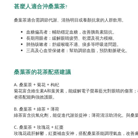
甚麼人適合沖桑葉茶
?
桑葉茶適合需調節代謝、清熱明目或養顏抗衰的人群飲用。
血糖偏高者：輔助穩定血糖，改善胰島素阻抗。
長期用眼者：緩解眼睛疲勞、乾澀及視力模糊。
肺熱咳嗽者：舒緩喉嚨不適、痰多等呼吸道問題。
三高及心血管保健者：幫助調節血脂，預防動脈硬化。
桑葉茶的花茶配搭建議
A. 桑葉茶 + 菊花 + 枸杞
菊花富含維生素A和葉黃素，能緩解電子螢幕藍光對眼睛的傷害
者搭配能夠強效護眼。
B. 桑葉茶 + 綠茶 + 薄荷
綠茶富含抗氧化劑，能促進代謝並提神；薄荷清涼助消化。與桑
C. 桑葉茶 + 玫瑰花 + 紅棗
玫瑰花疏肝解鬱，紅棗補血安神，搭配桑葉茶能調理氣血，改善