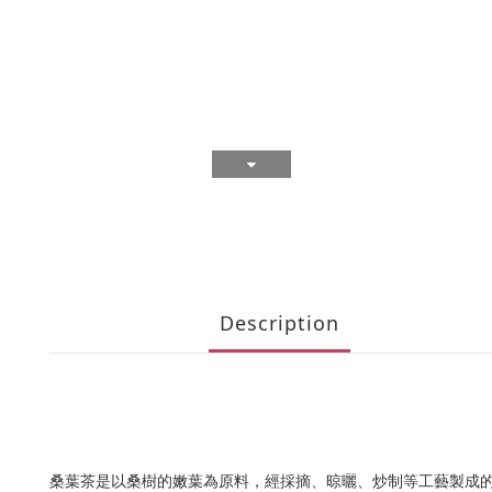
Description
桑葉茶是以桑樹的嫩葉為原料，經採摘、晾曬、炒制等工藝製成的