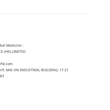
rbal Medicine :
CE (HK) LIMITED
gehk.com
, 11/F, MAI ON INDUSTRIAL BUILDING, 17-21
 NT