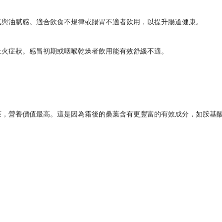
氣與油膩感。適合飲食不規律或腸胃不適者飲用，以提升腸道健康。
上火症狀。感冒初期或咽喉乾燥者飲用能有效舒緩不適。
茶，營養價值最高。這是因為霜後的桑葉含有更豐富的有效成分，如胺基
。