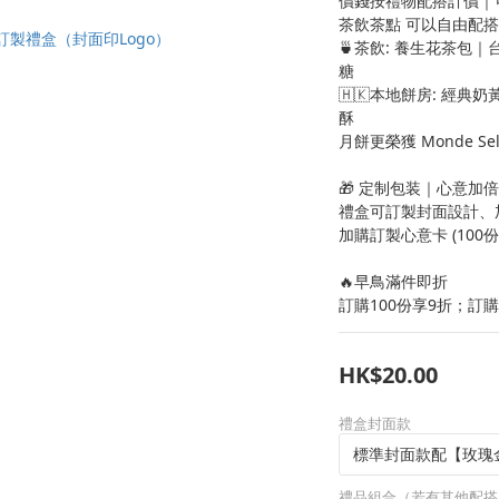
價錢按禮物配搭計價｜
茶飲茶點 可以自由配搭
🍵茶飲: 養生花茶包
糖
🇭🇰本地餅房: 經
酥
月餅更榮獲 Monde Sel
🎁 定制包装｜心意加倍
禮盒可訂製封面設計、加公
加購訂製心意卡 (100
🔥早鳥滿件即折
訂購100份享9折；訂購
HK$20.00
禮盒封面款
禮品組合（若有其他配搭