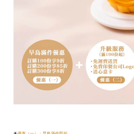
優惠（一）：早鳥滿件即折
🌟