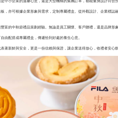
論是中小企業的溫馨心意，還是大型機構的集團訂單，都能量身設計符合
模板，亦可根據企業形象與需求，定制專屬禮盒。從外觀設計、企業標誌
積豐富的中秋節禮品策劃經驗。無論是員工關懷、客戶贈禮，還是品牌形
可自由配搭成專屬禮盒，傳遞恰到好處的養生心意。
代表著新鮮與安全，更是一份信賴與保證，讓企業送得放心，收禮者安心