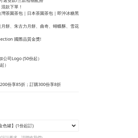
可選雙款/三款禮物配搭
 混款下單！
｜台灣茶園茶包｜日本茶園茶包｜即沖冰糖黑
典奶黃月餅、朱古力月餅、曲奇、蝴蝶酥、雪花
ection 國際品質金獎!
司Logo (50份起）
份起）
200份享85折；訂購300份享8折
/設計要求，請聯絡我們)