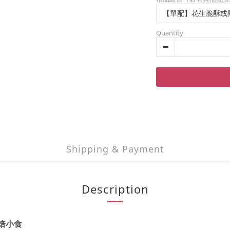
Quantity
Shipping & Payment
Description
焙
小食