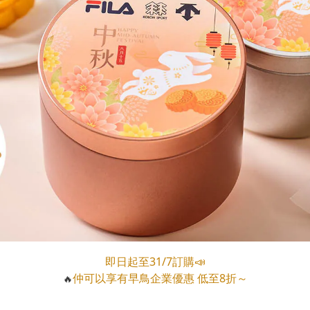
即日起至31/7訂購📣
仲可以享有早鳥企業優惠 低至8折～
🔥