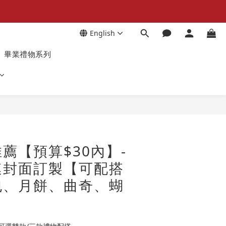
English
畢業禮物系列
薦【預算$30內】-
連封面訂製【可配搭
包、月餅、曲奇、蝴