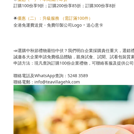
訂購100份享9折；訂購200份享85折；訂購300份享8折
優惠（二）：升級服務 （需訂滿100件）
🌟
・
全港免運費送貨・免費印製公司Logo
送心意卡
📣選購中秋節禮物最怕中伏？我們明白企業採購責任重大，選錯禮
誠邀各大企業申請免費樣品體驗，親身試食、試聞、試看包裝質素，
申請方法：現凡查詢訂購100份企業禮物，可聯絡客服及提供公
聯絡電話及WhatsApp查詢：5248 3589
聯絡電郵：info@teavillagehk.com