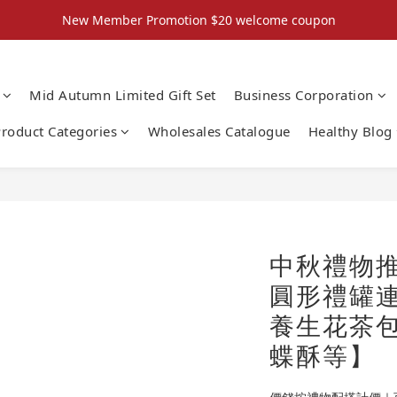
New Member Promotion $20 welcome coupon
New Member Promotion $20 welcome coupon
散水回禮禮物 滿件再折優惠🎉
Mid Autumn Limited Gift Set
Business Corporation
📦折後付款滿$300免運費 （香港、澳門）
roduct Categories
Wholesales Catalogue
Healthy Blog
New Member Promotion $20 welcome coupon
中秋禮物推
圓形禮罐
養生花茶
蝶酥等】