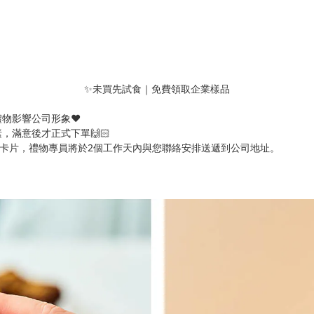
✨未買先試食｜免費領取企業樣品
物影響公司形象❤️
滿意後才正式下單🙌🏻
司卡片，禮物專員將於2個工作天內與您聯絡安排送遞到公司地址。