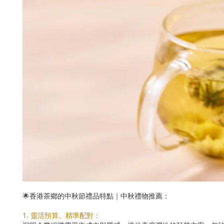
🌟香港茶鄉的中秋節禮品特點｜中秋禮物推薦：
1. 靈活預算、精準配對：