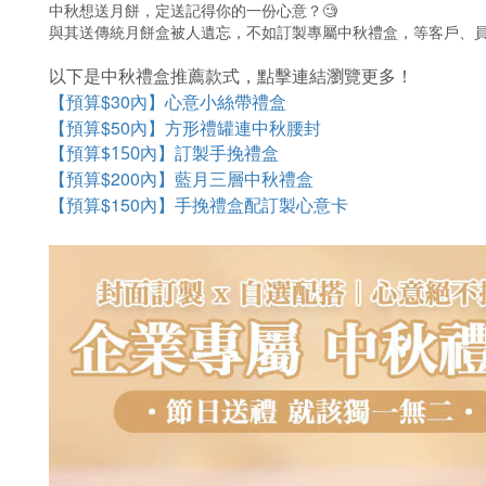
中秋想送月餅，定送記得你的一份心意？🧐
與其送傳統月餅盒被人遺忘，不如訂製專屬中秋禮盒，等客戶、
以下是中秋禮盒推薦款式，點擊連結瀏覽更多！
$30
【預算
內】心意小絲帶禮盒
$50
【預算
內】方形禮罐連中秋腰封
【預算
$150
內】訂製手挽禮盒
$200
【預算
內】藍月三層中秋禮盒
$150
【預算
內】手挽禮盒配訂製心意卡