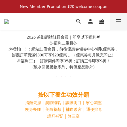
New Member Promotion $20 welcome coupon
New Member Promotion $20 welcome coupon
散水回禮禮物 滿件再折優惠🎉
📦折後付款滿$300免運費 （香港、澳門）
2026 茶鄉網站註冊會員｜即享以下福利🌟
🥳福利二重賞🥳
New Member Promotion $20 welcome coupon
🎉福利(一) ：網站註冊會員，前往優惠卷領券中心領取優惠券，
首張訂單買滿$300可享$20優惠 。（優惠券每月派完即止）
🎉福利(二) ：訂購兩件即享95折；訂購三件即享9折！
(散水回禮禮物系列、特價產品除外)
按以下養生功效分類
｜
｜
清熱去濕｜潤肺補氣
護眼明目
寧心減壓
｜
｜
｜
瘦身去腫
美白養顏
補血暖宮
通便排毒
｜
護肝補腎
降三高