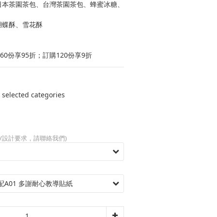
、日本茶園茶包、台灣茶園茶包、蜂蜜冰糖、
、蝴蝶酥、雪花酥
60份享95折；訂購120份享9折
ected categories
/設計要求，請聯絡我們)