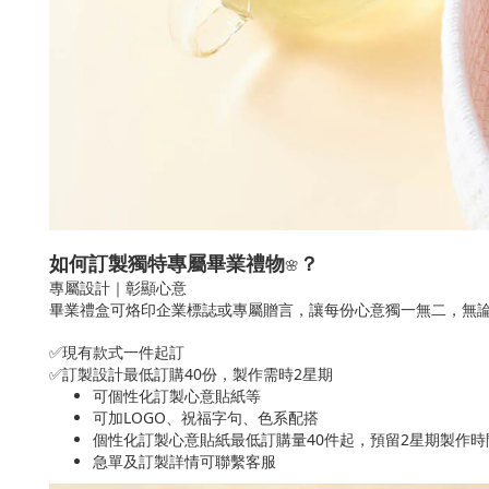
如何訂製獨特專屬畢業禮物
？
🌸
專屬設計｜彰顯心意
畢業禮盒可烙印企業標誌或專屬贈言，讓每份心意獨一無二，無
✅現有款式一件起訂
✅訂製設計最低訂購40份，製作需時2星期
可個性化訂製心意貼紙等
可加LOGO、祝福字句、色系配搭
個性化訂製心意貼紙最低訂購量40件起，預留2星期製作時
急單及訂製詳情可聯繫客服