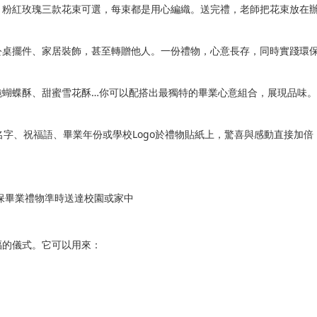
、粉紅玫瑰三款花束可選，每束都是用心編織。送完禮，老師把花束放在
公桌擺件、家居裝飾，甚至轉贈他人。一份禮物，心意長存，同時實踐環
脆蝴蝶酥、甜蜜雪花酥…你可以配搭出最獨特的畢業心意組合，展現品味。
名字、祝福語、畢業年份或學校Logo於禮物貼紙上，驚喜與感動直接加倍
確保畢業禮物準時送達校園或家中
福的儀式。它可以用來：