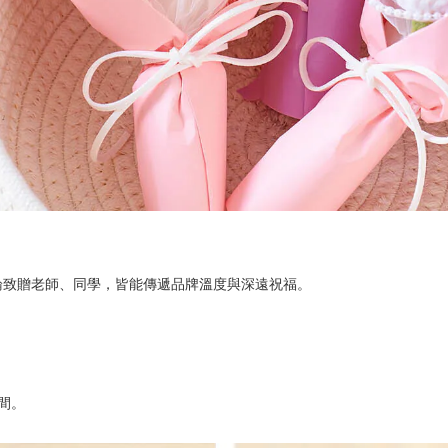
論致贈老師、同學，皆能傳遞品牌溫度與深遠祝福。
間。