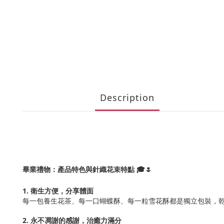
Description
畢業禮物：產品特色與針織花束特點 🎓🌷
1. 衛生方便，分享體面
每一包養生花茶、每一口蝴蝶酥、每一粒雪花酥都是獨立包裝，
2. 永不凋謝的感謝，治癒力滿分