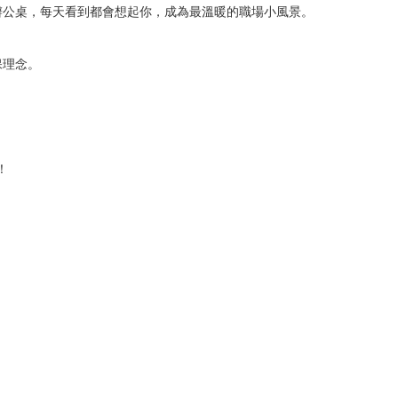
辦公桌，每天看到都會想起你，成為最溫暖的職場小風景。
保理念。
！