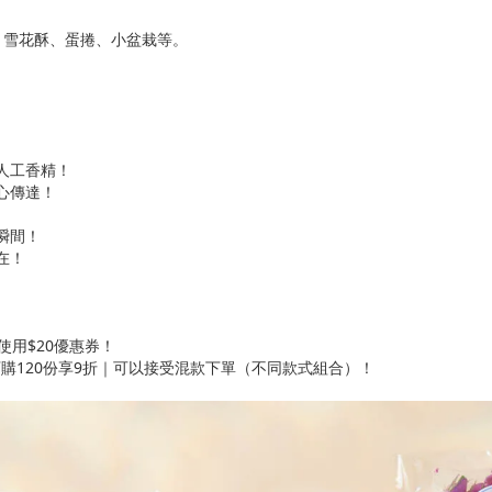
、雪花酥、蛋捲、小盆栽等。
人工香精！
心傳達！
瞬間！
在！
使用$20優惠券！
｜訂購120份享9折｜可以接受混款下單（不同款式組合）！