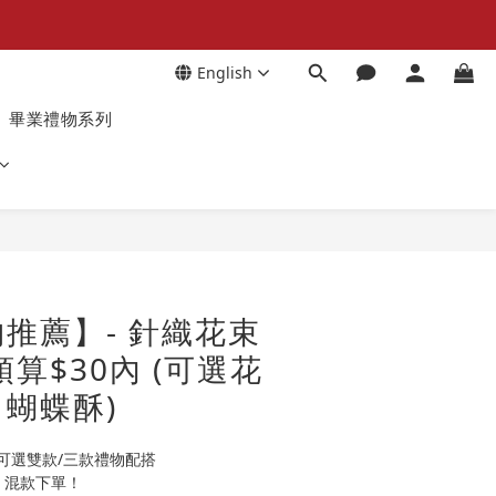
English
畢業禮物系列
推薦】- 針織花束
算$30內 (可選花
蝴蝶酥)
可選雙款/三款禮物配搭
 混款下單！