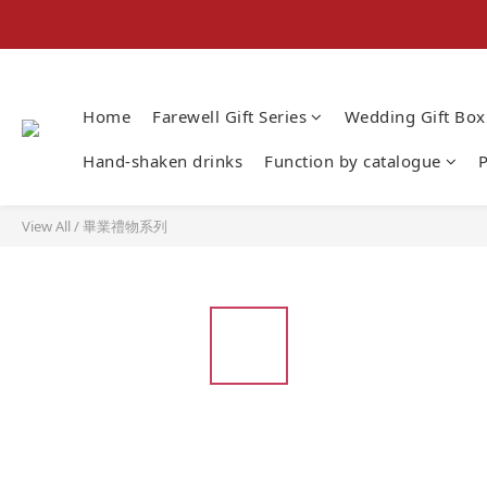
Home
Farewell Gift Series
Wedding Gift Box
Hand-shaken drinks
Function by catalogue
P
View All
/
畢業禮物系列