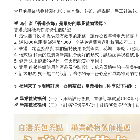
常見的畢業禮物推薦包括：曲奇餅、花茶、蝴蝶酥、手工針織花
🌟 為什麼「香港茶鄉」是最好的畢業禮物選擇？
香港茶鄉能為你實現七個願望：
1: 最快翌日收貨 提供最有效率的服務，讓你從容準備畢業驚喜！
2: 滿$300免運 購滿港幣$300，全港免運費直送到校園或府上！
3: 香港工場監控品質 我們堅持使用優質茶葉、花瓣、果乾，絕無
4: 儀式感 精美的包裝為畢業賦予美好的形式，讓感謝與祝福被用
5: 健康 送上健康的祝福，每天都能安心享用！
6: 實用 能被持續使用的產品及包裝設計，成為回憶中的一個美好
7: 訂製服務 獨一無二的設計，讓你的每一份心意都成為特別的存
✨ 福利來了 ✨現時訂購「香港茶鄉」畢業禮物，即享以下福利：
🎉 畢業禮物福利（一）：
網站註冊會員，首張訂單買滿$300即可
🎉 畢業禮物福利（二）：
訂購30份享97折｜訂購60份享95折