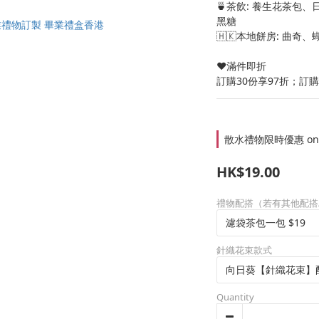
🍵茶飲: 養生花茶包
黑糖
🇭🇰本地餅房: 曲奇
❤️滿件即折
訂購30份享97折；訂購
散水禮物限時優惠 on sel
HK$19.00
禮物配搭（若有其他配搭
針織花束款式
Quantity