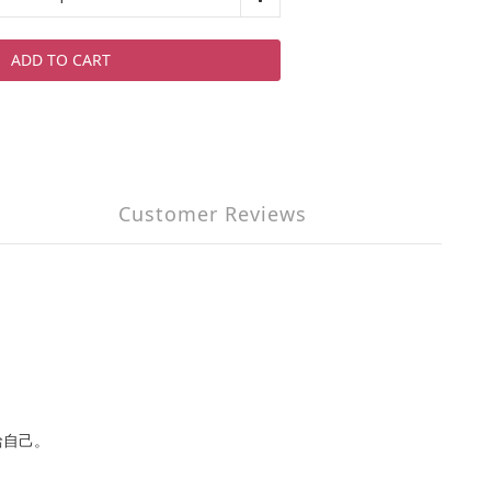
ADD TO CART
Customer Reviews
給自己。