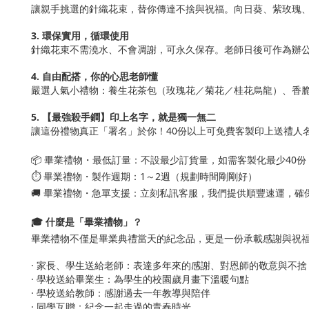
讓親手挑選的針織花束，替你傳達不捨與祝福。向日葵、紫玫瑰
3. 環保實用，循環使用
針織花束不需澆水、不會凋謝，可永久保存。老師日後可作為辦
4. 自由配搭，你的心思老師懂
嚴選人氣小禮物：養生花茶包（玫瑰花／菊花／桂花烏龍）、香
5. 【最強殺手鐧】印上名字，就是獨一無二
讓這份禮物真正「署名」於你！40份以上可免費客製印上送禮人
📦 畢業禮物・最低訂量：不設最少訂貨量，如需客製化最少40份
⏱️ 畢業禮物・製作週期：1～2週（規劃時間剛剛好）
🚚 畢業禮物・急單支援：立刻私訊客服，我們提供順豐速運，
🎓 什麼是「畢業禮物」？
畢業禮物不僅是畢業典禮當天的紀念品，更是一份承載感謝與祝
· 家長、學生送給老師：表達多年來的感謝、對恩師的敬意與不捨
· 學校送給畢業生：為學生的校園歲月畫下溫暖句點
· 學校送給教師：感謝過去一年教導與陪伴
· 同學互贈：紀念一起走過的青春時光