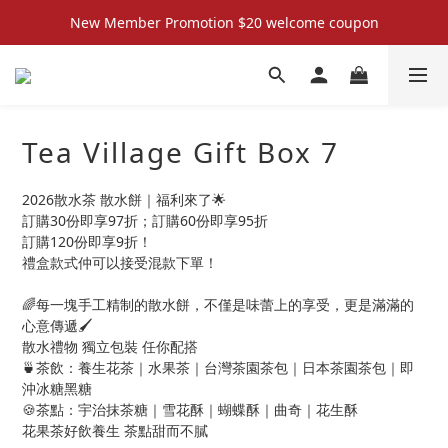
New Member Promotion $20 welcome coupon
New Member Promotion $20 welcome coupon
散水回禮禮物 滿件再折優惠🎉
📦折後付款滿$300免運費 （香港、澳門）
Tea Village Gift Box 7
New Member Promotion $20 welcome coupon
2026散水茶 散水餅｜福利來了🌟
訂購30份即享97折；訂購60份即享95折
訂購120份即享9折！
禮盒款式仲可以接受混款下單！
🌈每一塊手工精制的散水餅，不僅是味蕾上的享受，更是滿滿的
心意傳遞🖌️
散水禮物 獨立包裝 任你配搭 
🍵茶飲：養生花茶｜水果茶｜台灣茶園茶包｜日本茶園茶包｜即
沖冰糖黑糖
🍪茶點：宇治抹茶糖｜雪花酥｜蝴蝶酥｜曲奇｜花生酥
花果茶好飲養生 茶點甜而不膩