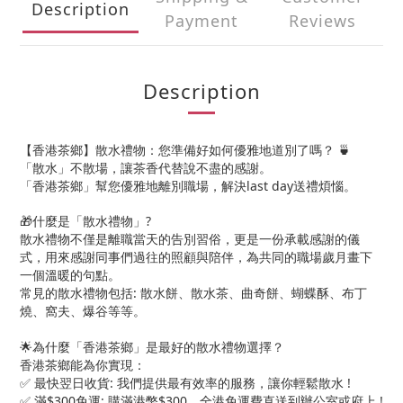
Description
Payment
Reviews
Description
【香港茶鄉】散水禮物：您準備好如何優雅地道別了嗎？ 🍵
「散水」不散場，讓茶香代替說不盡的感謝。
「香港茶鄉」幫您優雅地離別職場，解決last day送禮煩惱。
🎁什麼是「散水禮物」?
散水禮物不僅是離職當天的告別習俗，更是一份承載感謝的儀
式，用來感謝同事們過往的照顧與陪伴，為共同的職場歲月畫下
一個溫暖的句點。
常見的散水禮物包括: 散水餅、散水茶、曲奇餅、蝴蝶酥、布丁
燒、窩夫、爆谷等等。
🌟為什麼「香港茶鄉」是最好的散水禮物選擇？
香港茶鄉能為你實現：
✅ 最快翌日收貨: 我們提供最有效率的服務，讓你輕鬆散水 !
✅ 滿$300免運: 購滿港幣$300，全港免運費直送到辦公室或府上 !