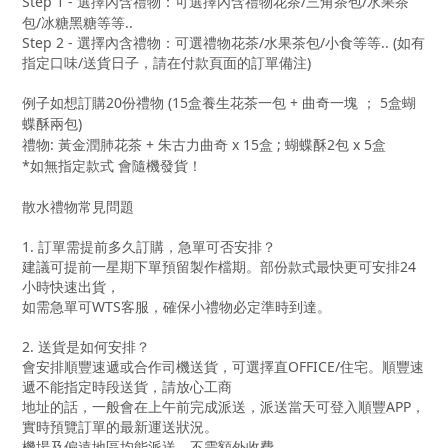
Step 1 - 選擇內含禮物：
可選擇內含禮物花茶/三角茶包/水果茶
包/冰糖黑糖等
等..
Step 2 - 選擇內含禮物：可選禮物花茶/水果茶包/小食等等.. (如有
指定口味/送貨日子，請在付款頁面的訂單備注)
例子如想訂購20份禮物 (15盒養生花茶一包 + 曲奇一塊 ； 5盒蝴
蝶酥兩包)
禮物
:
黃金潤肺花茶
+
朱古力曲奇
x 15
盒
;
蝴蝶酥
2
包
x 5
盒
*如無指定款式 會隨機發貨！
散水禮物常見問題
1. 訂單需提前多久訂購，急單可否安排？
建議可提前一星期下單預留製作檔期。部份款式最快更可安排24
小時快速出貨，
如需急單可WTS客服，確保小禮物必定準時到達。
2. 送貨是如何安排？
會安排順豐速遞或合作司機送貨，可選擇直OFFICE/住宅。順豐速
遞不能指定時段送貨，請放心工商
地址的話，一般會在上午前完成派送，派送當天可登入順豐APP，
實時預覽訂單的最新運送狀況。
機場及偏遠地區均能派送，不需額外收費。