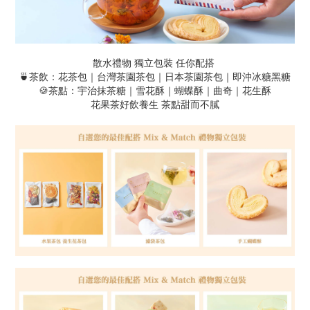
散水禮物 獨立包裝 任你配搭
🍵茶飲：花茶包｜台灣茶園茶包｜日本茶園茶包｜即沖冰糖黑糖
🍪茶點：宇治抹茶糖｜雪花酥｜蝴蝶酥｜曲奇｜花生酥
花果茶好飲養生 茶點甜而不膩