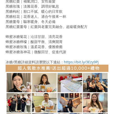
黑糖紅棗｜補氣潤口、女性最愛
黑糖玫瑰｜淡雅花香、調理好氣息
黑糖枸杞｜順口不膩、暖心的日常飲
黑糖桂花｜花香迷人、適合午後來一杯
黑糖薑母｜驅寒暖身、冬天必備
黑糖紅棗薑母｜紅棗與老薑完美融合、超級暖身配方
蜂蜜冰糖菊花｜沁涼甘甜、清亮花香
蜂蜜冰糖檸檬｜酸甜平衡、清爽開胃
蜂蜜冰糖玫瑰｜溫柔花香、優雅療癒
蜂蜜冰糖洛神花｜微酸回甘、促進代謝
冰糖
/
黑糖詳細資料請瀏覽以下連結：
https://bit.ly/3Ezy9Pj