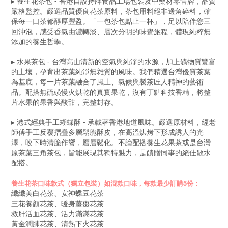
▸ 養生花茶包
-
香港自設持牌食品工場包裝及中藥材零售牌，品質
嚴格監控。嚴選品質優良花茶原料，茶包用料絕非邊角碎料，確
保每一口茶都醇厚豐盈。「一包茶包點止一杯」，足以陪伴您三
回沖泡，感受香氣由濃轉淡、層次分明的味覺旅程，體現純粹無
添加的養生哲學。
▸ 水果茶包
-
台灣高山清新的空氣與純淨的水源，加上礦物質豐富
的土壤，孕育出茶葉純淨無雜質的風味。我們精選台灣優質茶葉
為基底，每一片茶葉融合了風土、氣候與製茶匠人精神的藝術
品。配搭無硫磺慢火烘乾的真實果乾，沒有丁點科技香精，將整
片水果的果香與酸甜，完整封存。
▸ 港式經典手工蝴蝶酥 - 承載著香港地道風味。嚴選原材料，經老
師傅手工反覆摺疊多層鬆脆酥皮，在高溫烘烤下形成誘人的光
澤，咬下時清脆作響，層層鬆化。不論配搭養生花果茶或是台灣
原茶葉三角茶包，皆能展現其獨特魅力，是饋贈同事的絕佳散水
配搭。
養生花茶口味款式
（獨立包裝）如混款口味，每款最少訂購5份：
纖纖美白花茶、安神蝶豆花茶
三花養顏花茶、暖身薑棗花茶
救肝活血花茶、活力滿滿花茶
黃金潤肺花茶、清熱下火花茶