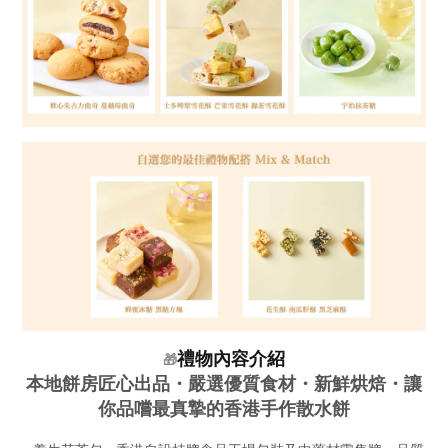
禮物內容介紹
🎁
本地餅房匠心出品・嚴選優質食材・新鮮烘焙・讓
你品嚐最真摯的香港手作散水餅