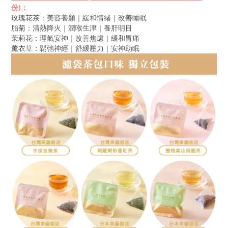
份)：
玫瑰花茶：美容養顏｜緩和情緒｜改善睡眠
胎菊：清熱降火｜潤喉生津｜養肝明目
茉莉花：理氣安神｜改善焦慮｜緩和胃痛
薰衣草：鬆弛神經｜舒緩壓力｜安神助眠