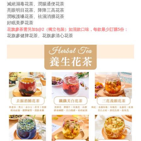
滅絕濕毒花茶、潤腸通便花茶
亮眼明目花茶、降降三高花茶
潤喉護嗓花茶、祛濕消腫花茶
好眠美夢花茶
$@2
（獨立包裝）
如混款口味，每款最少訂購5份：
花旗參茶需另加
花旗參健脾花茶、花旗參清心花茶