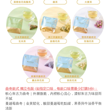
曲奇款式
獨立包裝
(
如指定口味，每款口味需最少訂購5份)：
軟心朱古力曲奇｜外層微脆，內裡軟心流心，濃郁朱古力味甜而
不膩
蔓越莓曲奇｜金黃鬆化，酸甜蔓越莓乾點綴，果香與牛油香平衡
清新