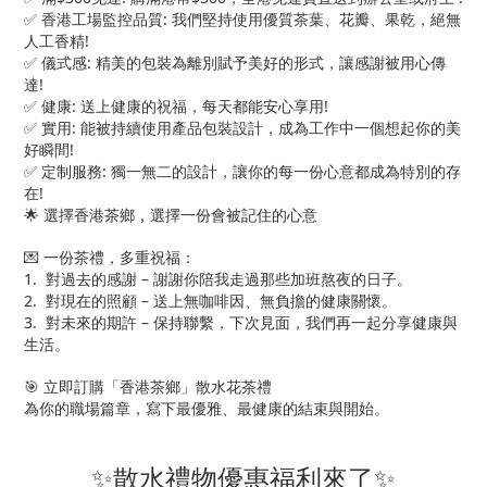
✅ 香港工場監控品質: 我們堅持使用優質茶葉、花瓣、果乾，絕無
人工香精!
✅ 儀式感: 精美的包裝為離別賦予美好的形式，讓感謝被用心傳
達!
✅ 健康: 送上健康的祝福，每天都能安心享用!
✅ 實用: 能被持續使用產品包裝設計，成為工作中一個想起你的美
好瞬間!
✅ 定制服務: 獨一無二的設計，讓你的每一份心意都成為特別的存
在!
🌟 選擇香港茶鄉，選擇一份會被記住的心意
💌 一份茶禮，多重祝福：
1. 對過去的感謝 – 謝謝你陪我走過那些加班熬夜的日子。
2. 對現在的照顧 – 送上無咖啡因、無負擔的健康關懷。
3. 對未來的期許 – 保持聯繫，下次見面，我們再一起分享健康與
生活。
🎯 立即訂購「香港茶鄉」散水花茶禮
為你的職場篇章，寫下最優雅、最健康的結束與開始。
✨散水禮物優惠福利來了✨