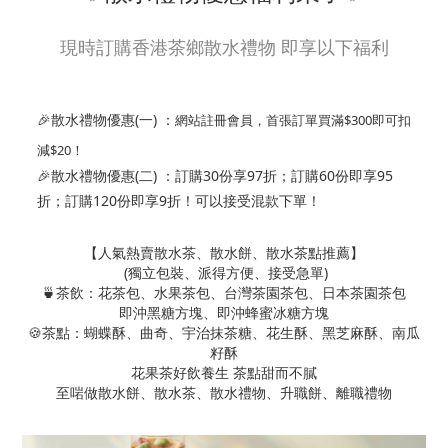
現時訂購香港茶鄉散水禮物 即享以下福利
🎉散水禮物優惠(一) ：
網站註冊會員，首張訂單買滿$300即可扣
減$20！
🎉
散水禮物優惠
(二) ：
訂購30份享97折；訂購60份即享95
折；訂購120份即享9折！可以接受混款下單！
【人氣熱賣散水茶、散水餅、散水茶點推薦】
(獨立包裝、派得方便、接受急單)
🍵茶飲：花茶包、水果茶包、台灣茶園茶包、日本茶園茶包
即沖黑糖方塊、即沖蜂蜜冰糖方塊
🍪茶點：蝴蝶酥、曲奇、宇治抹茶糖、花生酥、黑芝麻酥、南瓜
籽酥
花果茶好飲養生 茶點甜而不膩
至啱做散水餅、散水茶、散水禮物、升職餅、離職禮物