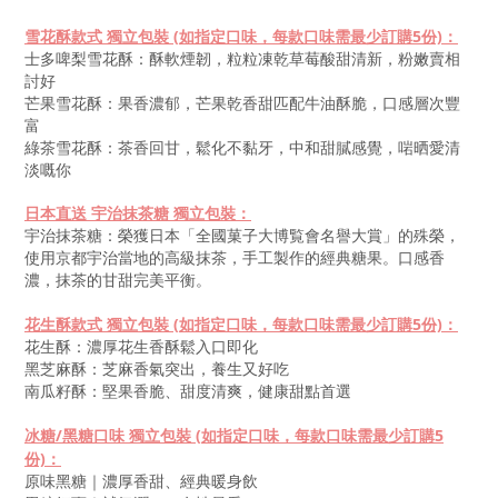
雪花酥款式
獨立包裝
(
如指定口味，每款口味需最少訂購5份)
：
士多啤梨雪花酥：酥軟煙韌，粒粒凍乾草莓酸甜清新，粉嫩賣相
討好
芒果雪花酥：果香濃郁，芒果乾香甜匹配牛油酥脆，口感層次豐
富
綠茶雪花酥：茶香回甘，鬆化不黏牙，中和甜膩感覺，啱晒愛清
淡嘅你
日本直送 宇治抹茶糖
獨立包裝
：
宇治抹茶糖：榮獲日本「全國菓子大博覧會名譽大賞」的殊榮，
使用京都宇治當地的高級抹茶，手工製作的經典糖果。口感香
濃，抹茶的甘甜完美平衡。
花生酥款式
獨立包裝
(
如指定口味，每款口味需最少訂購5份)：
花生酥：濃厚花生香酥鬆入口即化
黑芝麻酥：芝麻香氣突出，養生又好吃
南瓜籽酥：堅果香脆、甜度清爽，健康甜點首選
冰糖/黑糖口味 獨立包裝
(
如指定口味，每款口味需最少訂購5
份)：
原味黑糖｜濃厚香甜、經典暖身飲