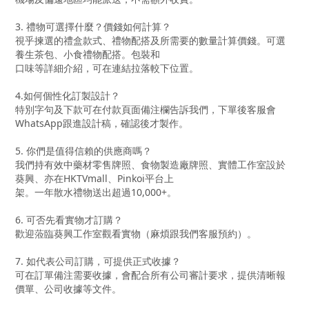
3. 禮物可選擇什麼？價錢如何計算？
視乎揀選的禮盒款式、禮物配搭及所需要的數量計算價錢。可選
養生茶包、小食禮物配搭。包裝和
口味等詳細介紹，可在連結拉落較下位置。
4.如何個性化訂製設計？
特別字句及下款可在付款頁面備注欄告訴我們，下單後客服會
WhatsApp跟進設計稿，確認後才製作。
5. 你們是值得信賴的供應商嗎？
我們持有效中藥材零售牌照、食物製造廠牌照、實體工作室設於
葵興、亦在HKTVmall、Pinkoi平台上
架。一年散水禮物送出超過10,000+。
6. 可否先看實物才訂購？
歡迎蒞臨葵興工作室觀看實物（麻煩跟我們客服預約）。
7. 如代表公司訂購，可提供正式收據？
可在訂單備注需要收據，會配合所有公司審計要求，提供清晰報
價單、公司收據等文件。