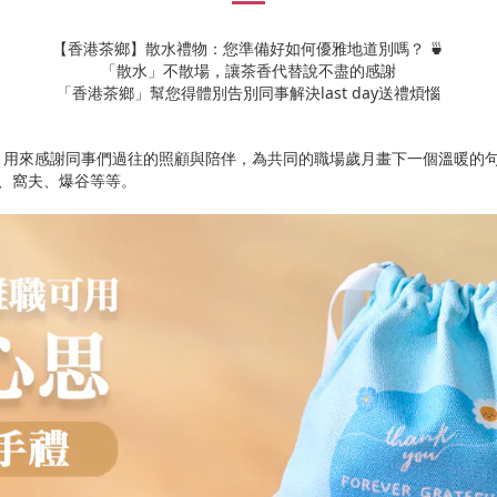
【香港茶鄉】散水禮物：您準備好如何優雅地道別嗎？ 🍵
「散水」不散場，讓茶香代替說不盡的感謝
「香港茶鄉」幫您得體別告別同事解決last day送禮煩惱
，用來感謝同事們過往的照顧與陪伴，為共同的職場歲月畫下一個溫暖的
燒、窩夫、爆谷等等。