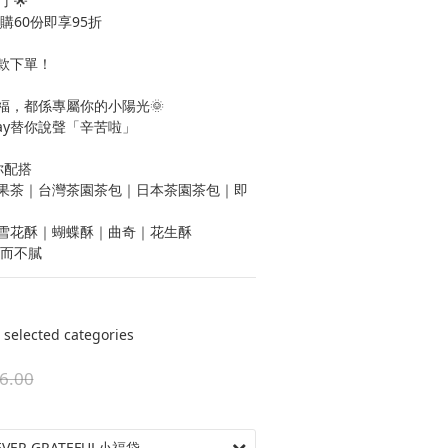
了🌟
購60份即享95折
款下單！
福，都係專屬你的小陽光🌞
ay替你說聲「辛苦啦」  
配搭 
水果茶｜台灣茶園茶包｜日本茶園茶包｜即
｜雪花酥｜蝴蝶酥｜曲奇｜花生酥
甜而不膩
ected categories
6.00