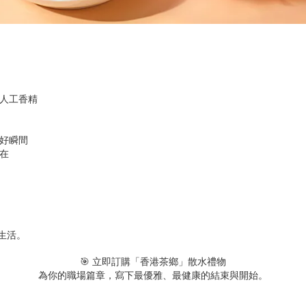
無人工香精
美好瞬間
在
與生活。
🎯 立即訂購「香港茶鄉」散水禮物
為你的職場篇章，寫下最優雅、最健康的結束與開始。