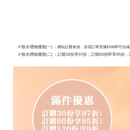
🎉散水禮物優惠(一) ：
網站註冊會員，首張訂單買滿$300即可扣減$
🎉
散水禮物優惠
(二) ：
訂購30份享97折；訂購60份即享95折