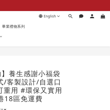
English
畢業禮物系列
物】養生感謝小福袋
式/客製設計/自選口
袋可重用 #環保又實用
全港18區免運費