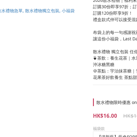
2026散水禮物｜福利來
訂購30份即享97折；訂
訂購120份即享9折！
禮盒款式仲可以接受混
布袋上的每一句感謝祝
讓這份小福袋，Last D
散水禮物 獨立包裝 任你
🍵茶飲：養生花茶｜
沖冰糖黑糖
🍪茶點：宇治抹茶糖
花果茶好飲養生 茶點
散水禮物限時優惠 on sel
HK$16.00
HK$1
福袋款