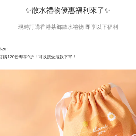
✨散水禮物優惠福利來了✨
現時訂購香港茶鄉散水禮物 即享以下福利
20！
；訂購120份即享9折！可以接受混款下單！