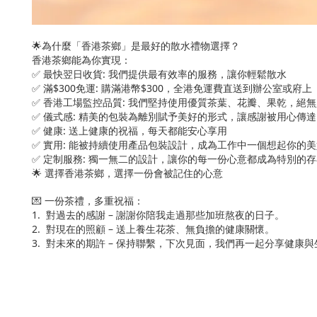
🌟為什麼「香港茶鄉」是最好的散水禮物選擇？
香港茶鄉能為你實現：
✅ 最快翌日收貨: 我們提供最有效率的服務，讓你輕鬆散水
✅ 滿$300免運: 購滿港幣$300，全港免運費直送到辦公室或府上
✅ 香港工場監控品質: 我們堅持使用優質茶葉、花瓣、果乾，絕
✅ 儀式感: 精美的包裝為離別賦予美好的形式，讓感謝被用心傳達
✅ 健康: 送上健康的祝福，每天都能安心享用
✅ 實用: 能被持續使用產品包裝設計，成為工作中一個想起你的
✅ 定制服務: 獨一無二的設計，讓你的每一份心意都成為特別的存
🌟 選擇香港茶鄉，選擇一份會被記住的心意
💌 一份茶禮，多重祝福：
1. 對過去的感謝 – 謝謝你陪我走過那些加班熬夜的日子。
2. 對現在的照顧 – 送上養生花茶、無負擔的健康關懷。
3. 對未來的期許 – 保持聯繫，下次見面，我們再一起分享健康