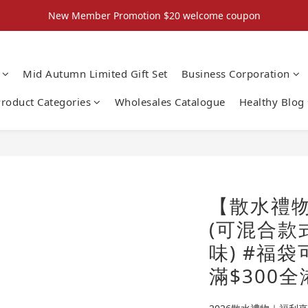
New Member Promotion $20 welcome coupon
New Member Promotion $20 welcome coupon
散水回禮禮物 滿件再折優惠🎉
Mid Autumn Limited Gift Set
Business Corporation
📦折後付款滿$300免運費 （香港、澳門）
roduct Categories
Wholesales Catalogue
Healthy Blog
New Member Promotion $20 welcome coupon
【散水禮
(可混合款
味) #福
滿$300