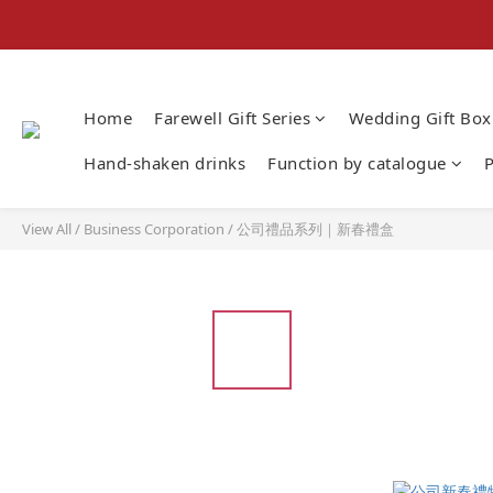
Home
Farewell Gift Series
Wedding Gift Box
Hand-shaken drinks
Function by catalogue
P
View All
/
Business Corporation
/
公司禮品系列｜新春禮盒