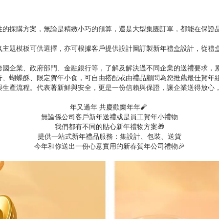
性的採購方案，無論是精緻小巧的預算，還是大型集團訂單，都能在保證
氛主題模板可供選擇，亦可根據客戶提供設計圖訂製新年禮盒設計，從禮
跨國企業、政府部門、金融銀行等，了解及解決過不同企業的送禮要求，
奇、蝴蝶酥、限定賀年小食，可自由搭配或由禮品顧問為您推薦最佳賀年
與生產流程。代表著新鮮與安全，更是一份信賴與保證，讓企業送得放心
年又過年
共慶歡樂年年🧨
無論係公司客戶新年送禮或是員工賀年小禮物
我們都有不同的貼心新年禮物方案🎁
提供一站式新年禮品服務：集設計、包裝、送貨
今年和你送出一份心意實用的新春賀年公司禮物🎉