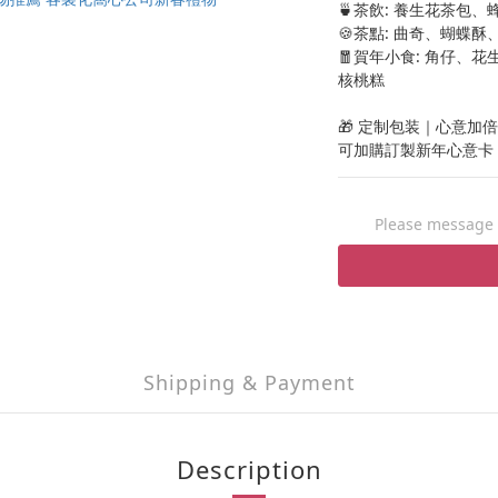
🍵茶飲: 養生花茶包
🍪茶點: 曲奇、蝴蝶
🧧賀年小食: 角仔、
核桃糕
🎁 定制包装｜心意加倍
可加購訂製新年心意卡 (
Please message t
Shipping & Payment
Description