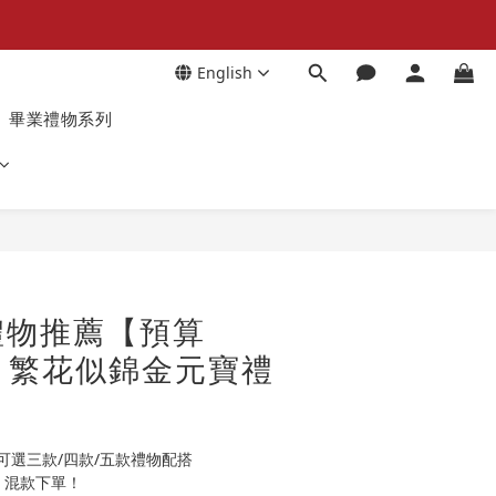
English
畢業禮物系列
禮物推薦【預算
】- 繁花似錦金元寶禮
可選三款/四款/五款禮物配搭
 混款下單！