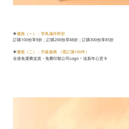
優惠（一）：早鳥滿件即折
🌟
訂購100份享9折；訂購200份享88折；訂購300份享85折
優惠（二）：升級服務 （需訂滿100件）
🌟
・
全港免運費送貨・免費印製公司Logo
送新年心意卡