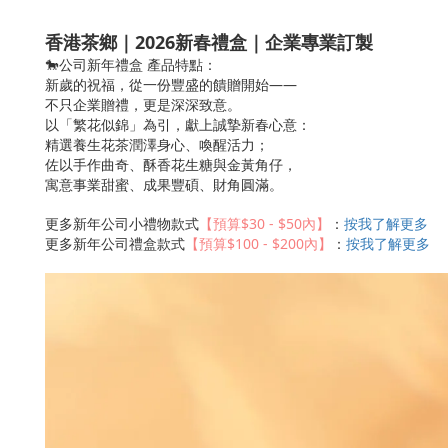
香港茶鄉｜2026新春禮盒｜企業專業訂製
🐎公司新年禮盒 產品特點：
新歲的祝福，從一份豐盛的饋贈開始——
不只企業贈禮，更是深深致意。
以「繁花似錦」為引，獻上誠摯新春心意：
精選養生花茶潤澤身心、喚醒活力；
佐以手作曲奇、酥香花生糖與金黃角仔，
寓意事業甜蜜、成果豐碩、財角圓滿。
更多新年公司小禮物款式
【預算$30 - $50內】
：
按我了解更多
更多新年公司禮盒款式
【預算$100 - $200內】
：
按我了解更多