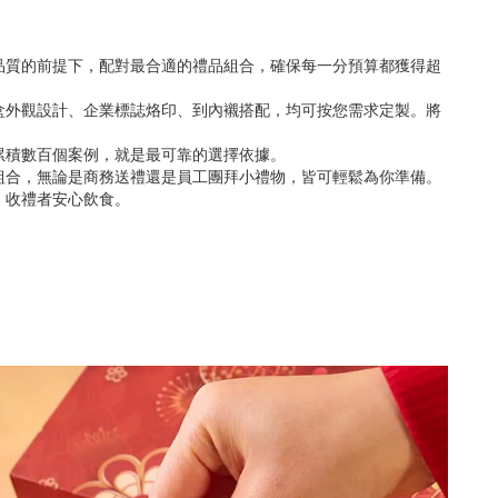
品質的前提下，配對最合適的禮品組合，確保每一分預算都獲得超
盒外觀設計、企業標誌烙印、到內襯搭配，均可按您需求定製。將
累積數百個案例，就是最可靠的選擇依據。
組合，無論是商務送禮還是員工團拜小禮物，皆可輕鬆為你準備。
，收禮者安心飲食。