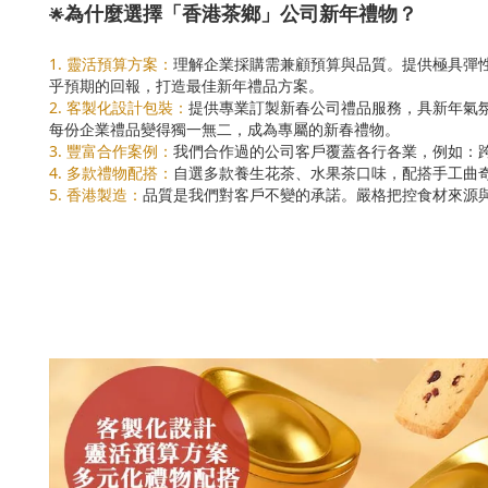
為什麼選擇「香港茶鄉」公司新年禮物？
🌟
1. 靈活預算方案：
理解企業採購需兼顧預算與品質。提供極具彈
乎預期的回報，打造最佳新年禮品方案。
2. 客製化設計包裝：
提供專業訂製新春公司禮品服務，具新年氣
每份企業禮品變得獨一無二，成為專屬的新春禮物。
3. 豐富合作案例：
我們合作過的公司客戶覆蓋各行各業，例如：
4. 多款禮物配搭：
自選多款養生花茶、水果茶口味，配搭手工曲
5. 香港製造：
品質是我們對客戶不變的承諾。嚴格把控食材來源