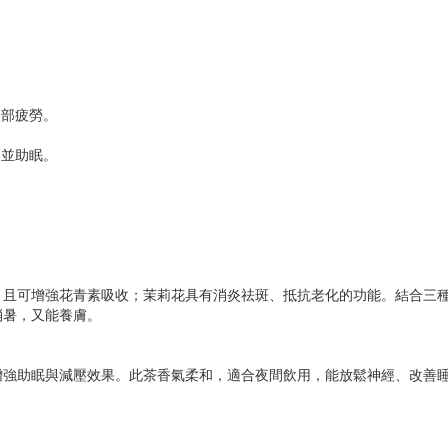
眼部疲勞。
力並助眠。
，且可增強花青素吸收；茉莉花具有消炎祛斑、抵抗老化的功能。結合三
消暑，又能養膚。
增強助眠與減壓效果。此茶香氣柔和，適合夜間飲用，能放鬆神經、改善