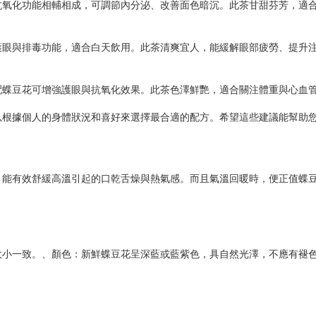
抗氧化功能相輔相成，可調節內分泌、改善面色暗沉。此茶甘甜芬芳，適
護眼與排毒功能，適合白天飲用。此茶清爽宜人，能緩解眼部疲勞、提升
配蝶豆花可增強護眼與抗氧化效果。此茶色澤鮮艷，適合關注體重與心血
以根據個人的身體狀況和喜好來選擇最合適的配方。希望這些建議能幫助
，能有效舒緩高溫引起的口乾舌燥與熱氣感。而且氣溫回暖時，便正值蝶
大小一致。、顏色：新鮮蝶豆花呈深藍或藍紫色，具自然光澤，不應有褪