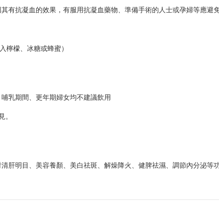
因其有抗凝血的效果，有服用抗凝血藥物、準備手術的人士或孕婦等應避
檸檬、冰糖或蜂蜜）
、哺乳期間、更年期婦女均不建議飲用
見。
對清肝明目、美容養顏、美白祛斑、解燥降火、健脾祛濕、調節內分泌等