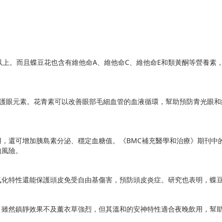
以上。而且蝶豆花也含有維他命A、維他命C、維他命E和類黃酮等營養素
護眼元素。花青素可以改善眼部毛細血管的血液循環，幫助預防青光眼和
，還可增加胰島素分泌、穩定血糖值。《BMC補充醫學和治療》期刊中
的風險。
氧化特性還能保護頭皮免受自由基傷害，預防頭皮炎症。研究也表明，蝶
。雖然鎮靜效果不及薰衣草強烈，但其溫和的安神特性適合夜晚飲用，幫