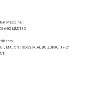
rbal Medicine :
CE (HK) LIMITED
gehk.com
, 11/F, MAI ON INDUSTRIAL BUILDING, 17-21
 NT