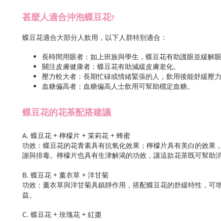
甚麼人適合沖泡蝶豆花
?
蝶豆花適合大部分人飲用，以下人群特別適合：
長時間用眼者：如上班族與學生，蝶豆花有助護眼並緩解
關注皮膚健康者：蝶豆花有助減緩皮膚老化。
壓力較大者：長期忙碌或情緒緊張的人，飲用後能舒緩壓
血糖偏高者：血糖偏高人士飲用可幫助穩定血糖。
蝶豆花的花茶配搭建議
A. 蝶豆花 + 檸檬片 + 茉莉花 + 蜂蜜
功效：蝶豆花的花青素具有抗氧化效果；檸檬片具有美白的效果
謝與排毒。檸檬片也具有生津解渴的功效，讓這款花茶既可幫助
B. 蝶豆花 + 薰衣草 + 洋甘菊
功效：薰衣草與洋甘菊具鎮靜作用，搭配蝶豆花的舒緩特性，可
益。
C. 蝶豆花 + 玫瑰花 + 紅棗