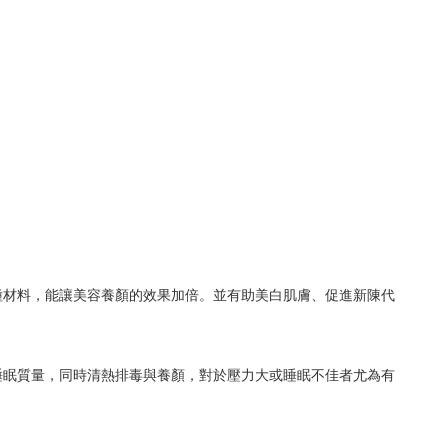
種材料，能讓美容養顏的效果加倍。並有助美白肌膚、促進新陳代
睡眠質量，同時清熱排毒與養顏，對於壓力大或睡眠不佳者尤為有