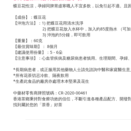
蝶豆花性涼，孕婦同脾胃虛寒嘅人不宜多飲，以免引起不適。且
【成份】：蝶豆花
【沖泡方法】：1) 把蝶豆花用清水洗淨
2) 把蝶豆花放入水杯中，加入約85度熱水 （可加入
3) 沖泡約5分鐘，即可飲用
【重量】：60克
【最佳賞味期】：
8
個月
【建議使用份量】：5 - 6朵
【注意事項】：心血管疾病及糖尿病患者慎用。生理期間、孕婦
*長期病患者，或正服用其他藥物人士請先諮詢中醫和家庭醫生意
*所有花茶切忌冷飲、隔夜飲用
*生產此食品的廠房亦處理木本堅果及花生
中藥材零售商牌照號碼：CR-2020-00461
香港茶鄉秉持對食療功效的信任，不斷引進各種產品配方、開發
找到屬於您的「茶香」好茶