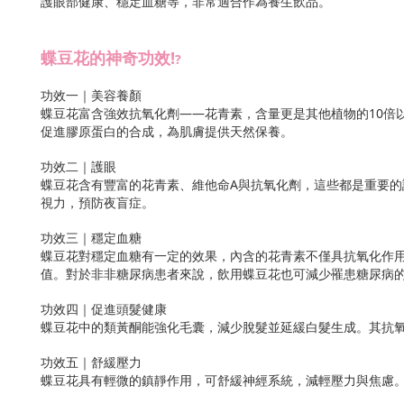
護眼部健康、穩定血糖等，非常適合作為養生飲品。
蝶豆花的神奇功效!
?
功效一｜美容養顏
蝶豆花富含強效抗氧化劑——花青素，含量更是其他植物的10倍
促進膠原蛋白的合成，為肌膚提供天然保養。
功效二｜護眼
蝶豆花含有豐富的花青素、維他命A與抗氧化劑，這些都是重要的
視力，預防夜盲症。
功效三｜穩定血糖
蝶豆花對穩定血糖有一定的效果，內含的花青素不僅具抗氧化作用
值。對於非非糖尿病患者來說，飲用蝶豆花也可減少罹患糖尿病
功效四｜促進頭髮健康
蝶豆花中的類黃酮能強化毛囊，減少脫髮並延緩白髮生成。其抗
功效五｜舒緩壓力
蝶豆花具有輕微的鎮靜作用，可舒緩神經系統，減輕壓力與焦慮