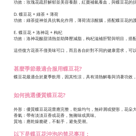
功效：玫瑰花疏肝解郁並美容養顏，紅棗補氣養血，與蝶豆花的
D. 蝶豆花 + 綠茶 + 薄荷
功效：綠茶提神並具抗氧化作用，薄荷清涼醒腦，搭配蝶豆花的
E. 蝶豆花 + 洛神花 + 枸杞
功效：洛神花酸甜清熱並助降壓減脂，枸杞滋補肝腎與明目，搭
這些復方花茶不僅美味可口，而且各自針對不同的健康需求，可
甚麼季節最適合服用蝶豆花?
蝶豆花最適合於夏季飲用，因其性涼，具有清熱解毒與消暑功效
如何挑選優質蝶豆花?
外形：優質蝶豆花花蕾應完整，乾燥均勻，無碎屑或變形，花朵
香氣：帶有淡淡豆香或花香，無黴味或異味。
質地：應乾燥脆硬，不黏手，避免受潮。
以下是蝶豆花沖泡的禁忌事項：