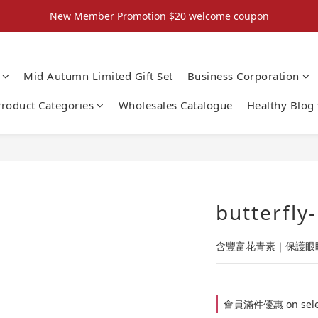
New Member Promotion $20 welcome coupon
New Member Promotion $20 welcome coupon
散水回禮禮物 滿件再折優惠🎉
Mid Autumn Limited Gift Set
Business Corporation
📦折後付款滿$300免運費 （香港、澳門）
roduct Categories
Wholesales Catalogue
Healthy Blog
New Member Promotion $20 welcome coupon
butterfly
含豐富花青素｜保護眼睛
會員滿件優惠 on select