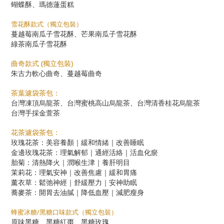
蝴蝶酥、瑪德蓮蛋糕
雪花酥款式（獨立包裝）
蔓越莓南瓜子雪花酥、芒果南瓜子雪花酥
綠茶南瓜子雪花酥
曲奇款式 (獨立包裝)
朱古力軟心曲奇、蔓越莓曲奇
茶葉濾袋茶包：
台灣凍頂烏龍茶、台灣蜜桃高山烏龍茶、台灣清香桂花烏龍茶
台灣手採金萱茶
花茶濾袋茶包：
玫瑰花茶：美容養顏｜緩和情緒｜改善睡眠
金邊玫瑰花茶：理氣解郁｜通經活絡｜活血化瘀
胎菊：清熱降火｜潤喉生津｜養肝明目
茉莉花：理氣安神｜改善焦慮｜緩和胃痛
薰衣草：鬆弛神經｜舒緩壓力｜安神助眠
蕎麥茶：開胃去油膩｜降低血壓｜減肥瘦身
蜂蜜冰糖/黑糖口味款式（獨立包裝）
原味黑糖、黑糖紅棗、黑糖玫瑰