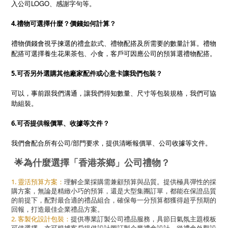
入公司LOGO、感謝字句等。
4.禮物可選擇什麼？價錢如何計算？
禮物價錢會視乎揀選的禮盒款式、禮物配搭及所需要的數量計算。禮物
配搭可選擇養生花果茶包、小食，客戶可因應公司的預算選禮物配搭。
5.可否另外選購其他廠家配件或心意卡讓我們包裝？
可以，事前跟我們溝通，讓我們得知數量、尺寸等包裝規格，我們可協
助組裝。
6.可否提供報價單、收據等文件？
/
我們會配合所有公司
部門要求，提供清晰報價單、公司收據等文件。
🌟為什麼選擇「香港茶鄉」公司禮物？
1. 靈活預算方案：
理解企業採購需兼顧預算與品質。提供極具彈性的採
購方案，無論是精緻小巧的預算，還是大型集團訂單，都能在保證品質
的前提下，配對最合適的禮品組合，確保每一分預算都獲得超乎預期的
回報，打造最佳企業禮品方案。
2. 客製化設計包裝：
提供專業訂製公司禮品服務，具節日氣氛主題模板