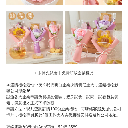
✨未買先試食｜免費領取企業樣品
📣選購禮物最怕中伏？我們明白企業採購責任重大，選錯禮物影
響公司形象❤️
誠邀各大企業申請免費樣品體驗，親身試食、試聞、試看包裝質
素，滿意後才正式下單🙌🏻
申請方法：現凡查詢訂購100份企業禮物，可聯絡客服及提供公司
卡片，禮物專員將於2個工作天內與您聯絡安排送遞到公司地址。
聯絡電話及WhatsApp查詢：5248 3589