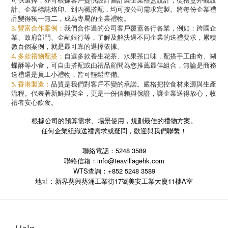
可供選擇，亦可根據客戶提供設計圖訂製企業禮盒設計，從禮盒外觀設
計、企業標誌烙印、到內襯搭配，均可按公司需求定製。將每份企業禮
品變得獨一無二，成為專屬的企業禮物。
3. 豐富合作案例：
我們合作過的公司客戶覆蓋各行各業，例如：跨國企
業、政府部門、金融銀行等，了解及解決過不同企業的送禮要求，累積
數百個案例，就是最可靠的選擇依據。
4. 多款禮物配搭：
自選多款養生花茶、水果茶口味，配搭手工曲奇、蝴
蝶酥等小食，可自由搭配或由禮品顧問為您推薦最佳組合，無論是商務
送禮還是員工小禮物，皆可輕鬆準備。
5. 香港製造：
品質是我們對客戶不變的承諾。嚴格把控食材來源與生產
流程。代表著新鮮與安全，更是一份信賴與保證，讓企業送得放心，收
禮者安心飲食。
根據公司的預算需求、場景使用，規劃最佳的禮物方案。
任何企業組織送禮需求或疑問，歡迎與我們聯繫！
聯絡電話：5248 3589
聯絡信箱：info@teavillagehk.com
WTS查詢：+852 5248 3589
17
11
A
地址：新界葵興葵涌工業街
號美安工業大廈
樓
室