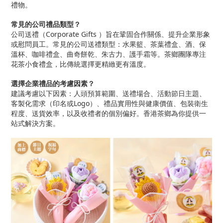
禮物。
常見的公司禮品類型？
公司送禮（Corporate Gifts ）旨在鞏固合作關係、提升企業形象
或慰問員工。常見的公司送禮類型：水果籃、茶葉禮盒、酒、保
溫杯、咖啡禮盒、曲奇餅乾、朱古力、護手霜等。茶鄉團隊專注
花茶小食禮盒，比傳統選擇更精緻更有溫度。
選擇企業禮品的考慮因素？
建議考慮以下因素：人頭預算範圍、送禮場合、活動節日主題、
客製化需求（印名或Logo）、禮品實用性與健康價值、包裝衛生
程度、送貨效率，以及收禮者的個別偏好。香港茶鄉為你提供一
站式解決方案。