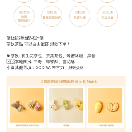
價錢按禮物配搭計價
茶飲茶點 可以自由配搭 混款下單！
🍵茶飲: 養生花茶包、茶葉茶包、蜂蜜冰糖、黑糖
🇭🇰本地餅房: 曲奇、蝴蝶酥、雪花酥
小食其他選項：GODIVA 朱古力、
貝殼蛋糕