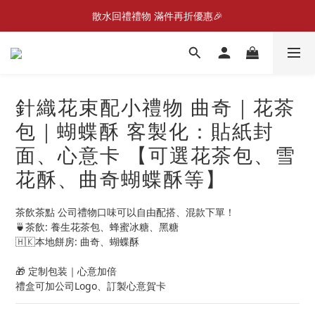
New Member Promotion $20 welcome coupon
散水回禮禮物 滿件再折優惠🎉
📦折後付款滿$300免運費 （香港、澳門）
New Member Promotion $20 welcome coupon
針織花束配小禮物 曲奇｜花茶
包｜蝴蝶酥 客製化：貼紙封
面、心意卡 【可選花茶包、雪
花酥、曲奇蝴蝶酥等】
茶飲茶點 公司禮物口味可以自由配搭、混款下單！
🍵茶飲: 養生花茶包、蜂蜜冰糖、黑糖
🇭🇰本地餅房: 曲奇、蝴蝶酥
🎁 定制包装｜心意加倍
禮盒可加公司Logo、訂製心意賀卡