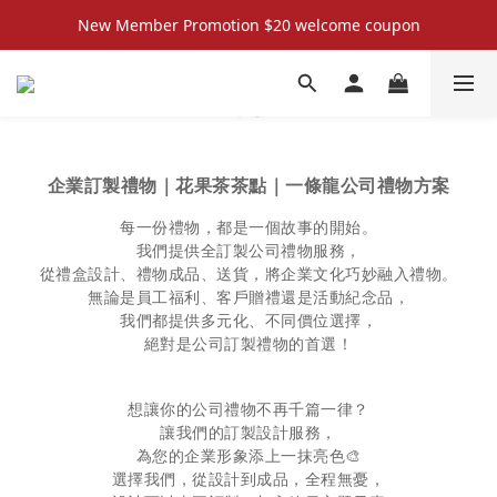
New Member Promotion $20 welcome coupon
New Member Promotion $20 welcome coupon
散水回禮禮物 滿件再折優惠🎉
📦折後付款滿$300免運費 （香港、澳門）
New Member Promotion $20 welcome coupon
企業訂製禮物｜花果茶茶點｜一條龍公司禮物方案
每一份禮物，都是一個故事的開始。
我們提供全訂製公司禮物服務，
從禮盒設計、禮物成品、送貨，將企業文化巧妙融入禮物。
無論是員工福利、客戶贈禮還是活動紀念品，
我們都提供多元化、不同價位選擇，
絕對是公司訂製禮物的首選！
想讓你的公司禮物不再千篇一律？
讓我們的訂製設計服務，
為您的企業形象添上一抹亮色🎨
選擇我們，從設計到成品，全程無憂，