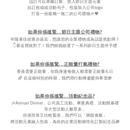
設計可以來圖訂製、加入節日主題元素
自訂祝福或活動句子、包裝加入公司logo
打造一份最獨一無二的公司禮物🎉💖
如果你係搵緊...節日主題公司禮物?
🌸
隨著佳節逐步逼近，想讓您的企業禮物成為話題焦點嗎？
👇
看這裡就對了！我們精挑細選了一系列節日主題伴手禮
如果你係搵緊...正能量打氣禮物?
💪🏻
香港需要正能量，你我身邊每個人都需要正能量
🌈
🎁
在這個特別的時期，我們用行動傳遞愛與希望
如果你係搵緊...活動紀念品?
🎉Annual Dinner、公司員工活動、畢業典禮、活動開幕禮
等大型活動人數眾多，
但係預算又比較緊張，我們可以「睇餸食飯」
🎁
將活動元素融入包裝，為你的企業活動個性化訂製紀念品