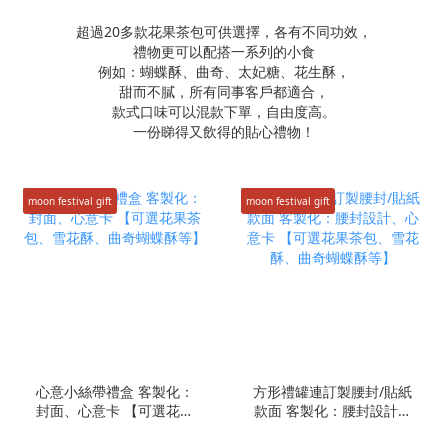
超過20多款花果茶包可供選擇，各有不同功效，
禮物更可以配搭一系列的小食
例如：蝴蝶酥、曲奇、太妃糖、花生酥，
甜而不膩，所有同事客戶都適合，
款式口味可以混款下單，自由度高。
一份睇得又飲得的貼心禮物！
moon festival gift
moon festival gift
心意小絲帶禮盒 客製化：
方形禮罐連訂製腰封/貼紙
封面、心意卡 【可選花果
款面 客製化：腰封設計、
茶包、雪花酥、曲奇蝴蝶
心意卡 【可選花果茶包、