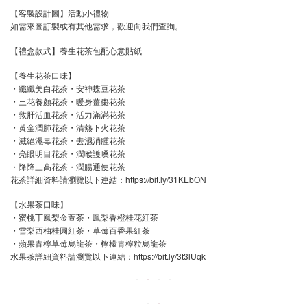
【客製設計圖】活動小禮物
如需來圖訂製或有其他需求，歡迎向我們查詢。
【禮盒款式】養生花茶包配心意貼紙
【養生花茶口味】
・纖纖美白花茶・安神蝶豆花茶
・三花養顏花茶・暖身薑棗花茶
・救肝活血花茶・活力滿滿花茶
・黃金潤肺花茶・清熱下火花茶
・滅絕濕毒花茶・去濕消腫花茶
・亮眼明目花茶・潤喉護嗓花茶
・降降三高花茶・潤腸通便花茶
花茶詳細資料請瀏覽以下連結：https://bit.ly/31KEbON
【水果茶口味】
・蜜桃丁鳳梨金萱茶・鳳梨香橙桂花紅茶
・雪梨西柚桂圓紅茶・草莓百香果紅茶
・蘋果青檸草莓烏龍茶・檸檬青檸粒烏龍茶
https://bit.ly/3t3lUqk
水果茶詳細資料請瀏覽以下連結：