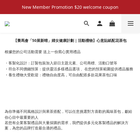
New Member Promotion $20 welcome coupon
New Member Promotion $20 welcome coupon
散水回禮禮物 滿件再折優惠🎉
📦折後付款滿$300免運費 （香港、澳門）
【賽馬會「50展新晴」婦女健康計劃｜活動禮物】心意貼紙配花茶包
New Member Promotion $20 welcome coupon
根據您的公司活動需要 送上一份窩心實用禮品
・客製化設計：訂製包裝加入節日主題元素、公司商標、活動口號等
・
符合不同價錢預算：提供靈活多樣禮品選項 、在您的預算範圍提供禮品服務
・
養生禮物大受歡迎：禮物自由度高，可自由配搭多款花果茶包口味
為你準備不同風格設計與果茶搭配，可以任意挑選對方喜歡的風味茶包，獻給
你心目中最重要的人
若您有企業客製禮品與大量採購的需求，我們提供多元化客製禮品的解決方
案，為您的品牌打造最合適的禮品。