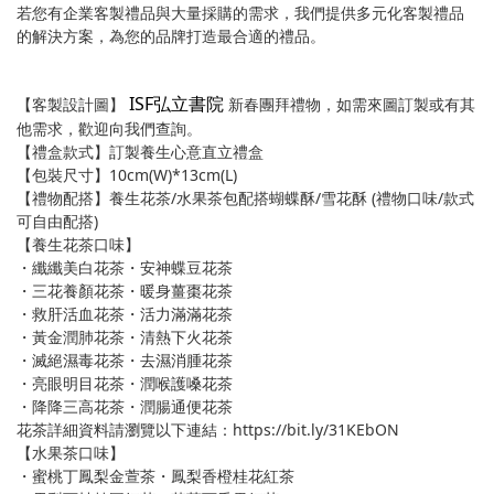
若您有企業客製禮品與大量採購的需求，我們提供多元化客製禮品
的解決方案，為您的品牌打造最合適的禮品。
ISF弘立書院
【客製設計圖】
新春團拜禮物，如需來圖訂製或有其
他需求，歡迎向我們查詢。
【禮盒款式】訂製養生心意直立禮盒
【包裝尺寸】10cm(W)*13cm(L)
【禮物配搭】養生花茶/水果茶包配搭蝴蝶酥/雪花酥 (禮物口味/款式
可自由配搭)
【養生花茶口味】
・纖纖美白花茶・安神蝶豆花茶
・三花養顏花茶・暖身薑棗花茶
・救肝活血花茶・活力滿滿花茶
・黃金潤肺花茶・清熱下火花茶
・滅絕濕毒花茶・去濕消腫花茶
・亮眼明目花茶・潤喉護嗓花茶
・降降三高花茶・潤腸通便花茶
花茶詳細資料請瀏覽以下連結：https://bit.ly/31KEbON
【水果茶口味】
・蜜桃丁鳳梨金萱茶・鳳梨香橙桂花紅茶