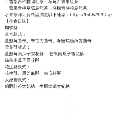
・雪梨西柚桂圓紅茶・草莓百香果紅茶
・蘋果青檸草莓烏龍茶・檸檬青檸粒烏龍茶
水果茶詳細資料請瀏覽以下連結：https://bit.ly/3t3lUqk
【小食口味】
蝴蝶酥
曲奇款式：
蔓越莓曲奇、朱古力曲奇、海鹽焦糖燕麥曲奇
雪花酥款式：
蔓越莓南瓜子雪花酥 、芒果南瓜子雪花酥
綠茶南瓜子雪花酥
花生酥款式：
花生酥、黑芝麻酥、南瓜籽酥
太妃糖款式：
伯爵紅茶太妃糖、生椰拿鐵太妃糖