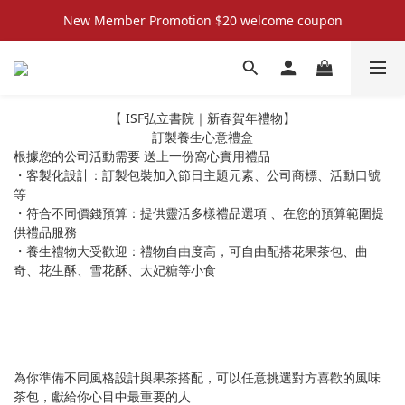
New Member Promotion $20 welcome coupon
New Member Promotion $20 welcome coupon
散水回禮禮物 滿件再折優惠🎉
📦折後付款滿$300免運費 （香港、澳門）
【 ISF弘立書院｜新春賀年禮物】
訂製養生心意禮盒
New Member Promotion $20 welcome coupon
根據您的公司活動需要 送上一份窩心實用禮品
・客製化設計：訂製包裝加入節日主題元素、公司商標、活動口號
等
・符合不同價錢預算：提供靈活多樣禮品選項 、在您的預算範圍提
供禮品服務
・養生禮物大受歡迎：禮物自由度高，可自由配搭花果茶包、曲
奇、花生酥、雪花酥、太妃糖等小食
為你準備不同風格設計與果茶搭配，可以任意挑選對方喜歡的風味
茶包，獻給你心目中最重要的人