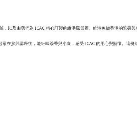
號，以及由我們為 ICAC 精心訂製的維港風景圖。維港象徵香港的繁榮與核
眾在參與講座後，能細味茶香與小食，感受 ICAC 的用心與關懷。這