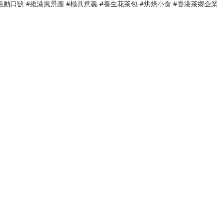
o #活動口號 #維港風景圖 #極具意義 #養生花茶包 #烘焙小食 #香港茶鄉