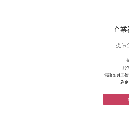
企業
提供
提
無論是員工福
為企