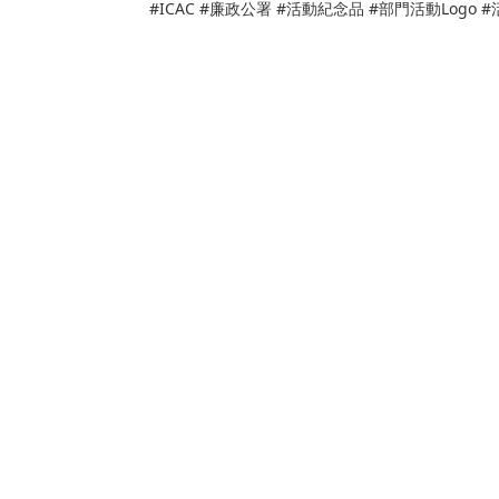
#ICAC #廉政公署 #活動紀念品 #部門活動Log