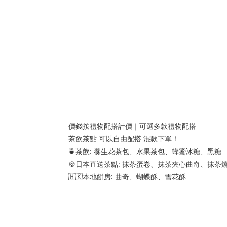
價錢按禮物配搭計價｜可選多款禮物配搭
茶飲茶點 可以自由配搭 混款下單！
🍵茶飲: 養生花茶包、水果茶包、蜂蜜冰糖、黑糖
🍪日本直送茶點: 抹茶蛋卷、抹茶夾心曲奇、抹茶
🇭🇰本地餅房: 曲奇、蝴蝶酥、雪花酥