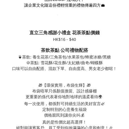
讓企業文化隨這份禮輕情重的禮物傳遍四方
💼
直立三角感謝小禮盒 花茶茶點價錢
HK$16 - $40
茶飲茶點 公司禮物配搭
🍵茶飲: 養生花茶/三角茶包/水果茶包/蜂蜜冰糖/黑糖
🍪茶點: 雪花酥/花生酥/太妃糖/曲奇/蝴蝶酥
口味可以自由配搭、混款下單、自由度高、男女老少都啱！
🎁【環保實用，布袋生輝】🎁
布袋唔單只係顏值擔當、設計感爆棚
更重要的係代表著你地對地球的溫柔看待🌍
每一次使用，都係對可持續生活的美好宣言🌿
定制特別的心意養生福袋
價格親民到讓你尖叫💰
真的是性價比超高選擇！
絕對能讓賓客戶、員工受到你地滿滿的心意和創意！
🎉