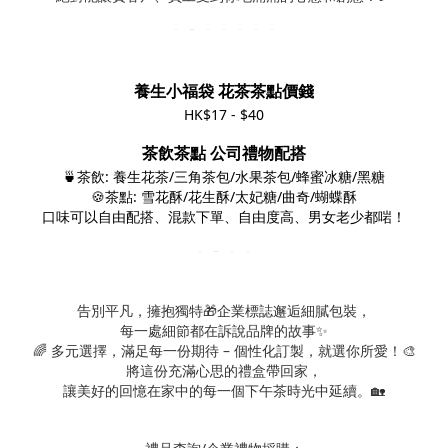
養生小福袋 花茶茶點價錢
HK$17 - $40
茶飲茶點 公司禮物配搭
🍵茶飲: 養生花茶/三角茶包/水果茶包/蜂蜜冰糖/黑糖
🍪茶點: 雪花酥/花生酥/太妃糖/曲奇/蝴蝶酥
口味可以自由配搭、混款下單、自由度高、男女老少都啱！
告別平凡，擁抱獨特🎁企業標誌邂逅細膩包裝，
每一處細節都在訴說品牌的故事✨
🌈 多元選擇，滿足每一份期待 – 個性化訂製，就選你所愛！🎨
將這份充滿心思的禮盒帶回家，
讓美好的回憶在家中的每一個下午茶時光中延續。
🏡