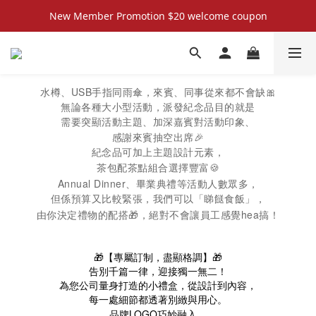
New Member Promotion $20 welcome coupon
New Member Promotion $20 welcome coupon
散水回禮禮物 滿件再折優惠🎉
📦折後付款滿$300免運費 （香港、澳門）
USB
🎀
水樽、
手指同雨傘，來賓、同事從來都不會缺
無論各種大小型活動，派發紀念品目的就是
New Member Promotion $20 welcome coupon
需要突顯活動主題、加深嘉賓對活動印象、
🎉
感謝來賓抽空出席
紀念品可加上主題設計元素，
🍪
茶包配茶點組合選擇豐富
Annual Dinner
、畢業典禮等活動人數眾多，
但係預算又比較緊張，
我們可以「睇餸食飯」，
hea
🎁
由你決定禮物的配搭
，絕對不會讓員工感覺
搞！
🎁【專屬訂制，盡顯格調】🎁
告別千篇一律，迎接獨一無二！
為您公司量身打造的小禮盒，從設計到內容，
每一處細節都透著別緻與用心。
LOGO
品牌
巧妙融入，