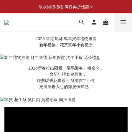
New Member Promotion $20 welcome coupon
散水回禮禮物 滿件再折優惠🎉
📦折後付款滿$300免運費 （香港、澳門）
New Member Promotion $20 welcome coupon
2026 香港茶鄉 馬年賀年禮物推薦
新年禮物・花茶賀年小食禮盒
2026新春推出限量「瑞馬迎春」禮盒🐴，
一盒新年禮盒會齊集：
經典暖香花果茶 × 酥脆賀年小食
充滿溫暖人心的節慶儀式感～