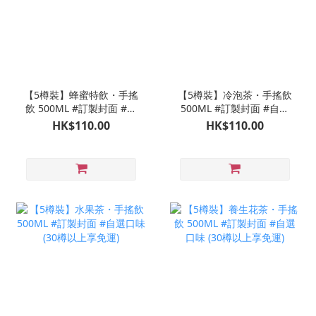
【5樽裝】蜂蜜特飲・手搖
【5樽裝】冷泡茶・手搖飲
飲 500ML #訂製封面 #自
500ML #訂製封面 #自選
選口味 (30樽以上享免運)
口味 (30樽以上享免運)
HK$110.00
HK$110.00