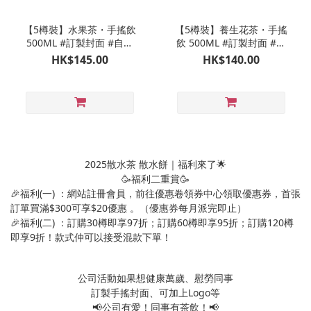
【5樽裝】水果茶・手搖飲
【5樽裝】養生花茶・手搖
500ML #訂製封面 #自選
飲 500ML #訂製封面 #自
口味 (30樽以上享免運)
選口味 (30樽以上享免運)
HK$145.00
HK$140.00
2025散水茶 散水餅｜福利來了🌟
🥳福利二重賞🥳
🎉福利(一) ：網站註冊會員，前往優惠卷領券中心領取優惠券，首張
訂單買滿$300可享$20優惠 。（優惠券每月派完即止）
🎉福利(二) ：訂購30樽即享97折；訂購60樽即享95折；訂購120樽
即享9折！款式仲可以接受混款下單！
公司活動如果想健康萬歲、慰勞同事
訂製手搖封面、可加上Logo等
📢公司有愛！同事有茶飲！📢