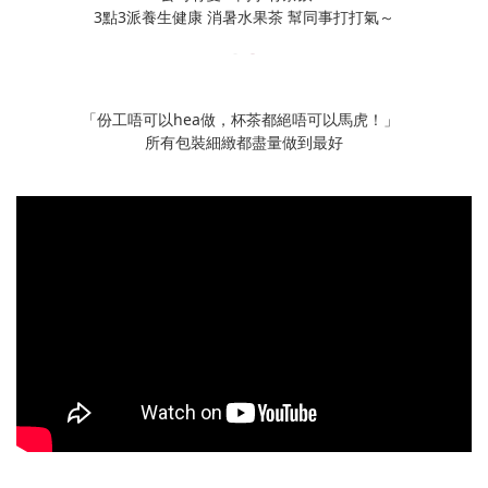
3點3派養生健康 消暑水果茶 幫同事打打氣～
「份工唔可以hea做，杯茶都絕唔可以馬虎！」
所有包裝細緻都盡量做到最好