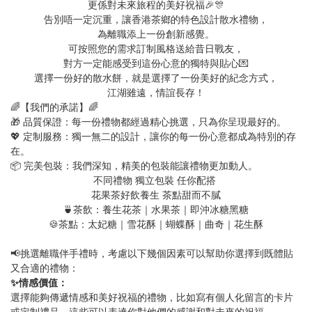
更係對未來旅程的美好祝福🎉🎊
告別唔一定沉重，讓香港茶鄉的特色設計散水禮物，
為離職添上一份創新感覺。
可按照您的需求訂制風格送給昔日戰友，
對方一定能感受到這份心意的獨特與貼心💌
選擇一份好的散水餅，就是選擇了一份美好的紀念方式，
江湖雖遠，情誼長存！
🌈【我們的承諾】🌈
🎁 品質保證：每一份禮物都經過精心挑選，只為你呈現最好的。
💖 定制服務：獨一無二的設計，讓你的每一份心意都成為特別的存
在。
📦 完美包裝：我們深知，精美的包裝能讓禮物更加動人。
不同禮物 獨立包裝 任你配搭
花果茶好飲養生 茶點甜而不膩
🍵茶飲：養生花茶｜水果茶｜即沖冰糖黑糖
🍪茶點：太妃糖｜雪花酥｜蝴蝶酥｜曲奇｜花生酥
📢挑選離職伴手禮時，考慮以下幾個因素可以幫助你選擇到既體貼
又合適的禮物：
✨情感價值：
選擇能夠傳遞情感和美好祝福的禮物，比如寫有個人化留言的卡片
或定制禮品，這些可以表達你對他們的感謝和對未來的祝福。