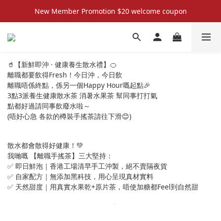
New Member Promotion $20 welcome coupon
New Member Promotion $20 welcome coupon
散水回禮禮物 滿件再折優惠🎉
📦折後付款滿$300免運費 （香港、澳門）
🥤【新鮮即沖 · 健康養生散水禮】🍊
離職都要飲得Fresh！今日沖，今日飲
New Member Promotion $20 welcome coupon
離職唔係終點，係另一個Happy Hour嘅起點🎉
3點3派養生健康散水茶 消暑水果茶 幫同事打打氣
點都好過請同事飲廢水啦～
(唔好心急 各款的樽裝手搖茶請往下滑😊)
散水都會散得好健康！💚
我哋嘅 【離職手搖茶】三大堅持：
✅ 即日鮮泡｜香港工場清早手工沖製，絕不賣隔夜貨
✅ 自家配方｜無添加黑科技，用心呈現真材實料
✅ 天然甜度｜用真實水果乾+原片茶，唔使加糖都Feel到自然甜