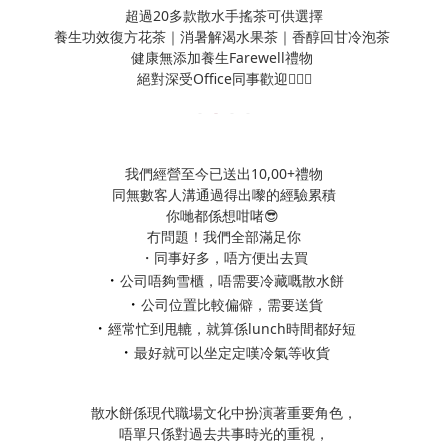
超過20多款散水手搖茶可供選擇
養生功效復方花茶｜消暑解渴水果茶｜香醇回甘冷泡茶
健康無添加養生Farewell禮物
絕對深受Office同事歡迎👱🏻‍♀️
我們經營至今已送出10,00+禮物
同無數客人溝通過得出嚟的經驗累積
你哋都係想咁啫😎
冇問題！我們全部滿足你
・同事好多，唔方便出去買
・
公司唔夠雪櫃，唔需要冷藏嘅散水餅
・
公司位置比較偏僻，需要送貨
・
經常忙到甩轆，就算係lunch時間都好短
・
最好就可以坐定定嘆冷氣等收貨
散水餅係現代職場文化中扮演著重要角色，
唔單只係對過去共事時光的重視，