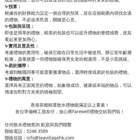
✨預算：
根據你的財務能力設定一個合理的預算，並在這個範圍內尋找合適
的禮物。不必追求昂貴，關鍵是心意。
✨包裝與呈現：
即使是簡單的禮物，精美的包裝也可以提升禮物的整體感覺，使其
看起來更加用心。
✨實用及普及性：
考慮禮物的實用性，確保它能在日常生活中被使用。辦公室年齡層
較廣，盡量挑選一些禮物能確保男女老幼都適用，不是小眾路線。
✨易於攜帶：
考慮到離職同事可能需要搬運物品，選擇輕便或易於包裝的禮物。
✨禮物的寓意：
選擇具有正面寓意的禮物，如象徵成功、健康或幸福的物品，可以
傳達你對對方未來的積極期望。
香港茶鄉精選散水禮物能滿足以上要素！
各位準備轉工朋友仔，放心將Farewell禮物交給我們啦！
任何散水禮物查詢 歡迎與我們聯繫
聯絡電話：5248 3589
聯絡信箱：info@teavillagehk.com