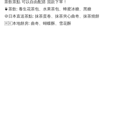
茶飲茶點 可以自由配搭 混款下單！
🍵茶飲: 養生花茶包、水果茶包、蜂蜜冰糖、黑糖
🍪日本直送茶點: 抹茶蛋卷、抹茶夾心曲奇、抹茶燒餅
🇭🇰本地餅房: 曲奇、蝴蝶酥、雪花酥