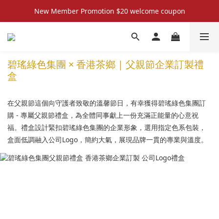
New Member Promotion $20 welcome coupon
New Member Promotion $20 welcome coupon
散水回禮禮物 滿件再折優惠🎉
📦折後付款滿$300免運費 （香港、澳門）
碧瑤綠色集團 × 香港茶鄉 | 父親節企業訂製禮
盒
New Member Promotion $20 welcome coupon
在父親節這個向守護者致敬的溫馨節日，有幸獲得碧瑤綠色集團訂
購 - 專屬父親節禮盒，為全體同事獻上一份充滿正能量的心意祝
福。禮盒設計緊扣碧瑤綠色集團的企業形象，選用指定色系包裝，
盒面低調融入公司Logo，簡約大氣，展現品牌一貫的專業與溫度。