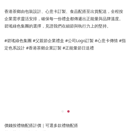
香港茶鄉由包裝設計、心意卡訂製、食品配搭至出貨配送，全程按
企業需求靈活安排，確保每一份禮盒都傳遞出正能量與品牌溫度。
碧瑤綠色集團的選擇，見證我們在細節與執行力上的堅持。
#碧瑤綠色集團 #父親節企業禮盒 #公司Logo訂製 #心意卡傳情 #指
定色系設計 #香港茶鄉企業訂製 #正能量節日送禮
價錢按禮物配搭計價｜可選多款禮物配搭