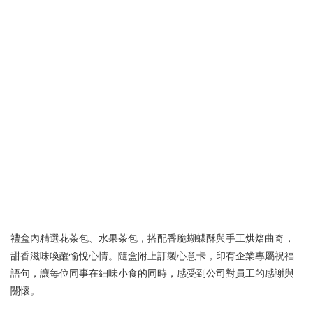
禮盒內精選花茶包、水果茶包，搭配香脆蝴蝶酥與手工烘焙曲奇，
甜香滋味喚醒愉悅心情。隨盒附上訂製心意卡，印有企業專屬祝福
語句，讓每位同事在細味小食的同時，感受到公司對員工的感謝與
關懷。