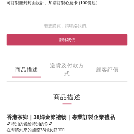
可訂製腰封封面設計、加購訂製心意卡 (100份起）
若想購買，請聯絡我們。
聯絡我們
送貨及付款方
商品描述
顧客評價
式
商品描述
香港茶鄉｜38婦金節禮物｜專業訂製
企業禮品
💕
特別的愛給特別的你
💕
在即將到來的國際38婦女節
👱🏻‍♀️