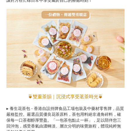
讓對方在忙碌日常中享受屬於自己的療癒時刻！
雙重茶韻｜沉浸式享受茗茶時光
🍵
🍵
▸ 養生花茶包
-
香港自設持牌食品工場包裝及中藥材零售牌，品質
嚴格監控。嚴選品質優良花茶原料，茶包用料絕非邊角碎料，確
保每一口茶都醇厚豐盈。「一包茶包點止一杯」，足以陪伴您三
回沖泡，感受香氣由濃轉淡、層次分明的味覺旅程，體現純粹無