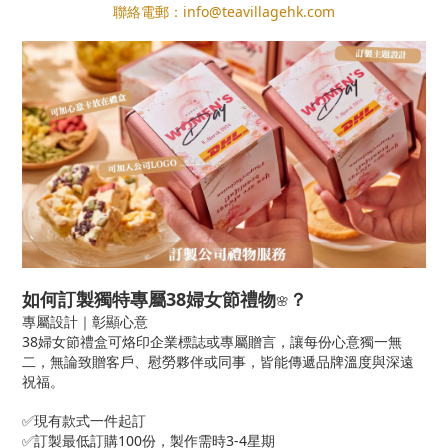
聯絡電郵：info@teavillagehk.com
如何訂製獨特專屬38婦女節禮物
？
🌸
專屬設計｜彰顯心意
38婦女節禮盒可烙印企業標誌或專屬贈言，讓每份心意獨一無
二，無論致贈客戶、慰勞夥伴或同事，皆能傳遞品牌溫度與深遠
祝福。
✅現有款式一件起訂
✅訂製最低訂購100份，製作需時3-4星期