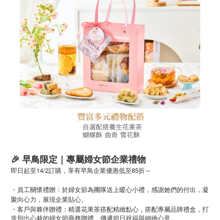
🎉
早鳥限定｜專屬婦女節企業禮物
即日起至14/2訂購，享有早鳥企業優惠低至85折～
・員工關懷禮贈：於婦女節為團隊送上暖心小禮，感謝她們的付出，凝
聚向心力，展現企業貼心。
・
客戶與夥伴贈禮：精選花果茶搭配精緻點心，搭配專屬品牌禮盒，打
造別出心裁的婦女節商務贈禮，傳遞節日祝福與細緻心意。