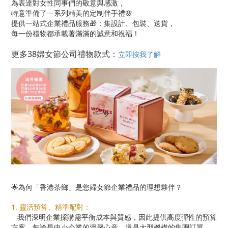
為表達對女性同事們的敬意與感激，
特意準備了一系列精美的定制伴手禮
🌸
提供一站式企業禮品服務
🎁
：集設計、包裝、送貨，
每一份禮物都承載著滿滿的誠意和祝福！
更多38婦女節公司禮物款式：
立即按我了解
🌟為何「香港茶鄉」是您婦女節企業禮品的理想夥伴？
1. 靈活預算、精準配對：
我們深明企業採購需平衡成本與質感，因此提供高度彈性的預算
方案。無論是中小企業的溫馨心意，還是大型機構的集團訂單，