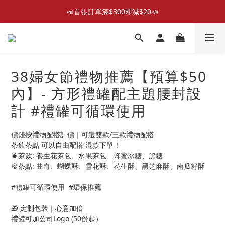
📣首張訂單滿$300即減$20📣
📣首張訂單滿$300即減$20📣
散水回禮禮物 滿件再折優惠🎉
📦折後付款滿$300免運費 （香港、澳門）
38婦女節禮物推薦【預算$50
📣首張訂單滿$300即減$20📣
內】- 方形禮罐配主題腰封設
計 #禮罐可循環使用
價錢按禮物配搭計價｜可選雙款/三款禮物配搭
茶飲茶點 可以自由配搭 混款下單！
🍵茶飲: 養生花茶包、水果茶包、蜂蜜冰糖、黑糖
🍪茶點: 曲奇、蝴蝶酥、雪花酥、花生酥、黑芝麻酥、南瓜籽酥
#禮罐可循環使用  #環保推薦
🎁 定制包装｜心意加倍
禮罐可加公司Logo (50份起）