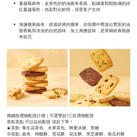
蔓越莓曲奇：金黃色的奶油曲奇基底，點綴著顆顆飽滿的緋
紅蔓越莓乾，色彩對比鮮明，深受客户支持
海鹽腰果曲奇：經過烘烤的腰果，在咀嚼中釋放出豐富的油
脂香氣與淡淡的自然甜味，加上海鹽提味，是茶鄉經典既曲
奇款式
價錢按禮物配搭計價｜可選雙款/三款禮物配搭
茶飲茶點 可以自由配搭 混款下單！
🍵茶飲: 養生花茶包、水果茶包、蜂蜜冰糖、黑糖
🍪茶點: 曲奇、蝴蝶酥、雪花酥、花生酥、黑芝麻酥、南瓜籽酥