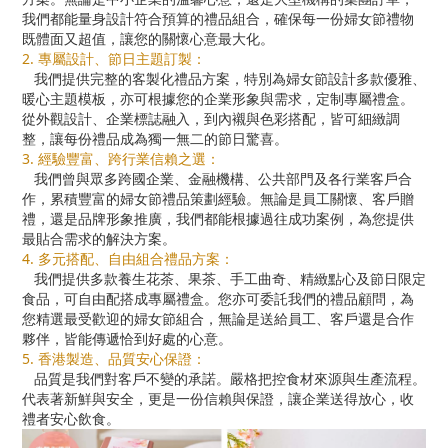
我們都能量身設計符合預算的禮品組合，確保每一份婦女節禮物
既體面又超值，讓您的關懷心意最大化。
2. 專屬設計、節日主題訂製：
我們提供完整的客製化禮品方案，特別為婦女節設計多款優雅、
暖心主題模板，亦可根據您的企業形象與需求，定制專屬禮盒。
從外觀設計、企業標誌融入，到內襯與色彩搭配，皆可細緻調
整，讓每份禮品成為獨一無二的節日驚喜。
3. 經驗豐富、跨行業信賴之選：
我們曾與眾多跨國企業、金融機構、公共部門及各行業客戶合
作，累積豐富的婦女節禮品策劃經驗。無論是員工關懷、客戶贈
禮，還是品牌形象推廣，我們都能根據過往成功案例，為您提供
最貼合需求的解決方案。
4. 多元搭配、自由組合禮品方案：
我們提供多款養生花茶、果茶、手工曲奇、精緻點心及節日限定
食品，可自由配搭成專屬禮盒。您亦可委託我們的禮品顧問，為
您精選最受歡迎的婦女節組合，無論是送給員工、客戶還是合作
夥伴，皆能傳遞恰到好處的心意。
5. 香港製造、品質安心保證：
品質是我們對客戶不變的承諾。嚴格把控食材來源與生產流程。
代表著新鮮與安全，更是一份信賴與保證，讓企業送得放心，收
禮者安心飲食。