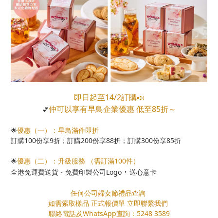
即日起至14/2訂購
📣
仲可以享有早鳥企業優惠 低至85折～
💕
優惠（一）：早鳥滿件即折
🌟
訂購100份享9折；訂購200份享88折；訂購300份享85折
優惠（二）：升級服務 （需訂滿100件）
🌟
・
全港免運費送貨・免費印製公司Logo
送心意卡
任何公司婦女節禮品查詢
如需索取樣品 正式報價單 立即聯繫我們
聯絡電話及WhatsApp查詢：5248 3589