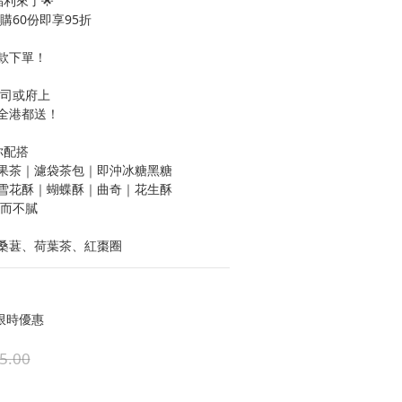
福利來了🌟
購60份即享95折
款下單！
公司或府上
全港都送！
配搭 
水果茶｜濾袋茶包｜即沖冰糖黑糖
｜雪花酥｜蝴蝶酥｜曲奇｜花生酥
甜而不膩
桑葚、荷葉茶、紅棗圈
限時優惠
5.00