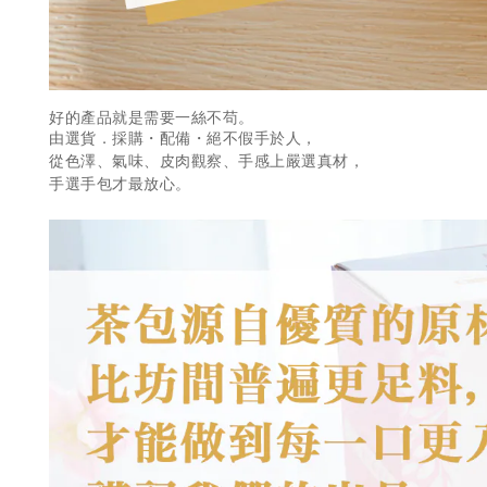
好的產品就是需要一絲不苟。
由選貨．採購・配備・絕不假手於人，
從色澤、氣味、皮肉觀察、手感上嚴選真材，
手選手包才最放心。