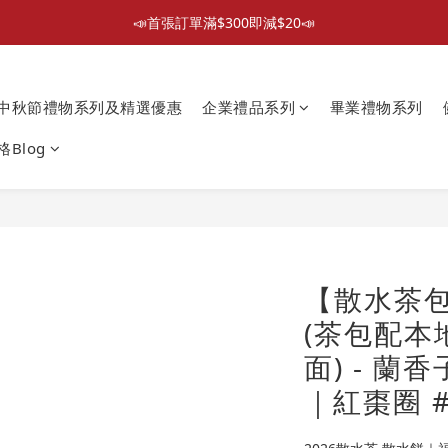
散水回禮禮物 滿件再折優惠🎉
📣首張訂單滿$300即減$20📣
📦折後付款滿$300免運費 （香港、澳門）
中秋節禮物系列及精選優惠
企業禮品系列
畢業禮物系列
📣首張訂單滿$300即減$20📣
Blog
【散水茶
(茶包配本
面) - 
｜紅棗圈 