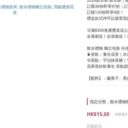
2026散水茶 散水餅｜
訂購30份即享97折；訂
訂購120份即享9折！
禮盒款式仲可以接受混
🛒滿$300免運費直送
全港都送！全港都送！
散水禮物 獨立包裝 任你
🍵茶飲：養生花茶｜
🍪茶點：宇治抹茶糖
花果茶好飲養生 茶點
【配料】：蘭香子、黑
指定分類，散水禮物
HK$15.00
HK$1
封面款式