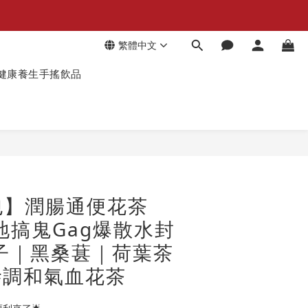
繁體中文
健康養生手搖飲品
包】潤腸通便花茶
地搞鬼Gag爆散水封
蘭香子｜黑桑葚｜荷葉茶
#調和氣血花茶