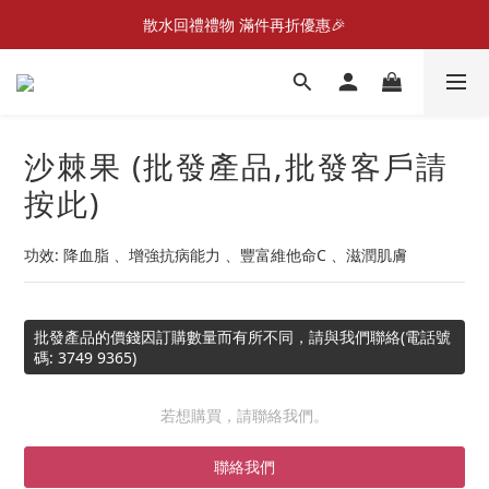
散水回禮禮物 滿件再折優惠🎉
📣首張訂單滿$300即減$20📣
📦折後付款滿$300免運費 （香港、澳門）
📣首張訂單滿$300即減$20📣
沙棘果 (批發產品,批發客戶請
按此)
功效: 降血脂 、增強抗病能力 、豐富維他命C 、滋潤肌膚
批發產品的價錢因訂購數量而有所不同，請與我們聯絡(電話號
碼: 3749 9365)
若想購買，請聯絡我們。
聯絡我們