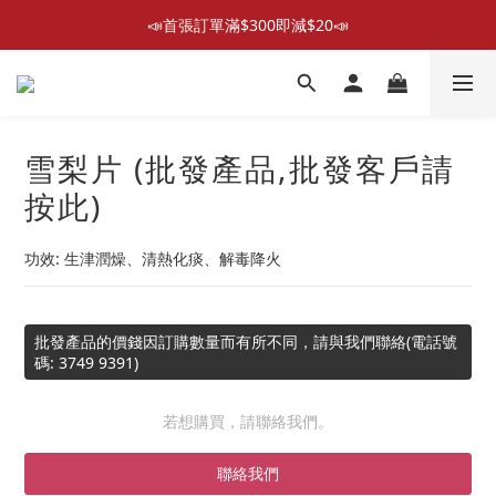
📣首張訂單滿$300即減$20📣
📣首張訂單滿$300即減$20📣
散水回禮禮物 滿件再折優惠🎉
📦折後付款滿$300免運費 （香港、澳門）
雪梨片 (批發產品,批發客戶請
📣首張訂單滿$300即減$20📣
按此)
功效: 生津潤燥、清熱化痰、解毒降火
批發產品的價錢因訂購數量而有所不同，請與我們聯絡(電話號
碼: 3749 9391)
若想購買，請聯絡我們。
聯絡我們