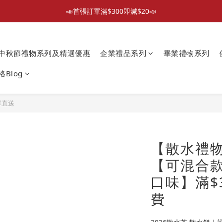
📣首張訂單滿$300即減$20📣
📣首張訂單滿$300即減$20📣
散水回禮禮物 滿件再折優惠🎉
中秋節禮物系列及精選優惠
企業禮品系列
畢業禮物系列
📦折後付款滿$300免運費 （香港、澳門）
Blog
📣首張訂單滿$300即減$20📣
單直送
【散水禮
【可混合款
口味】滿$
費