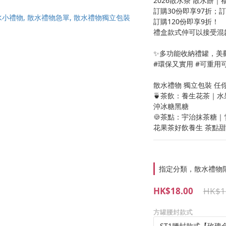
2026散水茶 散水餅｜
訂購30份即享97折；訂
訂購120份即享9折！
禮盒款式仲可以接受混
✨多功能收納禮罐，美
#環保又實用 #可重用
散水禮物 獨立包裝 任你
🍵茶飲：養生花茶｜
沖冰糖黑糖
🍪茶點：宇治抹茶糖
花果茶好飲養生 茶點
指定分類，散水禮物
HK$18.00
HK$1
方罐腰封款式