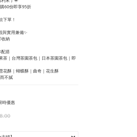
福利來了🌟
購60份即享95折
款下單！
觀與實用兼備✨
可收納
配搭 
水果茶｜台灣茶園茶包｜日本茶園茶包｜即
｜雪花酥｜蝴蝶酥｜曲奇｜花生酥
甜而不膩
限時優惠
8.00