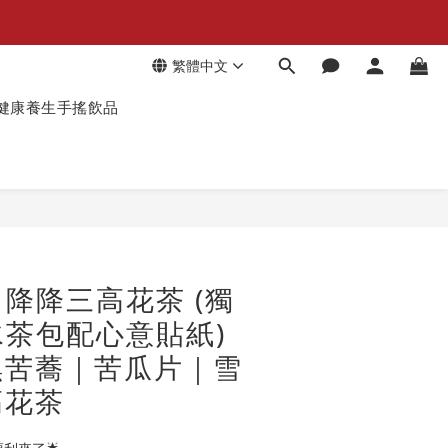
繁體中文
健康養生手搖飲品
降降三高花茶 (獨
茶包配心意貼紙)
黑苦蕎｜苦瓜片｜雪
高花茶