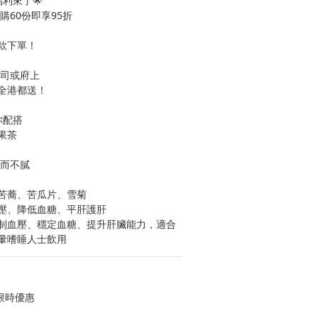
福利來了🌟
購60份即享95折
款下單！
公司或府上
全港都送！
配搭 
果茶
甜而不膩
苦蕎、苦瓜片、雪菊
壓、降低血糖、平肝護肝
制血壓、穩定血糖、提升肝臟能力，適合
暈嗜睡人士飲用
限時優惠