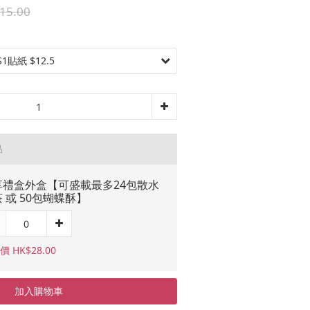
15.00
品
享禮盒外盒【可盛載最多24包散水
 或 50包蝴蝶酥】
 HK$28.00
加入購物車