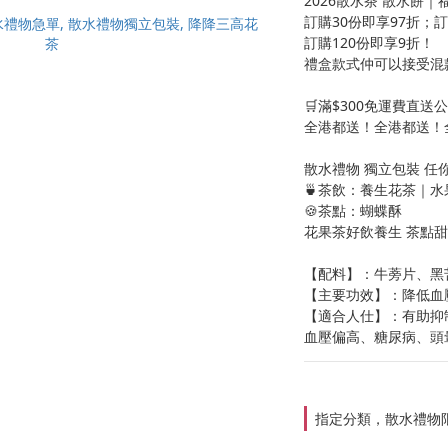
2026散水茶 散水餅｜
訂購30份即享97折；訂
訂購120份即享9折！
禮盒款式仲可以接受混
🛒滿$300免運費直送
全港都送！全港都送！
散水禮物 獨立包裝 任你
🍵茶飲：養生花茶｜水
🍪茶點：蝴蝶酥
花果茶好飲養生 茶點
【配料】：牛蒡片、黑
【主要功效】：降低血
【適合人仕】：有助抑
血壓偏高、糖尿病、頭
指定分類，散水禮物