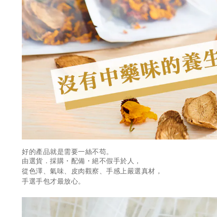
好的產品就是需要一絲不苟。
由選貨．採購・配備・絕不假手於人，
從色澤、氣味、皮肉觀察、手感上嚴選真材，
手選手包才最放心。