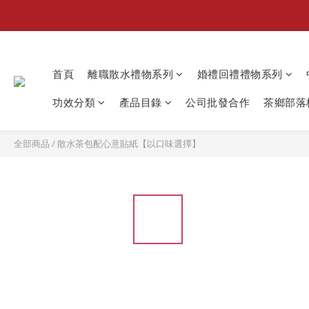
首頁
離職散水禮物系列
婚禮回禮禮物系列
功效分類
產品目錄
公司批發合作
茶鄉部落格
全部商品
/
散水茶包配心意貼紙【以口味選擇】