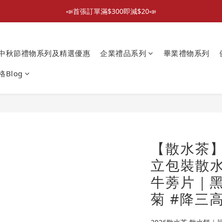
📣首張訂單滿$300即減$20📣
📣首張訂單滿$300即減$20📣
散水回禮禮物 滿件再折優惠🎉
中秋節禮物系列及精選優惠
企業禮品系列
畢業禮物系列
📦折後付款滿$300免運費 （香港、澳門）
Blog
📣首張訂單滿$300即減$20📣
【散水茶】
立包裝散水
牛蒡片｜
菊 #降三