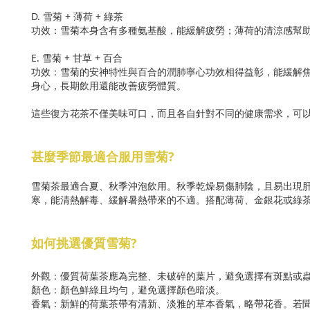
D. 雪菊 + 薄荷 + 綠茶
功效：雪菊本身含有多種氨基酸，能緩解疲勞；薄荷的清涼感幫
E. 雪菊 + 甘草 + 百合
功效：雪菊的安神特性與百合的潤肺寧心功效相得益彰，能緩解
身心，長期飲用還能改善疲勞體質。
這些復方花茶不僅美味可口，而且各自針對不同的健康需求，可
甚麼季節最適合服用雪菊?
雪菊茶最適合夏、秋季沖泡飲用。秋季乾燥易傷肺陰，且易出現
寒，能清熱解毒、緩解暑熱帶來的不適。搭配薄荷、金銀花或綠
如何挑選優質雪菊?
外觀：優質荷葉茶應為完整、未破碎的葉片，避免選擇有斑點或
顏色：顏色鮮綠且均勻，避免選擇顏色暗淡。
香氣：新鮮的荷葉茶帶有清新、淡雅的草本香氣，略帶花香。若