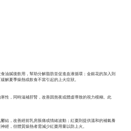
飲食油膩後飲用，幫助分解脂肪並促進血液循環；金銀花的加入則
可緩解夏季燥熱或飲食不當引起的上火症狀。
的寒性，同時滋補肝腎，改善因熬夜或體虛導致的視力模糊。此
氣鬱結，改善經前乳房脹痛或情緒波動；紅棗則提供溫和的補氣養
緩神經，但體質燥熱者需減少紅棗用量以防上火。