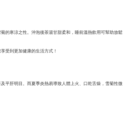
雪菊的寒涼之性。沖泡後茶湯甘甜柔和，睡前溫熱飲用可幫助放鬆
您享受到更加健康的生活方式！
癢及平肝明目。而夏季炎熱易導致人體上火、口乾舌燥，雪菊性微