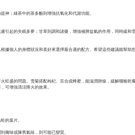
助提神；綠茶中的茶多酚則增強抗氧化和代謝功能。
焦慮引起的失眠多夢；甘草則調和諸藥，增強補脾益氣的作用，同時緩和
以根據個人的身體狀況和喜好來選擇最合適的配方。希望這些建議能幫助
肝火旺盛的問題。雪菊搭配枸杞、百合或蜂蜜，能滋潤肺燥，緩解咽喉乾
茶，可增強清涼降火的效果。
蟲蛀的葉片。
聞到黴味或陳舊氣味，則可能已變質。