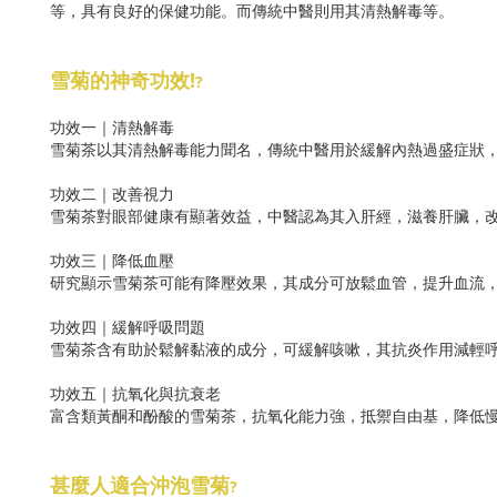
等，具有良好的保健功能。而傳統中醫則用其清熱解毒等。
雪菊的神奇功效!
?
功效一｜清熱解毒
雪菊茶以其清熱解毒能力聞名，傳統中醫用於緩解內熱過盛症狀
功效二｜改善視力
雪菊茶對眼部健康有顯著效益，中醫認為其入肝經，滋養肝臟，
功效三｜降低血壓
研究顯示雪菊茶可能有降壓效果，其成分可放鬆血管，提升血流
功效四｜緩解呼吸問題
雪菊茶含有助於鬆解黏液的成分，可緩解咳嗽，其抗炎作用減輕
功效五｜抗氧化與抗衰老
富含類黃酮和酚酸的雪菊茶，抗氧化能力強，抵禦自由基，降低
甚麼人適合沖泡雪菊
?