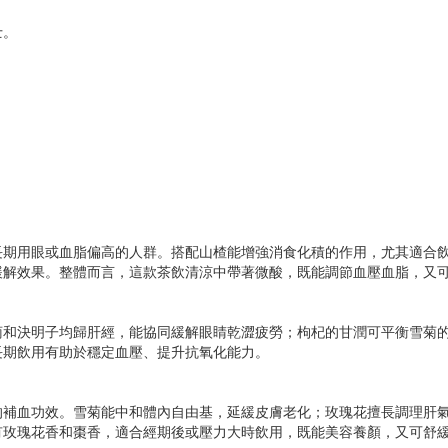
士。
長期用眼或血脂偏高的人群。搭配山楂能增強消食化積的作用，尤其適合
緩解效果。整體而言，這款茶飲清涼中帶著微酸，既能調節血壓血脂，又
菊和決明子均歸肝經，能協同緩解眼睛乾澀疲勞；枸杞的甘潤可平衡雪菊
長期飲用有助於穩定血壓、提升抗氧化能力。
的補血功效。雪菊能中和體內自由基，延緩皮膚老化；玫瑰花擅長調理肝
有玫瑰花香和棗香，適合經期後或壓力大時飲用，既能美容養顏，又可舒