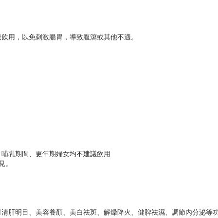
腹飲用，以免刺激腸胃，導致腹瀉或其他不適。
、哺乳期間、更年期婦女均不建議飲用
見。
對清肝明目、美容養顏、美白祛斑、解燥降火、健脾祛濕、調節內分泌等