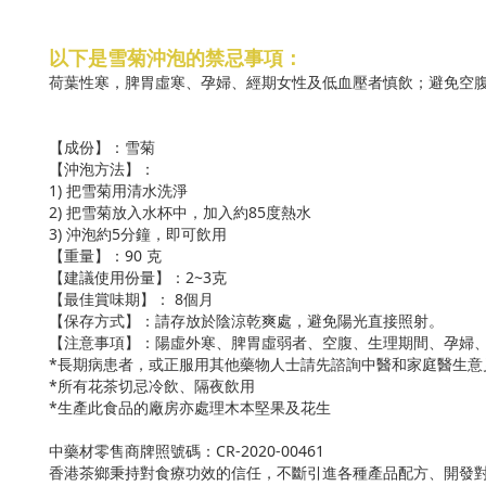
以下是雪菊沖泡的禁忌事項：
荷葉性寒，脾胃虛寒、孕婦、經期女性及低血壓者慎飲；避免空
【成份】：雪菊
【沖泡方法】：
1) 把雪菊用清水洗淨
2) 把雪菊放入水杯中，加入約85度熱水
3) 沖泡約5分鐘，即可飲用
【重量】：90 克
【建議使用份量】：2~3克
【最佳賞味期】：
8
個月
【保存方式】：請存放於陰涼乾爽處，避免陽光直接照射。
【注意事項】：陽虛外寒、脾胃虛弱者、空腹、生理期間、孕婦
*長期病患者，或正服用其他藥物人士請先諮詢中醫和家庭醫生意
*所有花茶切忌冷飲、隔夜飲用
*生產此食品的廠房亦處理木本堅果及花生
中藥材零售商牌照號碼：CR-2020-00461
香港茶鄉秉持對食療功效的信任，不斷引進各種產品配方、開發