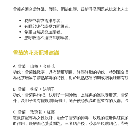
雪菊茶適合需降溫、護眼、調節血壓、緩解呼吸問題或抗衰老人
易熱中暑或需排毒者。
有眼部疲勞或視力問題者。
希望自然調節血壓者。
患呼吸道不適或常咳嗽者。
雪菊的花茶配搭建議
A. 雪菊 + 山楂 + 金銀花
功效：雪菊性微寒，具有清肝明目、降壓降脂的功效，特別適合
為此茶增添了清熱解毒的特性，對於風熱感冒初期或咽喉腫痛有
B. 雪菊 + 枸杞 + 決明子
功效：雪菊與枸杞、決明子一同沖泡，是經典的護眼養肝茶。雪
外，決明子還有輕度潤腸作用，適合便秘與高血壓並存的人群。
C. 雪菊 + 玫瑰花 + 紅棗
這款搭配專為女性設計，融合了雪菊的排毒、玫瑰的疏肝與紅棗
血作用，緩解面色萎黃問題。三者結合後，茶湯呈現琥珀色，帶