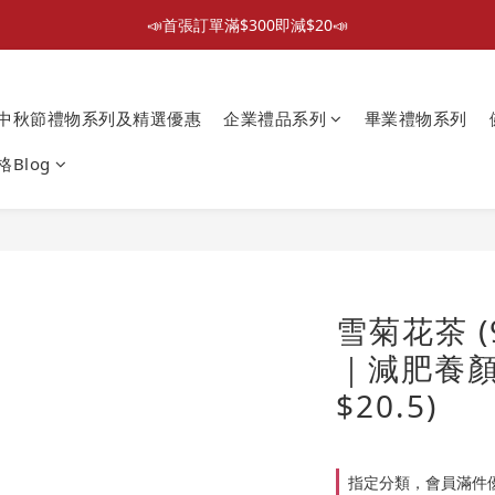
📣首張訂單滿$300即減$20📣
📣首張訂單滿$300即減$20📣
散水回禮禮物 滿件再折優惠🎉
中秋節禮物系列及精選優惠
企業禮品系列
畢業禮物系列
📦折後付款滿$300免運費 （香港、澳門）
Blog
📣首張訂單滿$300即減$20📣
雪菊花茶 (
｜減肥養顏
$20.5)
指定分類，會員滿件