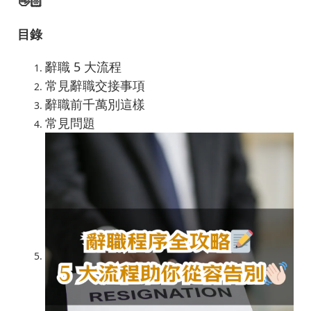
👋🏻
目錄
辭職 5 大流程
常見辭職交接事項
辭職前千萬別這樣
常見問題