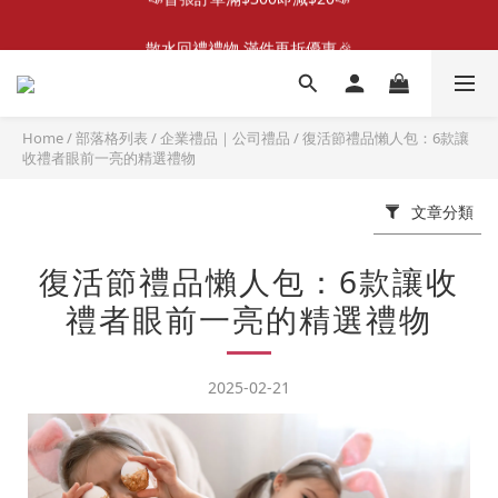
散水回禮禮物 滿件再折優惠🎉
📣首張訂單滿$300即減$20📣
📦折後付款滿$300免運費 （香港、澳門）
📣首張訂單滿$300即減$20📣
Home
/
部落格列表
/
企業禮品｜公司禮品
/
復活節禮品懶人包：6款讓
收禮者眼前一亮的精選禮物
文章分類
復活節禮品懶人包：6款讓收
禮者眼前一亮的精選禮物
2025-02-21